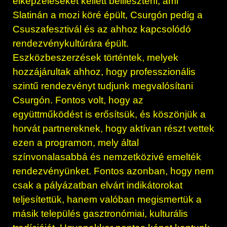
elképzeléseket kellett beilleszteni, ami
Slatinán a mozi köré épült, Csurgón pedig a
Csuszafesztivál és az ahhoz kapcsolódó
rendezvénykultúrára épült.
Eszközbeszerzések történtek, melyek
hozzájárultak ahhoz, hogy professzionális
szintű rendezvényt tudjunk megvalósítani
Csurgón. Fontos volt, hogy az
együttműködést is erősítsük, és köszönjük a
horvát partnereknek, hogy aktívan részt vettek
ezen a programon, mely által
színvonalasabbá és nemzetközivé emelték
rendezvényünket. Fontos azonban, hogy nem
csak a pályázatban elvárt indikátorokat
teljesítettük, hanem valóban megismertük a
másik település gasztronómiai, kulturális