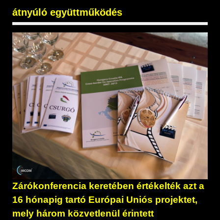
átnyúló együttműködés
Zárókonferencia keretében értékelték azt a
16 hónapig tartó Európai Uniós projektet,
mely három közvetlenül érintett