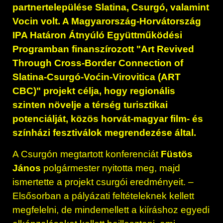
partnertelepülése Slatina, Csurgó, valamint
Vocin volt. A Magyarország-Horvátország
IPA Határon Átnyúló Együttműködési
Programban finanszírozott "Art Revived
Through Cross-Border Connection of
Slatina-Csurgó-Voćin-Virovitica (ART
CBC)" projekt célja, hogy regionális
szinten növelje a térség turisztikai
potenciálját, közös horvát-magyar film- és
színházi fesztiválok megrendezése által.
A Csurgón megtartott konferenciát
Füstös
János
polgármester nyitotta meg, majd
ismertette a projekt csurgói eredményeit. –
Elsősorban a pályázati feltételeknek kellett
megfelelni, de mindemellett a kiíráshoz egyedi