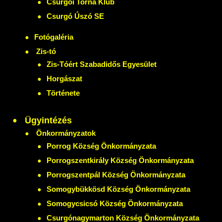
Csurgói Torna Klub
Csurgó Úszó SE
Fotógaléria
Zis-tó
Zis-Tóért Szabadidős Egyesület
Horgászat
Története
Ügyintézés
Önkormányzatok
Porrog Község Önkormányzata
Porrogszentkirály Község Önkormányzata
Porrogszentpál Község Önkormányzata
Somogybükkösd Község Önkormányzata
Somogycsicsó Község Önkormányzata
Csurgónagymarton Község Önkormányzata