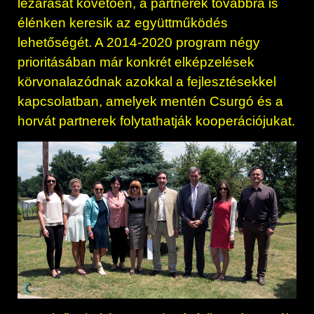
lezárását követően, a partnerek továbbra is
élénken keresik az együttműködés
lehetőségét. A 2014-2020 program négy
prioritásában már konkrét elképzelések
körvonalazódnak azokkal a fejlesztésekkel
kapcsolatban, amelyek mentén Csurgó és a
horvát partnerek folytathatják kooperációjukat.