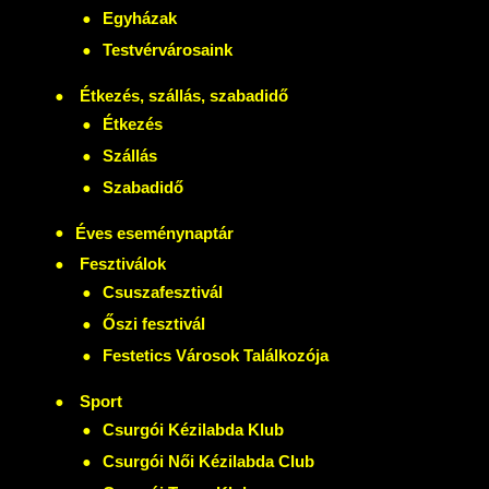
Egyházak
Testvérvárosaink
Étkezés, szállás, szabadidő
Étkezés
Szállás
Szabadidő
Éves eseménynaptár
Fesztiválok
Csuszafesztivál
Őszi fesztivál
Festetics Városok Találkozója
Sport
Csurgói Kézilabda Klub
Csurgói Női Kézilabda Club