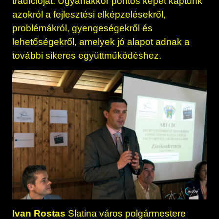
tradícióját. Ugyanakkor pontos képet kaptunk
azokról a fejlesztési elképzelésekről,
problémákról, gyengeségekről és
lehetőségekről, amelyek jó alapot adnak a
további sikeres együttműködéshez.
Ivan Rostas
Slatina város polgármestere