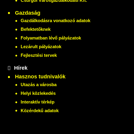
Csurgói Városgazdálkodási Kft.
Gazdaság
Gazdálkodásra vonatkozó adatok
Befektetőknek
Folyamatban lévő pályázatok
Lezárult pályázatok
Fejlesztési tervek
Hírek
Hasznos tudnivalók
Utazás a városba
Helyi közlekedés
Interaktív térkép
Közérdekű adatok