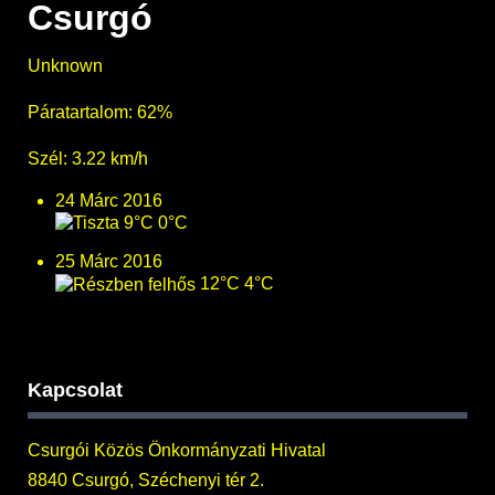
Csurgó
Unknown
Páratartalom: 62%
Szél: 3.22 km/h
24 Márc 2016
9°C
0°C
25 Márc 2016
12°C
4°C
Kapcsolat
Csurgói Közös Önkormányzati Hivatal
8840 Csurgó, Széchenyi tér 2.