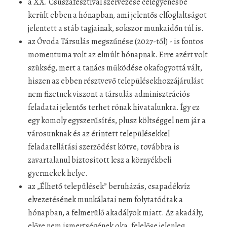
a XX. Csuszafesztivál szervezése célegyenesbe
került ebben a hónapban, ami jelentős elfoglaltságot
jelentett a stáb tagjainak, sokszor munkaidőn túl is.
az Óvoda Társulás megszűnése (2027-től) - is fontos
momentuma volt az elmúlt hónapnak. Erre azért volt
szükség, mert a tanács működése okafogyottá vált,
hiszen az ebben résztvevő településekhozzájárulást
nem fizetnek viszont a társulás adminisztrációs
feladatai jelentős terhet rónak hivatalunkra. Így ez
egy komoly egyszerűsítés, plusz költséggel nem jár a
városunknak és az érintett településekkel
feladatellátási szerződést kötve, továbbra is
zavartalanul biztosított lesz a környékbeli
gyermekek helye.
az „Élhető települések” beruházás, csapadékvíz
elvezetésének munkálatai nem folytatódtak a
hónapban, a felmerülő akadályok miatt. Az akadály,
előre nem ismertségének oka, felelőse jelenleg