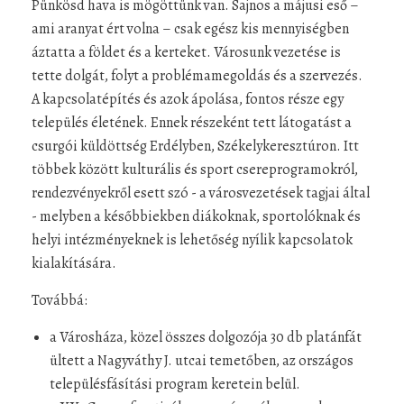
Pünkösd hava is mögöttünk van. Sajnos a májusi eső –
ami aranyat ért volna – csak egész kis mennyiségben
áztatta a földet és a kerteket. Városunk vezetése is
tette dolgát, folyt a problémamegoldás és a szervezés.
A kapcsolatépítés és azok ápolása, fontos része egy
település életének. Ennek részeként tett látogatást a
csurgói küldöttség Erdélyben, Székelykeresztúron. Itt
többek között kulturális és sport csereprogramokról,
rendezvényekről esett szó - a városvezetések tagjai által
- melyben a későbbiekben diákoknak, sportolóknak és
helyi intézményeknek is lehetőség nyílik kapcsolatok
kialakítására.
Továbbá:
a Városháza, közel összes dolgozója 30 db platánfát
ültett a Nagyváthy J. utcai temetőben, az országos
településfásítási program keretein belül.