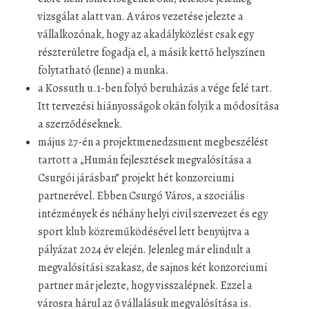
vizsgálat alatt van. A város vezetése jelezte a
vállalkozónak, hogy az akadályközlést csak egy
részterületre fogadja el, a másik kettő helyszínen
folytatható (lenne) a munka.
a Kossuth u.1-ben folyó beruházás a vége felé tart.
Itt tervezési hiányosságok okán folyik a módosítása
a szerződéseknek.
május 27-én a projektmenedzsment megbeszélést
tartott a „Humán fejlesztések megvalósítása a
Csurgói járásban” projekt hét konzorciumi
partnerével. Ebben Csurgó Város, a szociális
intézmények és néhány helyi civil szervezet és egy
sport klub közreműködésével lett benyújtva a
pályázat 2024 év elején. Jelenleg már elindult a
megvalósítási szakasz, de sajnos két konzorciumi
partner már jelezte, hogy visszalépnek. Ezzel a
városra hárul az ő vállalásuk megvalósítása is.