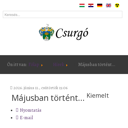
Ön itt van:
Főlap
Hírek
Májusban történt…
2026. június 11., csütörtök 15:06
Kiemelt
Májusban történt…
Nyomtatás
E-mail