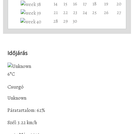
14
15
16
17
18
19
20
21
22
23
24
25
26
27
28
29
30
Időjárás
6°C
Csurgó
Unknown
Páratartalom: 62%
Szél: 3.22 km/h