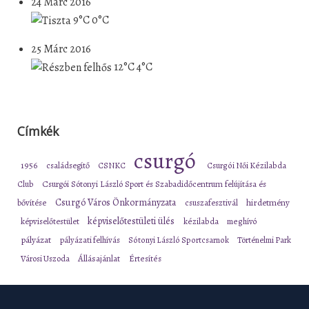
24 Márc 2016
9°C
0°C
25 Márc 2016
12°C
4°C
Címkék
csurgó
1956
családsegítő
CSNKC
Csurgói Női Kézilabda
Club
Csurgói Sótonyi László Sport és Szabadidőcentrum felújítása és
Csurgó Város Önkormányzata
bővítése
csuszafesztivál
hirdetmény
képviselőtestületi ülés
képviselőtestület
kézilabda
meghívó
pályázat
pályázati felhívás
Sótonyi László Sportcsarnok
Történelmi Park
Városi Uszoda
Állásajánlat
Értesítés