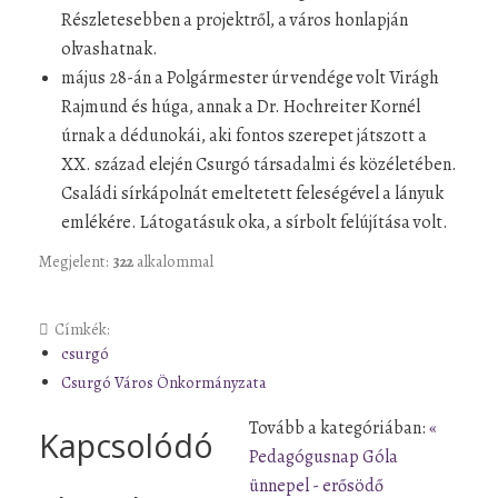
Részletesebben a projektről, a város honlapján
olvashatnak.
május 28-án a Polgármester úr vendége volt Virágh
Rajmund és húga, annak a Dr. Hochreiter Kornél
úrnak a dédunokái, aki fontos szerepet játszott a
XX. század elején Csurgó társadalmi és közéletében.
Családi sírkápolnát emeltetett feleségével a lányuk
emlékére. Látogatásuk oka, a sírbolt felújítása volt.
Megjelent:
322
alkalommal
Címkék:
csurgó
Csurgó Város Önkormányzata
Tovább a kategóriában:
«
Kapcsolódó
Pedagógusnap
Góla
ünnepel - erősödő