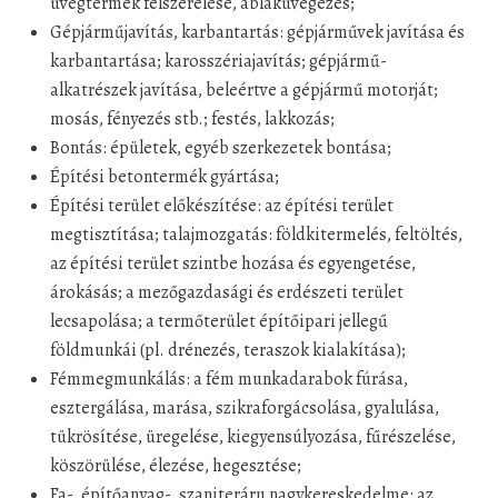
üvegtermék felszerelése, ablaküvegezés;
Gépjárműjavítás, karbantartás: gépjárművek javítása és
karbantartása; karosszériajavítás; gépjármű-
alkatrészek javítása, beleértve a gépjármű motorját;
mosás, fényezés stb.; festés, lakkozás;
Bontás: épületek, egyéb szerkezetek bontása;
Építési betontermék gyártása;
Építési terület előkészítése: az építési terület
megtisztítása; talajmozgatás: földkitermelés, feltöltés,
az építési terület szintbe hozása és egyengetése,
árokásás; a mezőgazdasági és erdészeti terület
lecsapolása; a termőterület építőipari jellegű
földmunkái (pl. drénezés, teraszok kialakítása);
Fémmegmunkálás: a fém munkadarabok fúrása,
esztergálása, marása, szikraforgácsolása, gyalulása,
tükrösítése, üregelése, kiegyensúlyozása, fűrészelése,
köszörülése, élezése, hegesztése;
Fa-, építőanyag-, szaniteráru nagykereskedelme: az