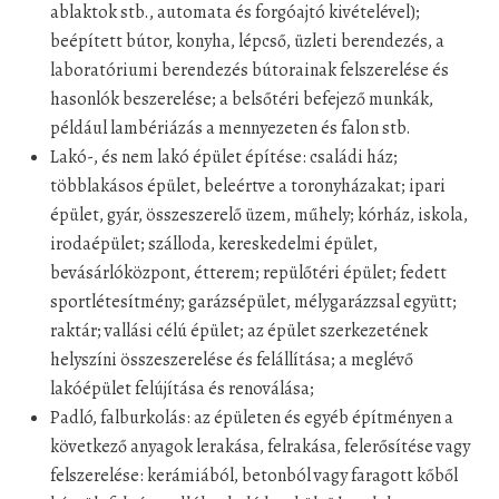
ablaktok stb., automata és forgóajtó kivételével);
beépített bútor, konyha, lépcső, üzleti berendezés, a
laboratóriumi berendezés bútorainak felszerelése és
hasonlók beszerelése; a belsőtéri befejező munkák,
például lambériázás a mennyezeten és falon stb.
Lakó-, és nem lakó épület építése: családi ház;
többlakásos épület, beleértve a toronyházakat; ipari
épület, gyár, összeszerelő üzem, műhely; kórház, iskola,
irodaépület; szálloda, kereskedelmi épület,
bevásárlóközpont, étterem; repülőtéri épület; fedett
sportlétesítmény; garázsépület, mélygarázzsal együtt;
raktár; vallási célú épület; az épület szerkezetének
helyszíni összeszerelése és felállítása; a meglévő
lakóépület felújítása és renoválása;
Padló, falburkolás: az épületen és egyéb építményen a
következő anyagok lerakása, felrakása, felerősítése vagy
felszerelése: kerámiából, betonból vagy faragott kőből