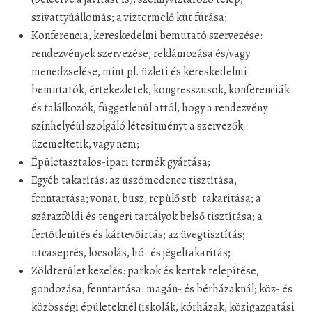
szivattyúállomás; a víztermelő kút fúrása;
Konferencia, kereskedelmi bemutató szervezése:
rendezvények szervezése, reklámozása és/vagy
menedzselése, mint pl. üzleti és kereskedelmi
bemutatók, értekezletek, kongresszusok, konferenciák
és találkozók, függetlenül attól, hogy a rendezvény
színhelyéül szolgáló létesítményt a szervezők
üzemeltetik, vagy nem;
Épületasztalos-ipari termék gyártása;
Egyéb takarítás: az úszómedence tisztítása,
fenntartása; vonat, busz, repülő stb. takarítása; a
szárazföldi és tengeri tartályok belső tisztítása; a
fertőtlenítés és kártevőirtás; az üvegtisztítás;
utcaseprés, locsolás, hó- és jégeltakarítás;
Zöldterület kezelés: parkok és kertek telepítése,
gondozása, fenntartása: magán- és bérházaknál; köz- és
közösségi épületeknél (iskolák, kórházak, közigazgatási