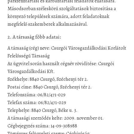
parkfenntartási és karbantartási feladatok ellátására.
Másodsorban széleskörű szolgáltatások biztosítása a
környező települések számára, adott feladatoknak
megfelelő szakemberek alkalmazásával.
2. A társaság főbb adatai:
A társaság (cég) neve: Csurgói Városgazdálkodási Korlátolt
Felelősségű Társaság
Az ügyvitel során használt cégnév rövidítése: Csurgói
Városgazdálkodási Kft.
Székhelye: 8840 Csurgó, Széchenyi tér 2.
Postai címe: 8840 Csurgó, Széchenyi tér 2.
Telefonszáma: 06/82/471-029
Telefax száma: 06/82/471-029
Telephelye: 8840 Csurgó, Béke u. 3.
A társasági szerződés kelte: 2009. november 01.
Cégbejegyzés száma: 14-09-308988
Törvényes felügyeleti szerve: Cégbíróság