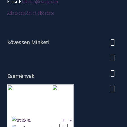
E-mail:
hivatal@csurgo.hu
Adatkezelési tájékoztató
Kövessen Minket!
Események
Augusztus 2026
H
K
Sz
Cs
P
Szo
V
1
2