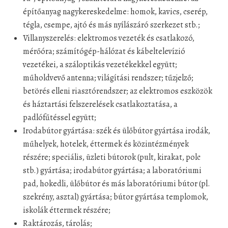
építőanyag nagykereskedelme: homok, kavics, cserép,
tégla, csempe, ajtó és más nyílászáró szerkezet stb.;
Villanyszerelés: elektromos vezeték és csatlakozó,
mérőóra; számítógép-hálózat és kábeltelevízió
vezetékei, a száloptikás vezetékekkel együtt;
műholdvevő antenna; világítási rendszer; tűzjelző;
betörés elleni riasztórendszer; az elektromos eszközök
és háztartási felszerelések csatlakoztatása, a
padlófűtéssel együtt;
Irodabútor gyártása: szék és ülőbútor gyártása irodák,
műhelyek, hotelek, éttermek és közintézmények
részére; speciális, üzleti bútorok (pult, kirakat, polc
stb.) gyártása; irodabútor gyártása; a laboratóriumi
pad, hokedli, ülőbútor és más laboratóriumi bútor (pl.
szekrény, asztal) gyártása; bútor gyártása templomok,
iskolák éttermek részére;
Raktározás, tárolás;