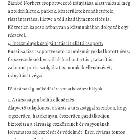
Zámbó Norbert csoportvezető irányítása alatt valósul meg
a zöldfelületek, parkok, közterületek rendbetétele,
tisztántartása, illetve a téli akadálymentesítés is.
Közvetlen kapcsolatban van a közmunkában dolgozók egy
részével.
4. Intézmények szolgáltatásait ellátó csoport:
Buszi Balázs csoportvezető az intézményekkel kötött éves,
fix szerződésekben vállalt karbantartási, takarítási
valamint porta szolgáltatási munkák ellenőrzését,
irányítását végzi.
IV. A társaság működésére vonatkozó szabályok
1. A társaságon belüli ellenőrzés
Alapvető tulajdonosi elvárás a társasággal szemben, hogy
jogszerűen, hatékonyan, ésszerűen gazdálkodjon,
biztosítsa a társaság eszközeinek és vagyonának
folyamatos fejlesztését és védelmét. Ezen elvárás fontos