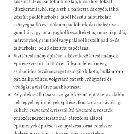
készült fal- és padlóburkoló lap, külső homlokzat
(díszkerámia, kő, tégla stb.); parketta és egyéb, fából
készült padlóburkolat, fából készült falburkolat;
szőnyegpadló és linóleum padlóburkolat (beleértve a
gumiból vagy műanyagból készülteket is); mozaikpadló,
márványból, gránitból vagy palából készült padló- és
falburkolat, belső díszítés; tapétázás;
Vizi létesítmény építése: a következő létesítmények
építése: vízi út, kikötői és folyami létesítmény,
szabadidős tevékenységet szolgáló kikötő, hullámtörő
gát, zsilip, töltés, völgyzáró gát stb.; völgyzáró és
védőgát; a vízi útvonalak kotrása;
Folyadék szállítására szolgáló közmű építése: az alábbi
célú egyéb építmények építése, fenntartása: távolsági
és helyi csővezeték; vízszállító fővezeték, vezeték;
öntözőrendszer (csatorna); tározó; az alábbi
építmények építése: szennyvízcsatorna-rendszer
(beleérve a javítást is); szennyvíztározó telep;