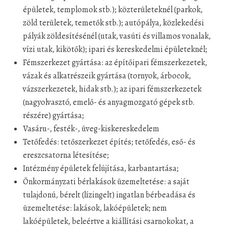
épületek, templomok stb.); közterületeknél (parkok,
zöld területek, temetők stb.); autópálya, közlekedési
pályák zöldesítésénél (utak, vasúti és villamos vonalak,
vízi utak, kikötők); ipari és kereskedelmi épületeknél;
Fémszerkezet gyártása: az építőipari fémszerkezetek,
vázak és alkatrészeik gyártása (tornyok, árbocok,
vázszerkezetek, hidak stb.); az ipari fémszerkezetek
(nagyolvasztó, emelő- és anyagmozgató gépek stb.
részére) gyártása;
Vasáru-, festék-, üveg-kiskereskedelem
Tetőfedés: tetőszerkezet építés; tetőfedés, eső- és
ereszcsatorna létesítése;
Intézmény épületek felújítása, karbantartása;
Önkormányzati bérlakások üzemeltetése: a saját
tulajdonú, bérelt (lízingelt) ingatlan bérbeadása és
üzemeltetése: lakások, lakóépületek; nem
lakóépületek, beleértve a kiállítási csarnokokat, a