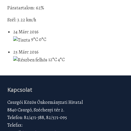
Páratartalom: 62%
Szél: 3.22 km/h
24 Márc 2016
9°C
0°C
25 Márc 2016
12°C
4°C
Kapcsolat
Csurgói Közös Önkormányzati Hivatal
8840 Csurgó, Széchenyi tér 2.
Telefon: 82/471-388, 82/571-095
Telefax: