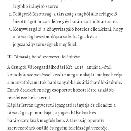
legfőbb irányító szerve.
Felügyelő Bizottság: a társaság 3 tagból álló felügyelő
bizottságot hozott létre 5 év határozott időtartamra.
Könyvvizsgáló: a könyvvizsgáló köteles ellenőrizni, hogy
a társaság beszámolója a valódiságnak és a
jogszabályszerűségnek megfelel.
III. Társaság belső szervezeti felépítése
A Csurgói Városgazdálkodási Kft. 2015. január 1.-étől
komoly átszervezéssel kezdte meg munkáját, melynek célja
a munkafolyamatok hatékonyabbá és átláthatóbbá tétele.
Ennek érdekében négy csoportot hozott létre az alább
részletezettek szerint:
Káplár István ügyvezető igazgató irányítja és ellenőrzi a
társaság napi munkáját, a jogszabályoknak és
határozatoknak megfelelően. A társaság operatív
szervezetének önálló és egyéni felelősségű vezetője.