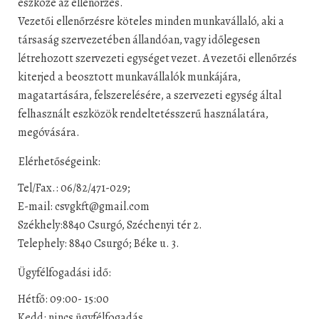
eszköze az ellenőrzés.
Vezetői ellenőrzésre köteles minden munkavállaló, aki a
társaság szervezetében állandóan, vagy időlegesen
létrehozott szervezeti egységet vezet. A vezetői ellenőrzés
kiterjed a beosztott munkavállalók munkájára,
magatartására, felszerelésére, a szervezeti egység által
felhasznált eszközök rendeltetésszerű használatára,
megóvására.
Elérhetőségeink:
Tel/Fax.: 06/82/471-029;
E-mail: csvgkft@gmail.com
Székhely:8840 Csurgó, Széchenyi tér 2.
Telephely: 8840 Csurgó; Béke u. 3.
Ügyfélfogadási idő:
Hétfő: 09:00- 15:00
Kedd: nincs ügyfélfogadás