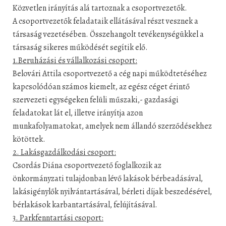
Közvetlen irányítás alá tartoznak a csoportvezetők.
A csoportvezetők feladataik ellátásával részt vesznek a
társaság vezetésében. Összehangolt tevékenységükkel a
társaság sikeres működését segítik elő.
1.Beruházási és vállalkozási csoport:
Belovári Attila csoportvezető a cég napi működtetéséhez
kapcsolódóan számos kiemelt, az egész céget érintő
szervezeti egységeken felüli műszaki,- gazdasági
feladatokat lát el, illetve irányítja azon
munkafolyamatokat, amelyek nem állandó szerződésekhez
kötöttek.
2. Lakásgazdálkodási csoport:
Csordás Diána csoportvezető foglalkozik az
önkormányzati tulajdonban lévő lakások bérbeadásával,
lakásigénylők nyilvántartásával, bérleti díjak beszedésével,
bérlakások karbantartásával, felújításával.
3. Parkfenntartási csoport: