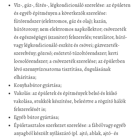
Víz-, gáz-, fűtés-, légkondicionáló szerelése: az épületen
és egyéb építményen a következők szerelése:
fűtőrendszer (elektromos, gáz és olaj); kazán,
hűtőtorony; nem elektromos napkollektor; csővezeték
és egészségügyi (szaniter) felszerelés; ventilátor, hűtő-
vagy légkondicionáló eszköz és csövei; gázvezeték-
szerelvény; gőzcső; esőztető tűzoltórendszer; kerti
locsolórendszer; a csővezeték szerelése; az épületben
lévő szennyvízcsatorna tisztítása, dugulásának
elhárítása;
Konyhabútor gyártása;
Vakolás: az épületek és építmények belső és külső
vakolása, stukkók készítése, beleértve a rögzítő hálók
felszerelését is;
Egyéb bútor gyártása;
Épületasztalos szerkezet szerelése: a fából vagy egyéb
anyagból készült nyílászáró (pl. ajtó, ablak, ajtó- és