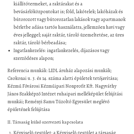
kiállítótermeket, a raktárakat és a
bevásárlóközpontokat is; föld, lakótelek; lakóházak és
bútorozott vagy bútorozatlan lakások vagy apartmanok
bérletbe adása tartós használatra, jellemzően havi vagy
éves jelleggel; saját raktár, tároló üzemeltetése, az üres
raktár, tároló bérbeadása;
Ingatlankezelés: ingatlankezelés, díjazásos vagy
szerződéses alapon;
Referencia munkák: LIDL áruház alapozási munkák;
Csokonai u. 3. és 14. száma alatti épületek tetőjavítása;
Kézmű Fővárosi Kézműipari Nonprofit Kft. Nagyváthy
János Szakképző Intézet ruhaipari melléképület felújítási
munkái; Reményi Samu Tűzoltó Egyesület meglévő
épületének felújítása
II. Társaság külső szervezeti kapcsolata
Képviselő-testület: a Képviselő-testület a társaság