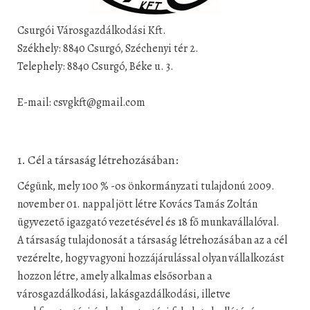
Csurgói Városgazdálkodási Kft.
Székhely: 8840 Csurgó, Széchenyi tér 2.
Telephely: 8840 Csurgó, Béke u. 3.
E-mail: csvgkft@gmail.com
1. Cél a társaság létrehozásában:
Cégünk, mely 100 % -os önkormányzati tulajdonú 2009.
november 01. nappal jött létre Kovács Tamás Zoltán
ügyvezető igazgató vezetésével és 18 fő munkavállalóval.
A társaság tulajdonosát a társaság létrehozásában az a cél
vezérelte, hogy vagyoni hozzájárulással olyan vállalkozást
hozzon létre, amely alkalmas elsősorban a
városgazdálkodási, lakásgazdálkodási, illetve