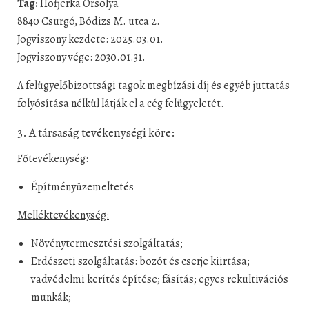
Tag:
Hofjerka Orsolya
8840 Csurgó, Bódizs M. utca 2.
Jogviszony kezdete: 2025.03.01.
Jogviszony vége: 2030.01.31.
A felügyelőbizottsági tagok megbízási díj és egyéb juttatás
folyósítása nélkül látják el a cég felügyeletét.
3. A társaság tevékenységi köre:
Főtevékenység:
Építményüzemeltetés
Melléktevékenység:
Növénytermesztési szolgáltatás;
Erdészeti szolgáltatás: bozót és cserje kiirtása;
vadvédelmi kerítés építése; fásítás; egyes rekultivációs
munkák;