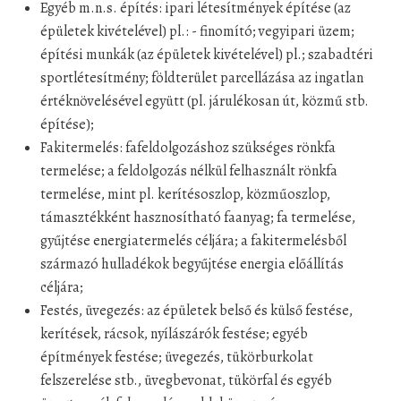
Egyéb m.n.s. építés: ipari létesítmények építése (az
épületek kivételével) pl.: - finomító; vegyipari üzem;
építési munkák (az épületek kivételével) pl.; szabadtéri
sportlétesítmény; földterület parcellázása az ingatlan
értéknövelésével együtt (pl. járulékosan út, közmű stb.
építése);
Fakitermelés: fafeldolgozáshoz szükséges rönkfa
termelése; a feldolgozás nélkül felhasznált rönkfa
termelése, mint pl. kerítésoszlop, közműoszlop,
támasztékként hasznosítható faanyag; fa termelése,
gyűjtése energiatermelés céljára; a fakitermelésből
származó hulladékok begyűjtése energia előállítás
céljára;
Festés, üvegezés: az épületek belső és külső festése,
kerítések, rácsok, nyílászárók festése; egyéb
építmények festése; üvegezés, tükörburkolat
felszerelése stb., üvegbevonat, tükörfal és egyéb