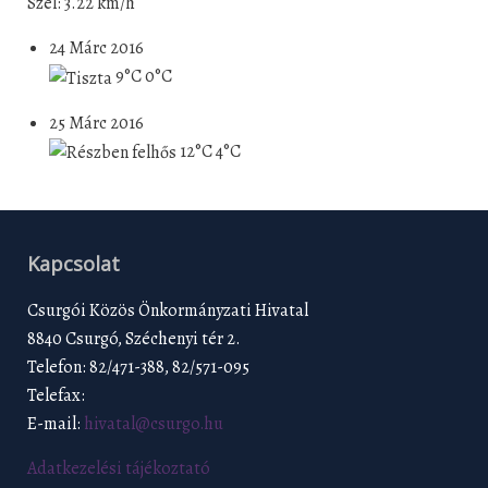
Szél: 3.22 km/h
24 Márc 2016
9°C
0°C
25 Márc 2016
12°C
4°C
Kapcsolat
Csurgói Közös Önkormányzati Hivatal
8840 Csurgó, Széchenyi tér 2.
Telefon: 82/471-388, 82/571-095
Telefax:
E-mail:
hivatal@csurgo.hu
Adatkezelési tájékoztató