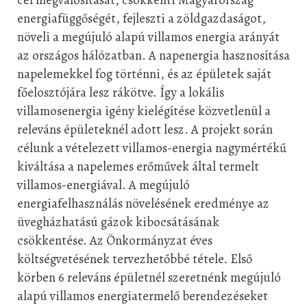
energiafüggőségét, fejleszti a zöldgazdaságot,
növeli a megújuló alapú villamos energia arányát
az országos hálózatban. A napenergia
hasznosítása
napelemekkel fog történni, és az épületek saját
főelosztójára lesz rákötve. Így
a lokális
villamosenergia igény kielégítése közvetlenül a
releváns épületeknél adott lesz. A
projekt során
célunk a vételezett villamos-energia nagymértékű
kiváltása a napelemes
erőművek által termelt
villamos-energiával. A megújuló
energiafelhasználás növelésének
eredménye az
üvegházhatású gázok kibocsátásának
csökkentése. Az Önkormányzat éves
költségvetésének tervezhetőbbé tétele. Első
körben 6 releváns épületnél szeretnénk
megújuló
alapú villamos energiatermelő berendezéseket