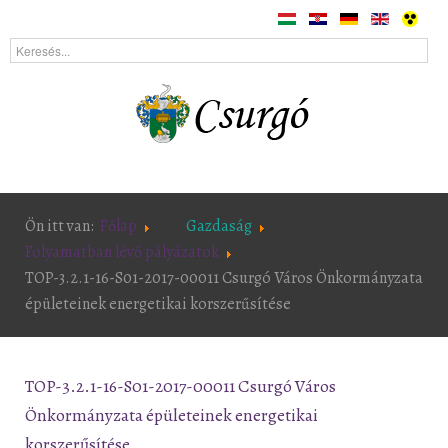
Ön itt van:
Főlap
Gazdaság
Folyamatban lévő pályázatok
TOP-3.2.1-16-S01-2017-00011 Csurgó Város Önkormányzata
épületeinek energetikai korszerűsítése
TOP-3.2.1-16-S01-2017-00011 Csurgó Város
Önkormányzata épületeinek energetikai
korszerűsítése