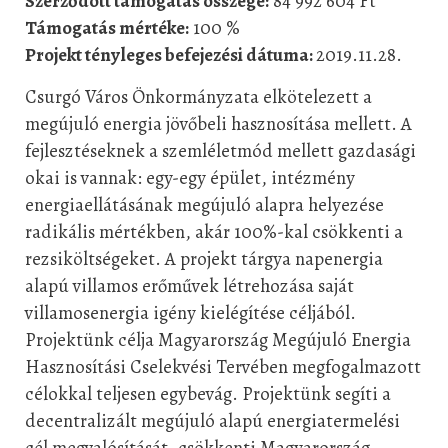
Szerződött támogatás összege:
84 992 604 Ft
Támogatás mértéke:
100 %
Projekt tényleges befejezési dátuma:
2019.11.28.
Csurgó Város Önkormányzata elkötelezett a
megújuló energia jövőbeli hasznosítása
mellett. A
fejlesztéseknek a szemléletmód mellett gazdasági
okai is vannak: egy-egy épület,
intézmény
energiaellátásának megújuló alapra helyezése
radikális mértékben, akár 100%-
kal csökkenti a
rezsiköltségeket. A projekt tárgya napenergia
alapú villamos erőművek
létrehozása saját
villamosenergia igény kielégítése céljából.
Projektünk célja Magyarország
Megújuló Energia
Hasznosítási Cselekvési Tervében megfogalmazott
célokkal teljesen
egybevág. Projektünk segíti a
decentralizált megújuló alapú energiatermelési
cél
megvalósítását, csökkenti Magyarország