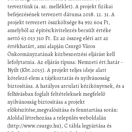
terveztünk (4. sz. melléklet). A projekt fizikai
befejezésének tervezett
dátuma 2018. 12. 31. A
projekt tervezett összköltsége 84 992 604 Ft,
amelyből az
építés/kivitelezés becsült értéke
nettó 63 013 310 Ft. Ez az összeg eléri azt az
értékhatárt,
ami alapján Csurgó Város
Önkormányzatának közbeszerzési eljárást kell
lefolytatnia. Az eljárás típusa: Nemzeti ért.határ -
Nyílt (Kbt.2015). A projekt teljes ideje alatt
kötelező elem a
tájékoztatás és nyilvánosság
biztosítása. A hatályos arculati kézikönyvnek, és a
felhívásban
foglalt feltételeknek megfelelő
nyilvánosság biztosítása a projekt
előkészítése,
megvalósítása és fenntartása során:
Aloldal létrehozása a település weboldalán
(http://www.csurgo.hu), C tábla legyártása és