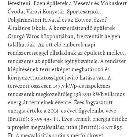
létesíteni. Ezen épületek a Mesevár
és Mókuskert
Óvoda, Városi Könyvtár, Sportcsarnok,
Polgármesteri Hivatal és az Eötvös
József
Általános Iskola. A korszerűsítendő épületek
Csurgó Város központjában, frekventált
helyen
találhatóak. Az ott élő emberek napi
rendszerességgel elhaladnak az épületek
mellett,
rendszeres az épületek igénybevétele. A rendszer
kiépítésének területképet
meghatározó és
környezettudatosságot javító hatása van. A
tervezett összesen 147,7 kWp-
es napelemes
rendszerek megközelítőleg 138 290 kWh villamos
energiát termelnek évente.
Éves fogyasztott
energia értéke a 2014-es évet figyelembe véve
(Bruttó): 8 595 495 Ft. Éves
termelt energia értéke
a projekt megvalósulása után (Bruttó): 6 217 855
Ft. A megvalósítás
során 5 mérföldkövet