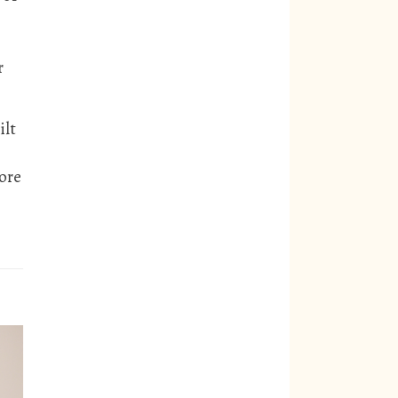
r
ilt
more