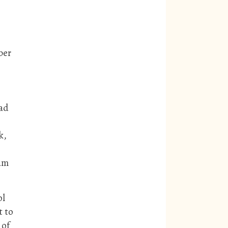
ber
had
k,
eam
ol
t to
 of