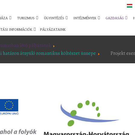
HÁZA
TURIZMUS
ÜGYINTÉZÉS
INTÉZMÉNYEK
GAZDASÁG
TÁSI INFORMÁCIÓK
PÁLYÁZATAINK
yamatban lévő pályázatok
i határon átnyúló romantikus költészet ünnepe
Projekt es