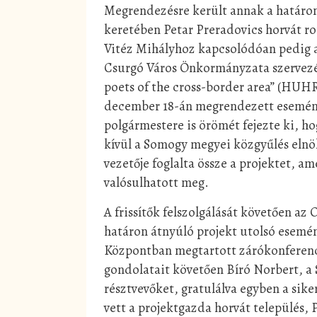
Megrendezésre került annak a határon
keretében Petar Preradovics horvát r
Vitéz Mihályhoz kapcsolódóan pedig a
Csurgó Város Önkormányzata szervezés
poets of the cross-border area” (HUHR
december 18-án megrendezett esemény
polgármestere is örömét fejezte ki, 
kívül a Somogy megyei közgyűlés elnök
vezetője foglalta össze a projektet, 
valósulhatott meg.
A frissítők felszolgálását követően az
határon átnyúló projekt utolsó esemé
Központban megtartott zárókonferenci
gondolatait követően Bíró Norbert, a
résztvevőket, gratulálva egyben a si
vett a projektgazda horvát település, 