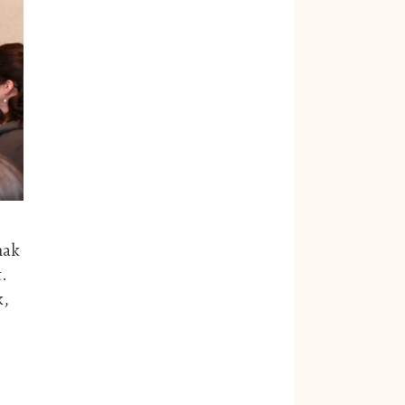
nak
.
k,