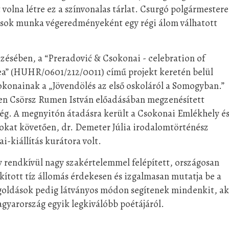
volna létre ez a színvonalas tárlat. Csurgó polgármestere
a sok munka végeredményeként egy régi álom válhatott
ésében, a “Preradović & Csokonai - celebration of
rea” (HUHR/0601/212/0011) című projekt keretén belül
onainak a „Jövendölés az első oskoláról a Somogyban.”
ően Csörsz Rumen István előadásában megzenésített
ség. A megnyitón átadásra került a Csokonai Emlékhely é
sokat követően, dr. Demeter Júlia irodalomtörténész
ai-kiállítás kurátora volt.
gy rendkívül nagy szakértelemmel felépített, országosan
lakított tíz állomás érdekesen és izgalmasan mutatja be a
megoldások pedig látványos módon segítenek mindenkit, ak
gyarország egyik legkiválóbb poétájáról.