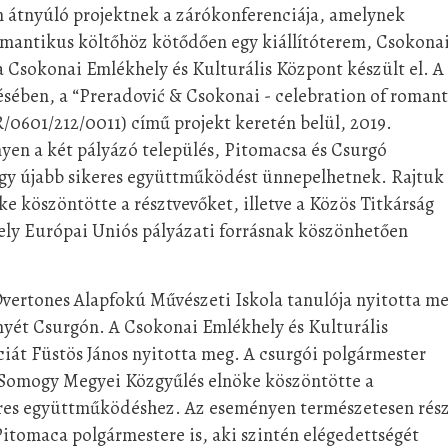
 átnyúló projektnek a zárókonferenciája, amelynek
omantikus költőhöz kötődően egy kiállítóterem, Csokona
 Csokonai Emlékhely és Kulturális Központ készült el. A
ében, a “Preradović & Csokonai - celebration of romant
/0601/212/0011) című projekt keretén belül, 2019.
en a két pályázó település, Pitomacsa és Csurgó
hogy újabb sikeres együttműködést ünnepelhetnek. Rajtuk
e köszöntötte a résztvevőket, illetve a Közös Titkárság
amely Európai Uniós pályázati forrásnak köszönhetően
 Overtones Alapfokú Művészeti Iskola tanulója nyitotta me
nyét Csurgón. A Csokonai Emlékhely és Kulturális
át Füstös János nyitotta meg. A csurgói polgármester
 Somogy Megyei Közgyűlés elnöke köszöntötte a
keres együttműködéshez. Az eseményen természetesen rés
Pitomaca polgármestere is, aki szintén elégedettségét