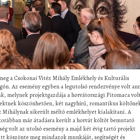
meg a Csokonai Vitéz Mihály Emlékhely és Kulturális
gón. Az esemény egyben a legutolsó rendezvénye volt an
ak, melynek projektgazdája a horvátországi Pitomaca volt
jektnek köszönhetően, két nagyhírű, romantikus költőne
 Mihálynak sikerült méltó emlékhelyet kialakítani. A
korábban már átadásra került a horvát költőt bemutató
pség volt az utolsó esemény a majd két évig tartó projekt
 itt köszönte meg mindazok munkáját, segítségét és