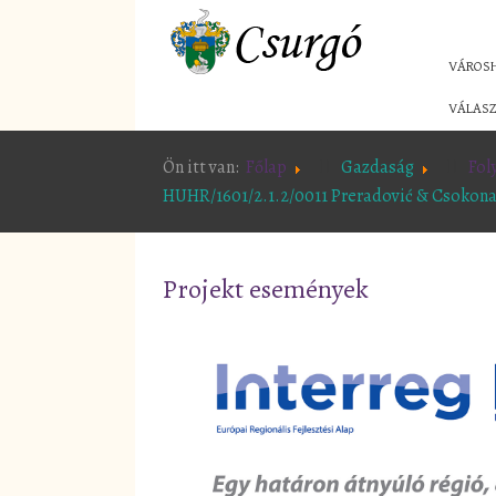
VÁROS
VÁLASZ
Ön itt van:
Főlap
Gazdaság
Fol
HUHR/1601/2.1.2/0011 Preradović & Csokona
Projekt események