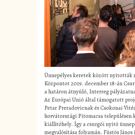
Ünnepélyes keretek között nyitották 
Központot 2019. december 18-án Csur
a határon átnyúló, Interreg pályázatn
Az Európai Unió által támogatott pro
Petar Preradovicnak és Csokonai Vitéz
horvátországi Pitomacsa településen 
kiállítóhely. Így a csurgói nyitó ünne
megvalósítása folyamán. Füstös János