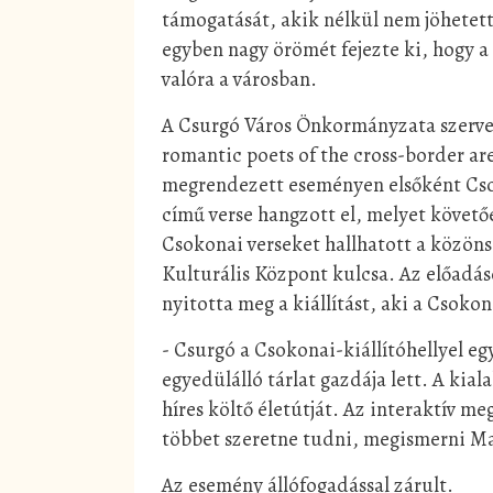
támogatását, akik nélkül nem jöhetett 
egyben nagy örömét fejezte ki, hogy 
valóra a városban.
A Csurgó Város Önkormányzata szervez
romantic poets of the cross-border a
megrendezett eseményen elsőként Csok
című verse hangzott el, melyet követ
Csokonai verseket hallhatott a közön
Kulturális Központ kulcsa. Az előadá
nyitotta meg a kiállítást, aki a Csokon
- Csurgó a Csokonai-kiállítóhellyel e
egyedülálló tárlat gazdája lett. A kia
híres költő életútját. Az interaktív 
többet szeretne tudni, megismerni Ma
Az esemény állófogadással zárult.