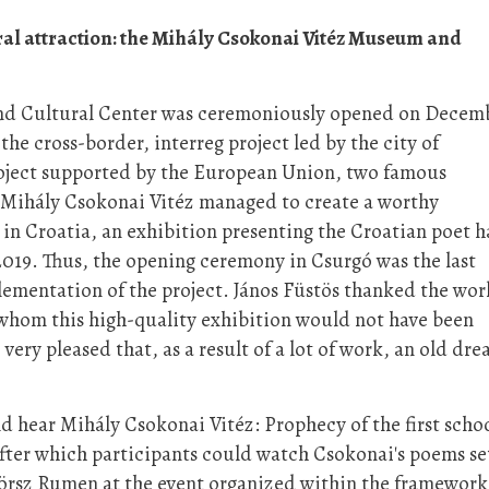
al attraction: the Mihály Csokonai Vitéz Museum and
nd Cultural Center was ceremoniously opened on Decem
 the cross-border, interreg project led by the city of
roject supported by the European Union, two famous
 Mihály Csokonai Vitéz managed to create a worthy
 in Croatia, an exhibition presenting the Croatian poet 
2019. Thus, the opening ceremony in Csurgó was the last
ementation of the project. János Füstös thanked the wor
 whom this high-quality exhibition would not have been
very pleased that, as a result of a lot of work, an old dr
d hear Mihály Csokonai Vitéz: Prophecy of the first scho
fter which participants could watch Csokonai's poems se
sörsz Rumen at the event organized within the framework