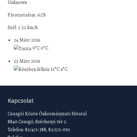
Unknown
Páratartalom: 62%
Szél: 3.22 km/h
24 Márc 2016
9°C
0°C
25 Márc 2016
12°C
4°C
Kapcsolat
Csurgói Közös Önkormányzati Hivatal
8840 Csurgó, Széchenyi tér 2.
Telefon: 82/471-388, 82/571-095