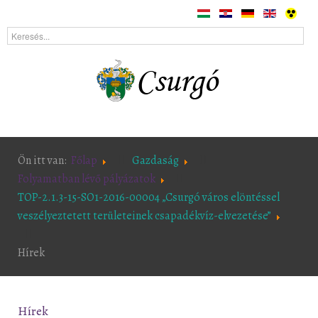
Ön itt van:
Főlap
Gazdaság
Folyamatban lévő pályázatok
TOP-2.1.3-15-SO1-2016-00004 „Csurgó város elöntéssel
veszélyeztetett területeinek csapadékvíz-elvezetése”
Hírek
Hírek