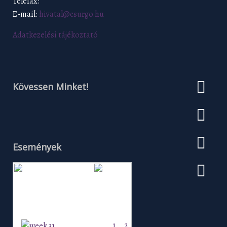
Telefax:
E-mail:
hivatal@csurgo.hu
Adatkezelési tájékoztató
Kövessen Minket!
Események
Augusztus 2026
H
K
Sz
Cs
P
Szo
V
1
2