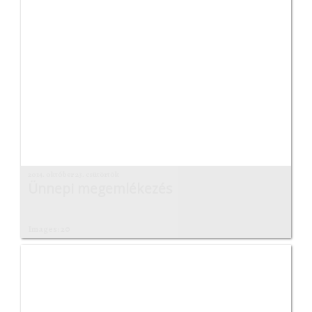
2014. október 23. csütörtök
Ünnepi megemlékezés
Images: 20