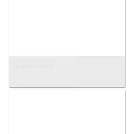
2014. szeptember 25. csütörtök
Alapcső letétel
Images: 17