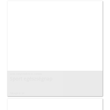
2014. szeptember 17. szerda
Sport egészségnap
Images: 56