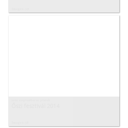
Images: 30
2014. szeptember 26. péntek
Őszi fesztivál 2014
Images: 58