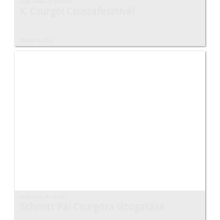
2014. június 27. péntek
X. Csurgói Csuszafesztivál
Images: 104
2014. máj. 28. szerda
Schmitt Pál Csurgóra látogatása