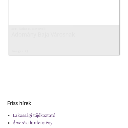
2013. június 13. csütörtök
Adomány Baja Városnak
Images: 13
Friss hírek
Lakossági tájékoztató
Árverési hirdetmény