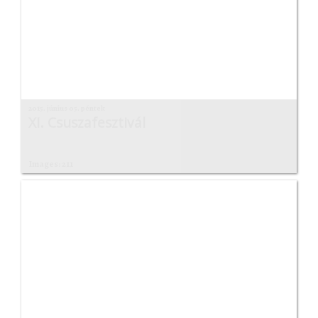
2015. június 05. péntek
XI. Csuszafesztivál
Images: 211