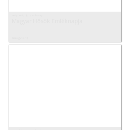
2015. máj. 31. vasárnap
Magyar Hősök Emléknapja
Images: 17