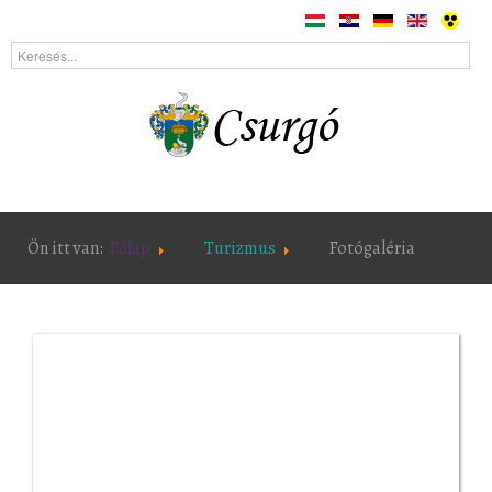
Ön itt van:
Főlap
Turizmus
Fotógaléria