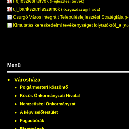
Fejlesztési tervek
(Fejlesztési tervek)
uj_bankszamlaszamok
(Közgazdasági Iroda)
Csurgó Város Integrált Településfejlesztési Stratégiája
(F
Kimutatás kereskedelmi tevékenységet folytatókról_a
(Kö
Menü
Városháza
Polgármesteri köszöntő
Közös Önkormányzati Hivatal
Nemzetiségi Önkormányzat
A képviselőtestület
Fogadóórák
Bizottságok