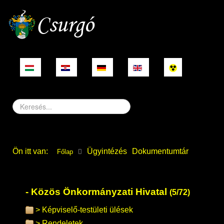
Keresés...
Ön itt van:
Ügyintézés
Dokumentumtár
Főlap
Közös Önkormányzati Hivatal
(5/72)
Képviselő-testületi ülések
Rendeletek