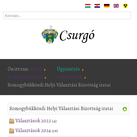
Ön itt van:
Főlap
Ügyintézés
Dokumentumtár
Választások
Somogybükkösdi Helyi Választási Bizottság iratai
Somogybükkösdi Helyi Választási Bizottság iratai
Választások 2022
(4)
Választások 2024
(19)