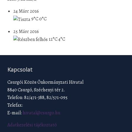
24 Márc 2016
9°C
0°C
25 Márc 2016
12°C
4°C
Kapcsolat
Csurgói Közös Önkormányzati Hivatal
8840 Csurgó, Széchenyi tér 2.
Telefon: 82/471-388, 82/571-095
Telefax:
E-mail:
hivatal@csurgo.hu
Adatkezelési tájékoztató