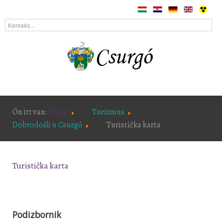
Ön itt van:
Főlap
Turizmus
Dobrodošli u Csurgó
Turistička karta
Turistička karta
Podizbornik