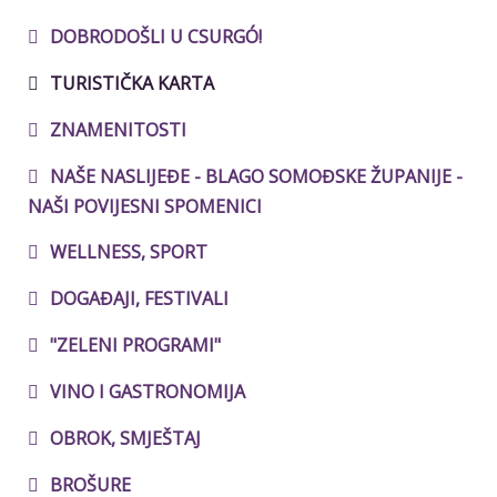
DOBRODOŠLI U CSURGÓ!
TURISTIČKA KARTA
ZNAMENITOSTI
NAŠE NASLIJEĐE - BLAGO SOMOĐSKE ŽUPANIJE -
NAŠI POVIJESNI SPOMENICI
WELLNESS, SPORT
DOGAĐAJI, FESTIVALI
"ZELENI PROGRAMI"
VINO I GASTRONOMIJA
OBROK, SMJEŠTAJ
BROŠURE