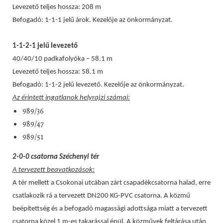
Levezető teljes hossza: 208 m
Befogadó: 1-1-1 jelű árok. Kezelője az önkormányzat.
1-1-2-1 jelű levezető
40/40/10 padkafolyóka – 58.1 m
Levezető teljes hossza: 58.1 m
Befogadó: 1-1-2 jelű levezető. Kezelője az önkormányzat.
Az érintett ingatlanok helyrajzi számai:
989/36
989/47
989/51
2-0-0 csatorna Széchenyi tér
A tervezett beavatkozások:
A tér mellett a Csokonai utcában zárt csapadékcsatorna halad, erre
csatlakozik rá a tervezett DN200 KG-PVC csatorna. A közmű
beépítettség és a befogadó magassági adottsága miatt a tervezett
csatorna közel 1 m-es takarással épül. A közművek feltárása után