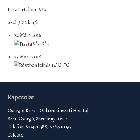
Páratartalom: 62%
Szél: 3.22 km/h
24 Márc 2016
9°C
0°C
25 Márc 2016
12°C
4°C
Kapcsolat
Csurgói Közös Önkormányzati Hivatal
8840 Csurgó, Széchenyi tér 2.
Telefon: 82/471-388, 82/571-095
Telefax: