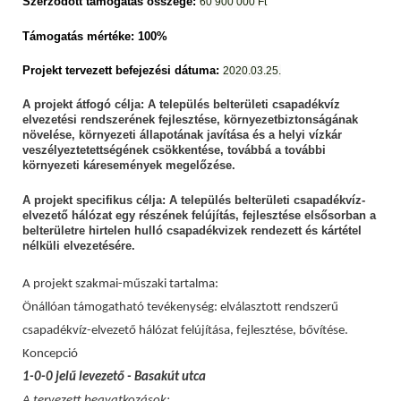
Szerződött támogatás összege:
60 900 000 Ft
Támogatás mértéke: 100%
Projekt tervezett befejezési dátuma:
2020.03.25.
A projekt átfogó célja: A település belterületi csapadékvíz
elvezetési rendszerének fejlesztése, környezetbiztonságának
növelése, környezeti állapotának javítása és a helyi vízkár
veszélyeztetettségének csökkentése, továbbá a további
környezeti káresemények megelőzése.
A projekt specifikus célja: A település belterületi csapadékvíz-
elvezető hálózat egy részének felújítás, fejlesztése elsősorban a
belterületre hirtelen hulló csapadékvizek rendezett és kártétel
nélküli elvezetésére.
A projekt szakmai-műszaki tartalma:
Önállóan támogatható tevékenység: elválasztott rendszerű
csapadékvíz-elvezető hálózat felújítása, fejlesztése, bővítése.
Koncepció
1-0-0 jelű levezető - Basakút utca
A tervezett beavatkozások: