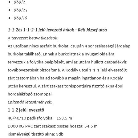
989/2
989/25
989/36
1-1-2és 1-1-2-1 jelű levezető árkok – Réti József utca
A tervezett beavatkozások:
Az utcában nincs aszfalt burkolat, csupán 4 sor szélességű járdalap
burkolat található. Ennek a burkolatnak a nyugati oldalára
tervezzük a folyóka beépítését, ami az utcára hullott csapadékvíz
továbbvezetését biztosítaná. A Kodály utcai 1-1-1 jelű elvezetőig
zárt csatornában halad tovább a magán ingatlanon és a Kodály
utcán keresztül. A zárt szakasz töréspontjaira tisztító akna épül
hordalékfogó zsomppal.
Építendő létesítmények:
1-1-2 jelű levezető
40/40/10 padkafolyóka – 153.5 m
D300 KG-PVC zárt szakasz összes hossza: 54.5 m
Kismélységű tisztító akna: 3db