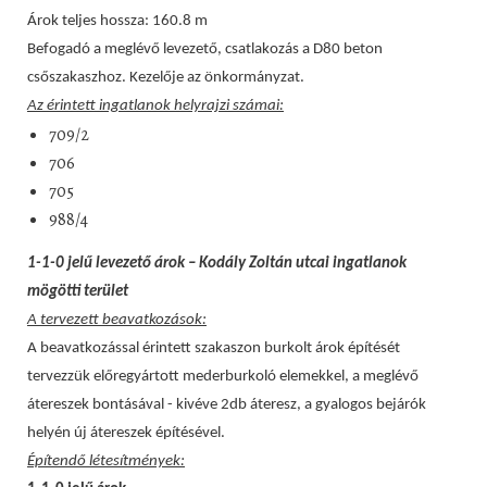
Árok teljes hossza: 160.8 m
Befogadó a meglévő levezető, csatlakozás a D80 beton
csőszakaszhoz. Kezelője az önkormányzat.
Az érintett ingatlanok helyrajzi számai:
709/2
706
705
988/4
1-1-0 jelű levezető árok – Kodály Zoltán utcai ingatlanok
mögötti terület
A tervezett beavatkozások:
A beavatkozással érintett szakaszon burkolt árok építését
tervezzük előregyártott mederburkoló elemekkel, a meglévő
átereszek bontásával - kivéve 2db áteresz, a gyalogos bejárók
helyén új átereszek építésével.
Építendő létesítmények: