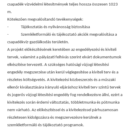
csapadék-vízvédelmi létesítmények teljes hossza összesen 1023
m.
Kötelezően megvalósítandó tevékenységek:
- Tájékoztatás és nyilvánosság biztosítása
- Szemléletformáló és tájékoztató akciók megvalósítása a
csapadékvíz-gazdálkodás területén.
A projekt előkészítésének keretében az engedélyezési és kiviteli
tervek, valamint a pályázati felhívás szerint elvárt dokumentumok
elkészítése tervezett. A szükséges hatósági vízjogi létesítési
engedély megszerzése után kerül véglegesítése a kiviteli terv és a
részletes költségvetés. A kivitelezési közbeszerzés és a műszaki
ellenőr kiválasztására irányuló eljáráshoz kiviteli terv szintű tervek
és jogerős vízjogi létesítési engedély fog rendelkezésre állni, ezért a
kivitelezés során érdemi változtatás, többletmunka és pótmunka
nem várható. Az előkészítéssel és a kivitelezéssel párhuzamosan
részletesen kidolgozásra és megszervezésre kerülnek a
szemléletformáló és tájékoztató programok.