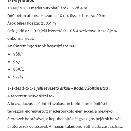
1-1-0 jelű árok
TB 40/70/50 mederburkolatú árok – 228.4 m
D60 beton átereszek száma: 10 db, összes hossza: 20 m
Árok teljes hossza: 253,4 m
Befogadó az 1-0-0 jelű levezető 0+108.4 szelvénye. Kezelője az
önkormányzat.
Az érintett ingatlanok helyrajzi számai:
988/4
987
989/2
977/5
1-1-1és 1-1-1-1 jelű levezető árkok – Kodály Zoltán utca
A tervezett beavatkozások:
A beavatkozással érintett szakaszon burkolt árok építését
tervezzük előregyártott mederburkoló elemekkel, a meglévő
átereszek bontásával, a kapubehajtók és gyalogos bejárók helyén
új átereszek építésével. A magán tulajdonon áthaladó zárt szakasz