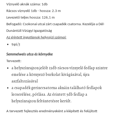
Víznyelő aknák száma: 1db
Rácsos víznyelő 1db - hossza: 2.3 m
Levezető teljes hossza: 126,1 m
Befogadó: Csokonai utcai zárt csapadék csatorna. Kezelője a Dél-
Dunántúli Vízügyi Igazgatóság
Az érintett ingatlanok helyrajzi számai:
946/3
Semmelweis utca és környéke
Tervezett:
a helyszínrajzon jelölt 15db rácsos víznyelő fedlap szintre
emelése a környező burkolat kivágásával, újra
aszfaltozásával
a csapadék gerinccsatorna aknáin található fedlapok
lecserélése, pótlása. Az érintett 5db fedlap a
helyszínrajzon feltüntetésre került.
A tervezett fejlesztés eredményeként a kiépített és felújított