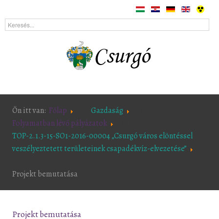
Ön itt van:
Főlap
Gazdaság
Folyamatban lévő pályázatok
TOP-2.1.3-15-SO1-2016-00004 „Csurgó város elöntéssel
veszélyeztetett területeinek csapadékvíz-elvezetése”
Projekt bemutatása
Projekt bemutatása