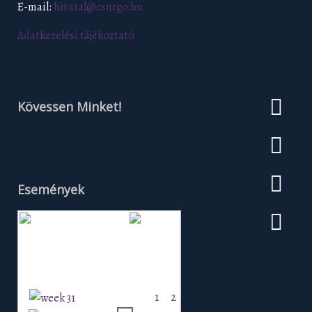
E-mail:
hivatal@csurgo.hu
Adatkezelési tájékoztató
Kövessen Minket!
Események
Augusztus 2026
H
K
Sz
Cs
P
Szo
V
1
2