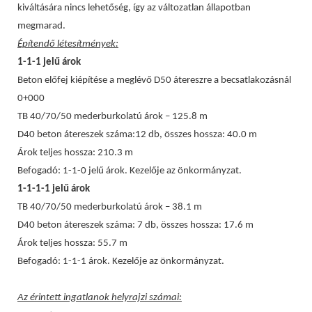
kiváltására nincs lehetőség, így az változatlan állapotban
megmarad.
Építendő létesítmények:
1-1-1 jelű árok
Beton előfej kiépítése a meglévő D50 átereszre a becsatlakozásnál
0+000
TB 40/70/50 mederburkolatú árok – 125.8 m
D40 beton átereszek száma:12 db, összes hossza: 40.0 m
Árok teljes hossza: 210.3 m
Befogadó: 1-1-0 jelű árok. Kezelője az önkormányzat.
1-1-1-1 jelű árok
TB 40/70/50 mederburkolatú árok – 38.1 m
D40 beton átereszek száma: 7 db, összes hossza: 17.6 m
Árok teljes hossza: 55.7 m
Befogadó: 1-1-1 árok. Kezelője az önkormányzat.
Az érintett ingatlanok helyrajzi számai: