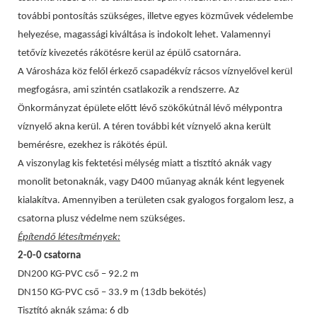
további pontosítás szükséges, illetve egyes közművek védelembe
helyezése, magassági kiváltása is indokolt lehet. Valamennyi
tetővíz kivezetés rákötésre kerül az épülő csatornára.
A Városháza köz felől érkező csapadékvíz rácsos víznyelővel kerül
megfogásra, ami szintén csatlakozik a rendszerre. Az
Önkormányzat épülete előtt lévő szökőkútnál lévő mélypontra
víznyelő akna kerül. A téren további két víznyelő akna került
bemérésre, ezekhez is rákötés épül.
A viszonylag kis fektetési mélység miatt a tisztító aknák vagy
monolit betonaknák, vagy D400 műanyag aknák ként legyenek
kialakítva. Amennyiben a területen csak gyalogos forgalom lesz, a
csatorna plusz védelme nem szükséges.
Építendő létesítmények:
2-0-0 csatorna
DN200 KG-PVC cső – 92.2 m
DN150 KG-PVC cső – 33.9 m (13db bekötés)
Tisztító aknák száma: 6 db