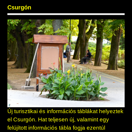
Csurgón
Új turisztikai és információs táblákat helyeztek
el Csurgón. Hat teljesen új, valamint egy
felújított információs tábla fogja ezentúl