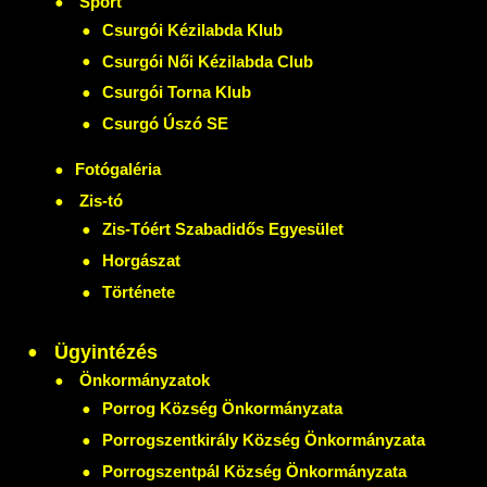
Sport
Csurgói Kézilabda Klub
Csurgói Női Kézilabda Club
Csurgói Torna Klub
Csurgó Úszó SE
Fotógaléria
Zis-tó
Zis-Tóért Szabadidős Egyesület
Horgászat
Története
Ügyintézés
Önkormányzatok
Porrog Község Önkormányzata
Porrogszentkirály Község Önkormányzata
Porrogszentpál Község Önkormányzata