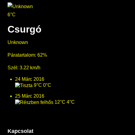
6°C
Csurgó
Unknown
Páratartalom: 62%
Szél: 3.22 km/h
24 Márc 2016
9°C
0°C
25 Márc 2016
12°C
4°C
Kapcsolat