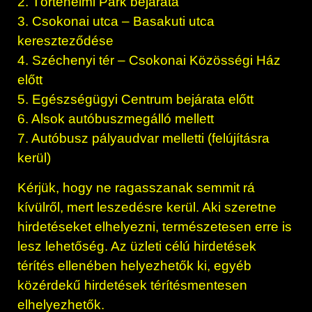
2. Történelmi Park bejárata
3. Csokonai utca – Basakuti utca
kereszteződése
4. Széchenyi tér – Csokonai Közösségi Ház
előtt
5. Egészségügyi Centrum bejárata előtt
6. Alsok autóbuszmegálló mellett
7. Autóbusz pályaudvar melletti (felújításra
kerül)
Kérjük, hogy ne ragasszanak semmit rá
kívülről, mert leszedésre kerül. Aki szeretne
hirdetéseket elhelyezni, természetesen erre is
lesz lehetőség. Az üzleti célú hirdetések
térítés ellenében helyezhetők ki, egyéb
közérdekű hirdetések térítésmentesen
elhelyezhetők.