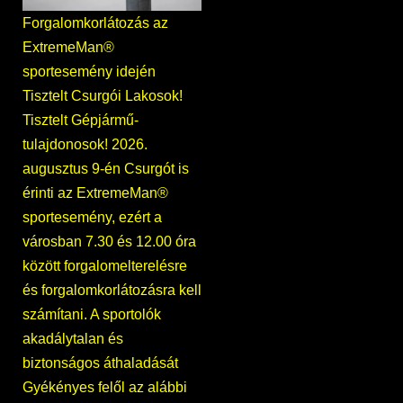
Forgalomkorlátozás az
ExtremeMan®
sportesemény idején
Tisztelt Csurgói Lakosok!
Tisztelt Gépjármű-
tulajdonosok! 2026.
augusztus 9-én Csurgót is
érinti az ExtremeMan®
sportesemény, ezért a
városban 7.30 és 12.00 óra
között forgalomelterelésre
és forgalomkorlátozásra kell
számítani. A sportolók
akadálytalan és
biztonságos áthaladását
Gyékényes felől az alábbi