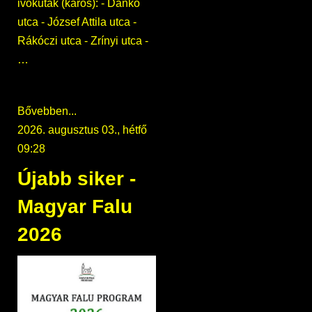
ivókutak (karos): - Dankó
utca - József Attila utca -
Rákóczi utca - Zrínyi utca -
…
Bővebben...
2026. augusztus 03., hétfő
09:28
Újabb siker -
Magyar Falu
2026