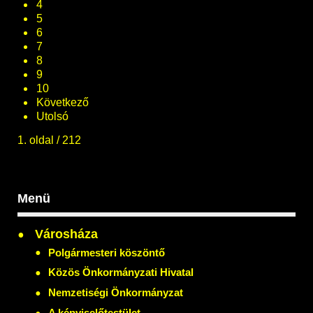
4
5
6
7
8
9
10
Következő
Utolsó
1. oldal / 212
Menü
Városháza
Polgármesteri köszöntő
Közös Önkormányzati Hivatal
Nemzetiségi Önkormányzat
A képviselőtestület