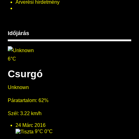
Árverési hirdetmény
Időjárás
6°C
Csurgó
Unknown
Páratartalom: 62%
Szél: 3.22 km/h
24 Márc 2016
9°C
0°C