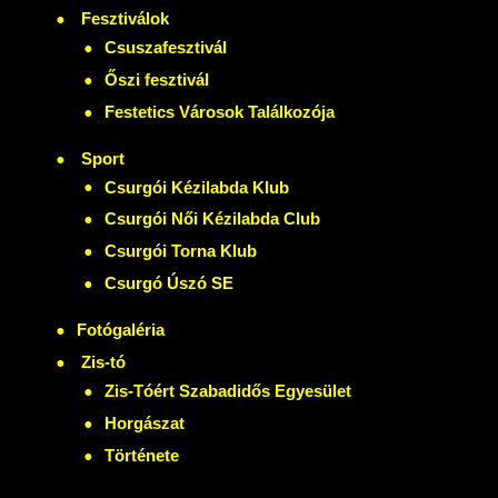
Fesztiválok
Csuszafesztivál
Őszi fesztivál
Festetics Városok Találkozója
Sport
Csurgói Kézilabda Klub
Csurgói Női Kézilabda Club
Csurgói Torna Klub
Csurgó Úszó SE
Fotógaléria
Zis-tó
Zis-Tóért Szabadidős Egyesület
Horgászat
Története