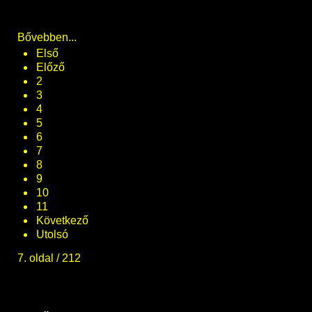
Bővebben...
Első
Előző
2
3
4
5
6
7
8
9
10
11
Következő
Utolsó
7. oldal / 212