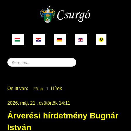
Keresés...
Ön itt van:
Hírek
Főlap
2026. máj. 21., csütörtök 14:11
Árverési hírdetmény Bugnár
István