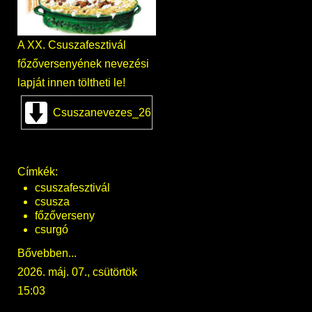
A XX. Csuszafesztivál
főzőversenyének nevezési
lapját innen töltheti le!
Csuszanevezes_26
Címkék:
csuszafesztivál
csusza
főzőverseny
csurgó
Bővebben...
2026. máj. 07., csütörtök
15:03