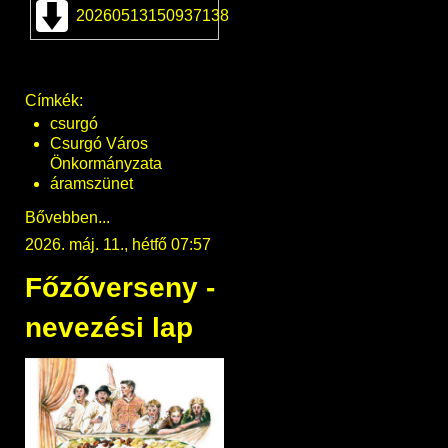
20260513150937138
Címkék:
csurgó
Csurgó Város
Önkormányzata
áramszünet
Bővebben...
2026. máj. 11., hétfő 07:57
Főzőverseny -
nevezési lap