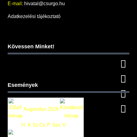
E-mail:
hivatal@csurgo.hu
Adatkezelési tájékoztató
Kövessen Minket!
Események
Augusztus 2026
H
K
Sz
Cs
P
Szo
V