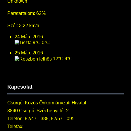
Unknown
Páratartalom: 62%
Szél: 3.22 km/h
24 Márc 2016
9°C
0°C
25 Márc 2016
12°C
4°C
Kapcsolat
Csurgói Közös Önkormányzati Hivatal
8840 Csurgó, Széchenyi tér 2.
Telefon: 82/471-388, 82/571-095
Telefax: