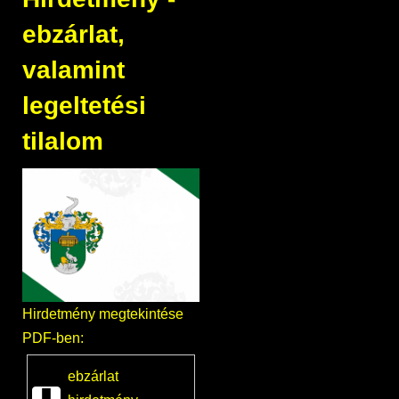
ebzárlat,
valamint
legeltetési
tilalom
Hirdetmény megtekintése
PDF-ben:
ebzárlat