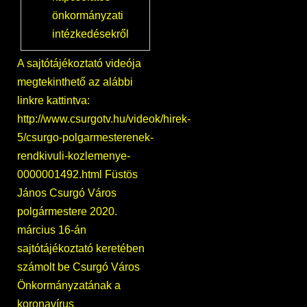
önkormányzati
intézkedésekről
A sajtótájékoztató videója
megtekinthető az alábbi
linkre kattintva:
http://www.csurgotv.hu/videok/hirek-
5/csurgo-polgarmesterenek-
rendkivuli-kozlemenye-
0000001492.html Füstös
János Csurgó Város
polgármestere 2020.
március 16-án
sajtótájékoztató keretében
számolt be Csurgó Város
Önkormányzatának a
koronavírus