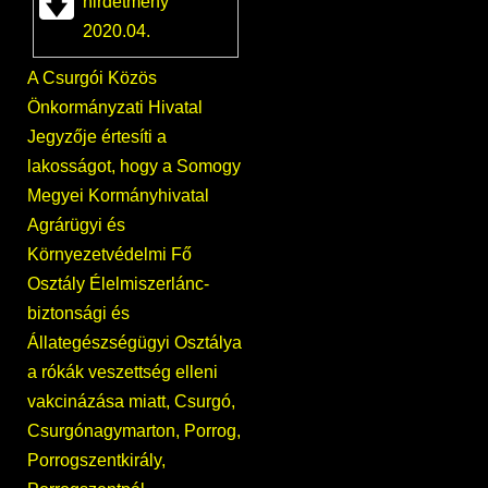
hirdetmény
2020.04.
A Csurgói Közös
Önkormányzati Hivatal
Jegyzője értesíti a
lakosságot, hogy a Somogy
Megyei Kormányhivatal
Agrárügyi és
Környezetvédelmi Fő
Osztály Élelmiszerlánc-
biztonsági és
Állategészségügyi Osztálya
a rókák veszettség elleni
vakcinázása miatt, Csurgó,
Csurgónagymarton, Porrog,
Porrogszentkirály,