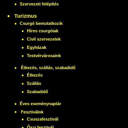
Szervezeti felépítés
Turizmus
Csurgó bemutatkozik
Híres csurgóiak
Civil szervezetek
Egyházak
Testvérvárosaink
Étkezés, szállás, szabadidő
Étkezés
Szállás
Szabadidő
Éves eseménynaptár
Fesztiválok
Csuszafesztivál
Őszi fesztivál