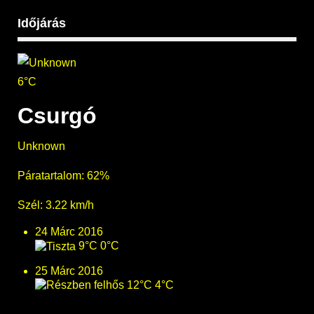
Időjárás
6°C
Csurgó
Unknown
Páratartalom: 62%
Szél: 3.22 km/h
24 Márc 2016
9°C
0°C
25 Márc 2016
12°C
4°C