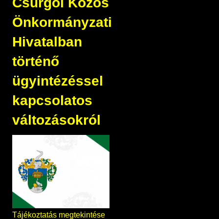
Csurgói Közös
Önkormányzati
Hivatalban
történő
ügyintézéssel
kapcsolatos
változásokról
Tájékoztatás megtekintése