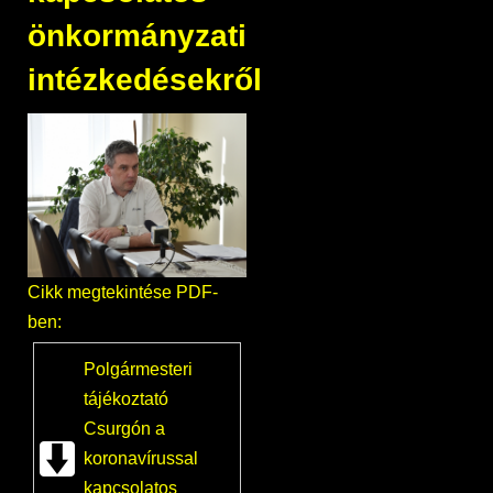
önkormányzati
intézkedésekről
Cikk megtekintése PDF-
ben:
Polgármesteri
tájékoztató
Csurgón a
koronavírussal
kapcsolatos