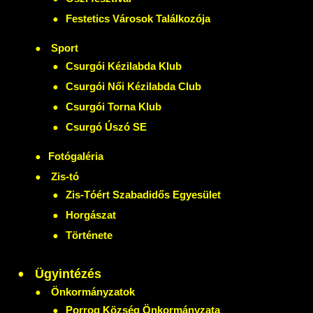
Festetics Városok Találkozója
Sport
Csurgói Kézilabda Klub
Csurgói Női Kézilabda Club
Csurgói Torna Klub
Csurgó Úszó SE
Fotógaléria
Zis-tó
Zis-Tóért Szabadidős Egyesület
Horgászat
Története
Ügyintézés
Önkormányzatok
Porrog Község Önkormányzata