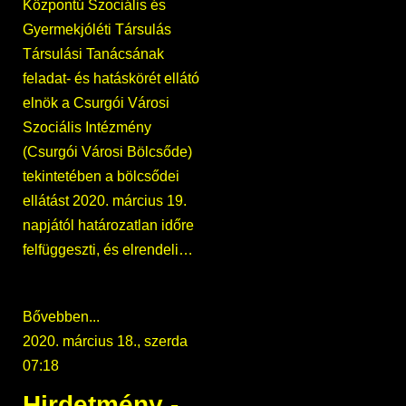
Központú Szociális és
Gyermekjóléti Társulás
Társulási Tanácsának
feladat- és hatáskörét ellátó
elnök a Csurgói Városi
Szociális Intézmény
(Csurgói Városi Bölcsőde)
tekintetében a bölcsődei
ellátást 2020. március 19.
napjától határozatlan időre
felfüggeszti, és elrendeli…
Bővebben...
2020. március 18., szerda
07:18
Hirdetmény -