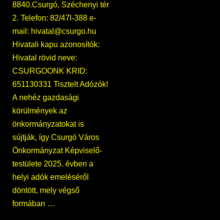
8840.Csurgó, Széchenyi tér
2. Telefon: 82/47l-388 e-
mail: hivatal@csurgo.hu
Hivatali kapu azonosítók:
Hivatal rövid neve:
CSURGOONK KRID:
651130331 Tisztelt Adózók!
A nehéz gazdasági
körülmények az
önkormányzatokat is
sújtják, így Csurgó Város
Önkormányzat Képviselő-
testülete 2025. évben a
helyi adók emeléséről
döntött, mely végső
formában …