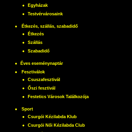
Egyházak
Testvérvárosaink
Étkezés, szállás, szabadidő
Étkezés
Szállás
Szabadidő
Éves eseménynaptár
Fesztiválok
Csuszafesztivál
Őszi fesztivál
Festetics Városok Találkozója
Sport
Csurgói Kézilabda Klub
Csurgói Női Kézilabda Club