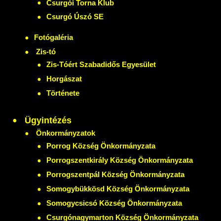
Csurgói Torna Klub
Csurgó Úszó SE
Fotógaléria
Zis-tó
Zis-Tóért Szabadidős Egyesület
Horgászat
Története
Ügyintézés
Önkormányzatok
Porrog Község Önkormányzata
Porrogszentkirály Község Önkormányzata
Porrogszentpál Község Önkormányzata
Somogybükkösd Község Önkormányzata
Somogycsicsó Község Önkormányzata
Csurgónagymarton Község Önkormányzata