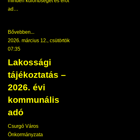
minden különbséget és erőt
ad…
Bővebben...
2026. március 12., csütörtök
07:35
Lakossági
tájékoztatás –
2026. évi
kommunális
adó
Csurgó Város
Önkormányzata