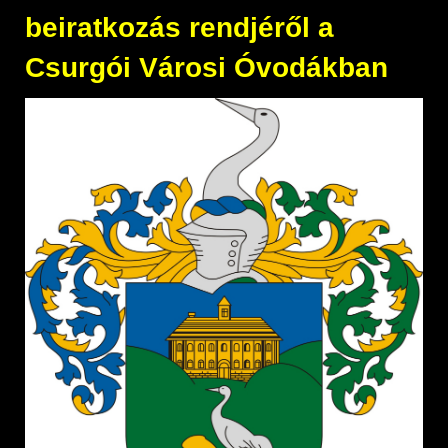
beiratkozás rendjéről a
Csurgói Városi Óvodákban