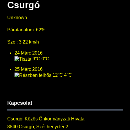
Csurgó
Unknown
Páratartalom: 62%
Szél: 3.22 km/h
24 Márc 2016
9°C
0°C
25 Márc 2016
12°C
4°C
Kapcsolat
Csurgói Közös Önkormányzati Hivatal
8840 Csurgó, Széchenyi tér 2.