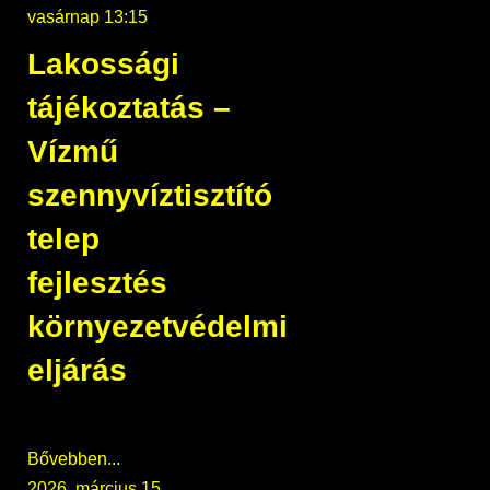
vasárnap 13:15
Lakossági
tájékoztatás –
Vízmű
szennyvíztisztító
telep
fejlesztés
környezetvédelmi
eljárás
Bővebben...
2026. március 15.,