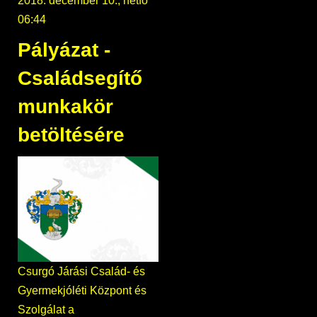
2018. december 10., hétfő
06:44
Pályázat -
Családsegítő
munkakör
betöltésére
Csurgó Járási Család- és
Gyermekjóléti Központ és
Szolgálat a