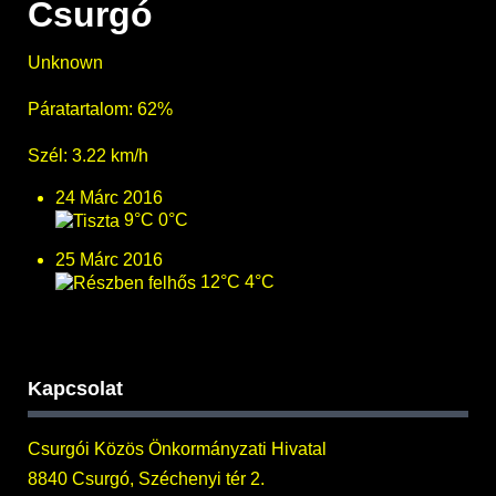
Csurgó
Unknown
Páratartalom: 62%
Szél: 3.22 km/h
24 Márc 2016
9°C
0°C
25 Márc 2016
12°C
4°C
Kapcsolat
Csurgói Közös Önkormányzati Hivatal
8840 Csurgó, Széchenyi tér 2.