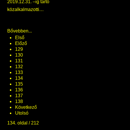
2019.12.31. –ig tartó
közalkalmazotti…
Bővebben...
Első
Előző
129
130
131
132
133
134
135
136
137
138
Következő
Utolsó
134. oldal / 212