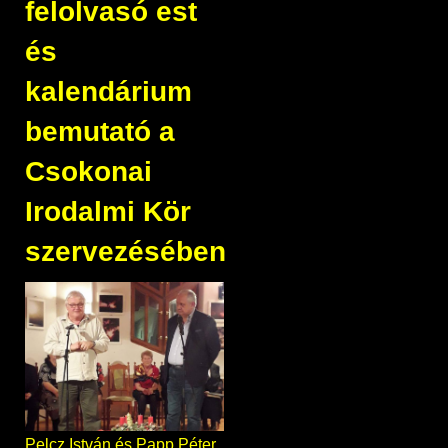
felolvasó est
és
kalendárium
bemutató a
Csokonai
Irodalmi Kör
szervezésében
Pelcz István és Papp Péter