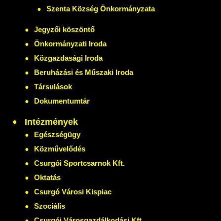
Szenta Község Önkormányzata
Jegyzői köszöntő
Önkormányzati Iroda
Közgazdasági Iroda
Beruházási és Műszaki Iroda
Társulások
Dokumentumtár
Intézmények
Egészségügy
Közművelődés
Csurgói Sportcsarnok Kft.
Oktatás
Csurgó Városi Kispiac
Szociális
Csurgói Városgazdálkodási Kft.