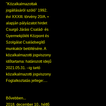
"Közalkalmazottak
jogállásáról szóló" 1992.
évi XXXIII. törvény 20/A. •
alapján pályázatot hirdet
Csurgó Járási Család- és
Gyermekjóléti Központ és
Szolgálat Családsegítő
munkakör betöltésére. A
közalkalmazotti jogviszony
időtartama: határozott idejű
2021.05.31. –ig tartó
közalkalmazotti jogviszony
Foglalkoztatás jellege:…
Bővebben...
2018. december 10., hétfő