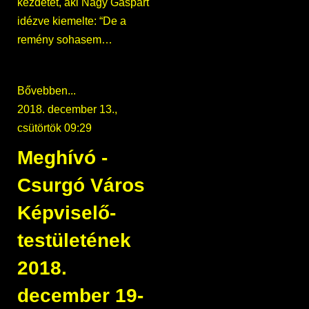
kezdetét, aki Nagy Gáspárt
idézve kiemelte: “De a
remény sohasem…
Bővebben...
2018. december 13.,
csütörtök 09:29
Meghívó -
Csurgó Város
Képviselő-
testületének
2018.
december 19-