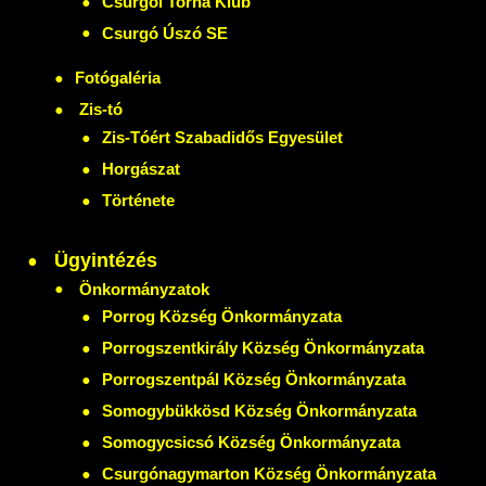
Csurgói Torna Klub
Csurgó Úszó SE
Fotógaléria
Zis-tó
Zis-Tóért Szabadidős Egyesület
Horgászat
Története
Ügyintézés
Önkormányzatok
Porrog Község Önkormányzata
Porrogszentkirály Község Önkormányzata
Porrogszentpál Község Önkormányzata
Somogybükkösd Község Önkormányzata
Somogycsicsó Község Önkormányzata
Csurgónagymarton Község Önkormányzata