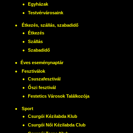
Egyházak
Testvérvárosaink
Étkezés, szállás, szabadidő
Étkezés
Szállás
Szabadidő
Éves eseménynaptár
Fesztiválok
Csuszafesztivál
Őszi fesztivál
Festetics Városok Találkozója
Sport
Csurgói Kézilabda Klub
Csurgói Női Kézilabda Club