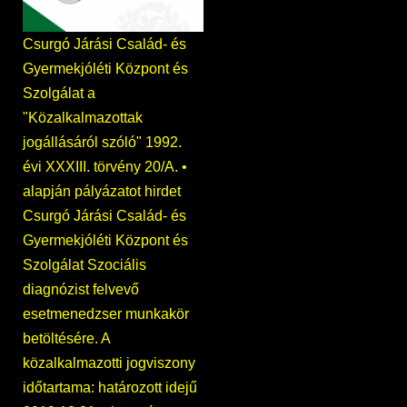
Csurgó Járási Család- és
Gyermekjóléti Központ és
Szolgálat a
"Közalkalmazottak
jogállásáról szóló" 1992.
évi XXXIII. törvény 20/A. •
alapján pályázatot hirdet
Csurgó Járási Család- és
Gyermekjóléti Központ és
Szolgálat Szociális
diagnózist felvevő
esetmenedzser munkakör
betöltésére. A
közalkalmazotti jogviszony
időtartama: határozott idejű