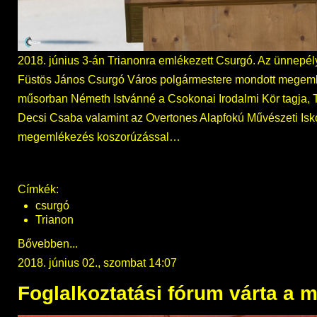
2018. június 3-án Trianonra emlékezett Csurgó. Az ünnepél
Füstös János Csurgó Város polgármestere mondott megeml
műsorban Németh Istvánné a Csokonai Irodalmi Kör tagja, T
Decsi Csaba valamint az Overtones Alapfokú Művészeti Isk
megemlékezés koszorúzással…
Címkék:
csurgó
Trianon
Bővebben...
2018. június 02., szombat 14:07
Foglalkoztatási fórum várta a 