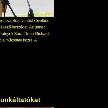
yes zászlófelvonást követően
ékező beszédet. Az ünnepi
ratnyek Sára, Decsi Richárd,
ola működtek közre. A
munkáltatókat