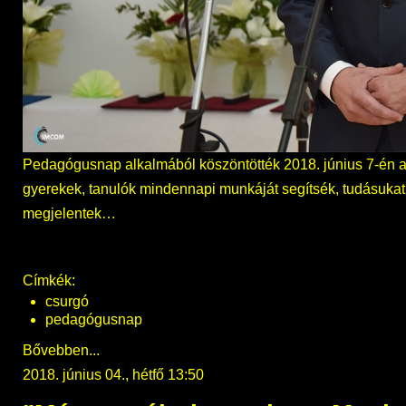
Pedagógusnap alkalmából köszöntötték 2018. június 7-én azo
gyerekek, tanulók mindennapi munkáját segítsék, tudásukat
megjelentek…
Címkék:
csurgó
pedagógusnap
Bővebben...
2018. június 04., hétfő 13:50