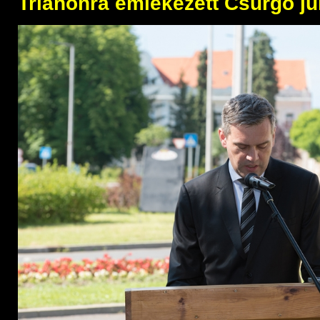
Trianonra emlékezett Csurgó jú