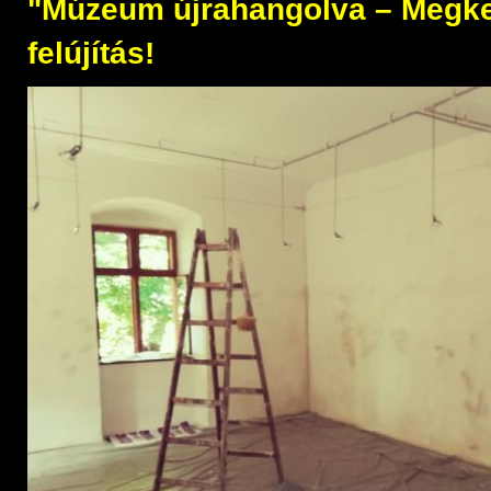
"Múzeum újrahangolva – Megke
felújítás!