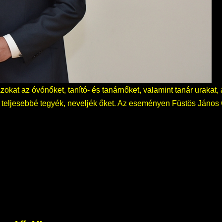
kat az óvónőket, tanító- és tanárnőket, valamint tanár urakat
 teljesebbé tegyék, neveljék őket. Az eseményen Füstös János 