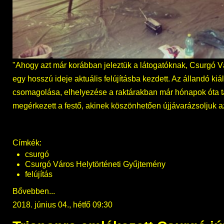
"Ahogy azt már korábban jeleztük a látogatóknak, Csurgó V
egy hosszú ideje aktuális felújításba kezdett. Az állandó ki
csomagolása, elhelyezése a raktárakban már hónapok óta ta
megérkezett a festő, akinek köszönhetően újjávarázsoljuk a
Címkék:
csurgó
Csurgó Város Helytörténeti Gyűjtemény
felújítás
Bővebben...
2018. június 04., hétfő 09:30