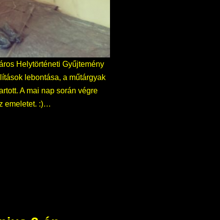
áros Helytörténeti Gyűjtemény
állítások lebontása, a műtárgyak
rtott. A mai nap során végre
z emeletet. :)…