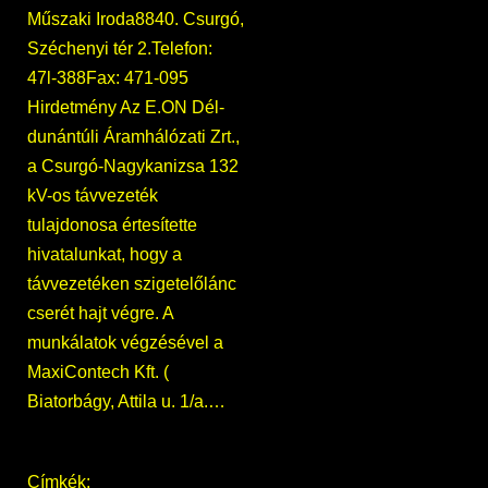
Műszaki Iroda8840. Csurgó,
Széchenyi tér 2.Telefon:
47l-388Fax: 471-095
Hirdetmény Az E.ON Dél-
dunántúli Áramhálózati Zrt.,
a Csurgó-Nagykanizsa 132
kV-os távvezeték
tulajdonosa értesítette
hivatalunkat, hogy a
távvezetéken szigetelőlánc
cserét hajt végre. A
munkálatok végzésével a
MaxiContech Kft. (
Biatorbágy, Attila u. 1/a.…
Címkék: