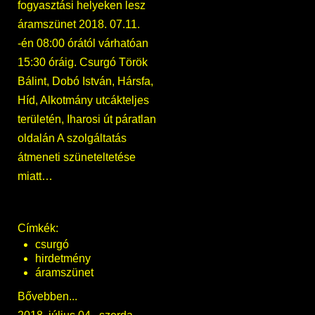
fogyasztási helyeken lesz
áramszünet 2018. 07.11.
-én 08:00 órától várhatóan
15:30 óráig. Csurgó Török
Bálint, Dobó István, Hársfa,
Híd, Alkotmány utcákteljes
területén, Iharosi út páratlan
oldalán A szolgáltatás
átmeneti szüneteltetése
miatt…
Címkék:
csurgó
hirdetmény
áramszünet
Bővebben...