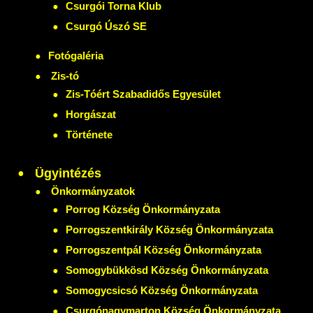
Csurgói Torna Klub
Csurgó Úszó SE
Fotógaléria
Zis-tó
Zis-Tóért Szabadidős Egyesület
Horgászat
Története
Ügyintézés
Önkormányzatok
Porrog Község Önkormányzata
Porrogszentkirály Község Önkormányzata
Porrogszentpál Község Önkormányzata
Somogybükkösd Község Önkormányzata
Somogycsicsó Község Önkormányzata
Csurgónagymarton Község Önkormányzata