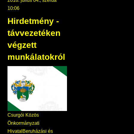
2018. július 04., szerda
10:06
Hirdetmény -
távvezetéken
végzett
munkálatokról
Csurgói Közös
Önkormányzati
HivatalBeruházási és