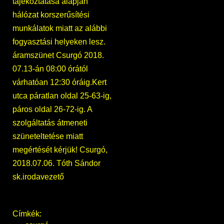
tájékoztatása alapján
hálózat korszerűsítési
munkálatok miatt az alábbi
fogyasztási helyeken lesz.
áramszünet Csurgó 2018.
07.13-án 08:00 órától
várhatóan 12:30 óráig.Kert
utca páratlan oldal 25-63-ig,
páros oldal 26-72-ig. A
szolgáltatás átmeneti
szüneteltetése miatt
megértését kérjük! Csurgó,
2018.07.06. Tóth Sándor
sk.irodavezető
Címkék: