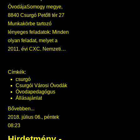
ÓvodájaSomogy megye,
8840 Csurgó Petőfi tér 27
Munkakörbe tartozó
lényeges feladatok: Minden
olyan feladat, melyet a
2011. évi CXC. Nemzeti…
Címkék:
csurgó
Csurgói Városi Óvodák
Óvodapedagógus
Állásajánlat
Bővebben...
2018. július 06., péntek
08:23
Hirdetmény -