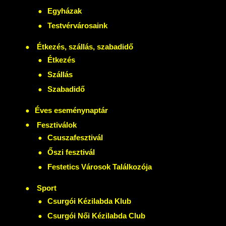
Egyházak
Testvérvárosaink
Étkezés, szállás, szabadidő
Étkezés
Szállás
Szabadidő
Éves eseménynaptár
Fesztiválok
Csuszafesztivál
Őszi fesztivál
Festetics Városok Találkozója
Sport
Csurgói Kézilabda Klub
Csurgói Női Kézilabda Club