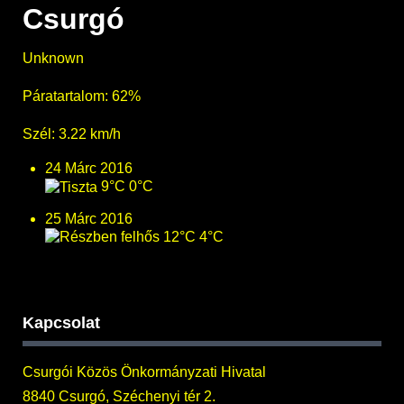
Csurgó
Unknown
Páratartalom: 62%
Szél: 3.22 km/h
24 Márc 2016
9°C
0°C
25 Márc 2016
12°C
4°C
Kapcsolat
Csurgói Közös Önkormányzati Hivatal
8840 Csurgó, Széchenyi tér 2.