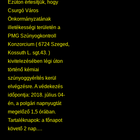
Ezúton értesítjük, hogy
Csurgó Város
Önkormányzatának
illetékességi területén a
PMG Szúnyogkontroll
Konzorcium ( 6724 Szeged,
Kossuth L. sgt.43. )
kivitelezésében légi úton
történő kémiai
szúnyoggyérítés kerül
elvégzésre. A védekezés
időpontja: 2018. július 04-
én, a polgári napnyugtát
megelőző 1,5 órában.
Tartaléknapok: a főnapot
követő 2 nap.…