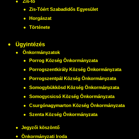
Zis-tó
Zis-Tóért Szabadidős Egyesület
Horgászat
Története
Ügyintézés
Önkormányzatok
Porrog Község Önkormányzata
Porrogszentkirály Község Önkormányzata
Porrogszentpál Község Önkormányzata
Somogybükkösd Község Önkormányzata
Somogycsicsó Község Önkormányzata
Csurgónagymarton Község Önkormányzata
Szenta Község Önkormányzata
Jegyzői köszöntő
Önkormányzati Iroda