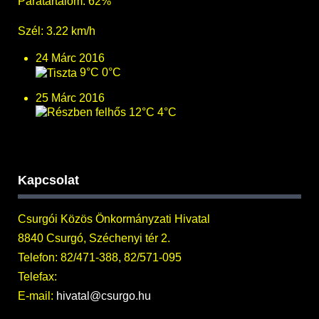
Páratartalom: 62%
Szél: 3.22 km/h
24 Márc 2016
9°C
0°C
25 Márc 2016
12°C
4°C
Kapcsolat
Csurgói Közös Önkormányzati Hivatal
8840 Csurgó, Széchenyi tér 2.
Telefon: 82/471-388, 82/571-095
Telefax:
E-mail:
hivatal@csurgo.hu