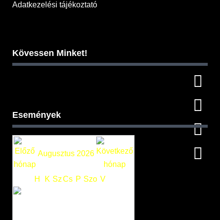
Adatkezelési tájékoztató
Kövessen Minket!
Események
Augusztus 2026
H
K
Sz
Cs
P
Szo
V
1
2