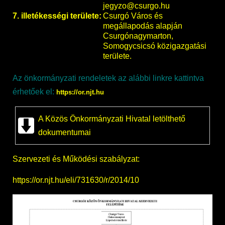
jegyzo@csurgo.hu
7. illetékességi területe:
Csurgó Város és
megállapodás alapján
Csurgónagymarton,
Somogycsicsó közigazgatási
területe.
Az önkormányzati rendeletek az alábbi linkre kattintva
érhetőek el:
https://or.njt.hu
A Közös Önkormányzati Hivatal letölthető
dokumentumai
Szervezeti és Működési szabályzat:
https://or.njt.hu/eli/731630/r/2014/10