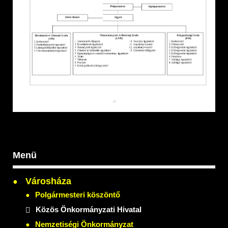
Menü
Városháza
Polgármesteri köszöntő
Közös Önkormányzati Hivatal
Nemzetiségi Önkormányzat