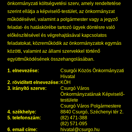
önkormányzati költségvetési szerv, amely rendeltetése
szerint ellátja a képviselő-testület, az önkormányzat
működésével, valamint a polgármester vagy a jegyző
feladat- és hatáskörébe tartozó ügyek döntésre való
előkészítésével és végrehajtásával kapcsolatos
feladatokat, közreműködik az önkormányzatok egymás
közötti, valamint az állami szervekkel történő
együttműködésének összehangolásában.
1. elnevezése:
Csurgói Közös Önkormányzati
Hivatal
2. rövidített elnevezése:
KÖH
3. irányító szerve:
Csurgó Város
Önkormányzatának Képviselő-
testülete
Csurgó Város Polgármestere
4. székhelye:
8840 Csurgó, Széchenyi tér 2.
5. telefonszám:
(82) 471-388
(82) 571-095
6. email címe:
hivatal@csurgo.hu