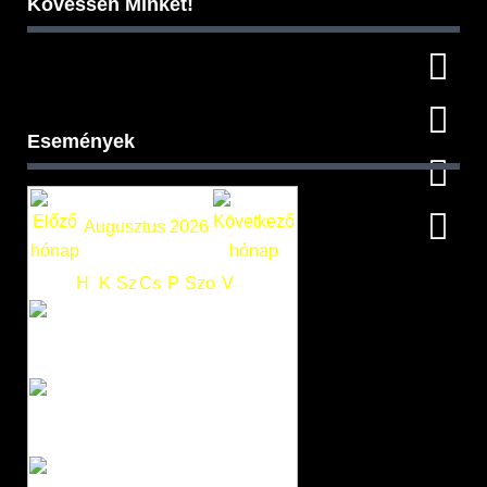
Kövessen Minket!
Események
Augusztus 2026
H
K
Sz
Cs
P
Szo
V
1
2
3
4
5
6
7
8
9