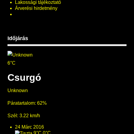
Lakossági tájékoztató
Árverési hirdetmény
Időjárás
6°C
Csurgó
Unknown
Páratartalom: 62%
Szél: 3.22 km/h
24 Márc 2016
9°C
0°C