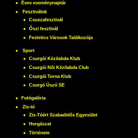
Éves eseménynaptár
Fesztiválok
Csuszafesztivál
Őszi fesztivál
Festetics Városok Találkozója
Sport
Csurgói Kézilabda Klub
Csurgói Női Kézilabda Club
Csurgói Torna Klub
Csurgó Úszó SE
Fotógaléria
Zis-tó
Zis-Tóért Szabadidős Egyesület
Horgászat
Története