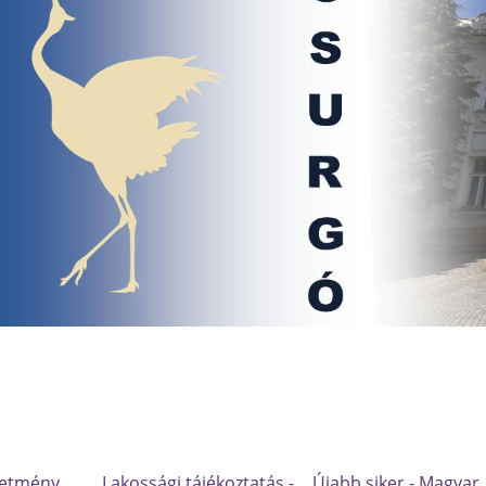
detmény
Lakossági tájékoztatás -
Újabb siker - Magyar