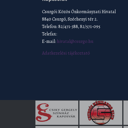
Csurgói Közös Önkormányzati Hivatal
8840 Csurgó, Széchenyi tér 2.
Telefon: 82/471-388, 82/571-095
Telefax:
E-mail:
hivatal@csurgo.hu
Adatkezelési tájékoztató