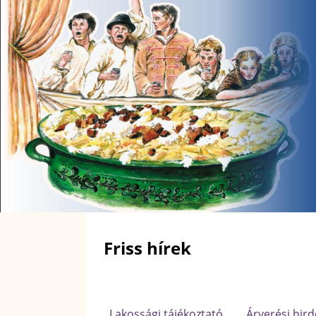
Friss hírek
Lakossági tájékoztató
Árverési hir