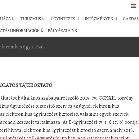
SHÁZA
TURIZMUS
ÜGYINTÉZÉS
INTÉZMÉNYEK
GAZDAS
ZTÁSI INFORMÁCIÓK
PÁLYÁZATAINK
ektronikus ügyintézés
SOLATOS TÁJÉKOZTATÓ
gáltatások általános szabályairól szóló 2015. évi CCXXII. törvény
ikus ügyintézést biztosító szerv és az ügyfél elektronikus
az elektronikus ügyintézést biztosító, valamint egyéb szervek
endelkezéseit tartalmazza. Az E-ügyintézési tv. 1. § 17. b) pontja
eri hivatal elektronikus ügyintézést biztosító szerv, amely 2018.
ikus intézését az E-ügyintézési tv-ben meghatározottak szerint