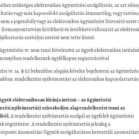
séhez szükséges elektronikus ügyintézési szolgáltatás, az azt előse
áltatás vagy más kapcsolódó szolgáltatás átmenetileg, vagy tartós
t nem a jogszabály vagy az elektronikus ügyintézést biztosító szerv á
a formanyomtatvány kitölthető és letölthető változatát az elektron
tájékoztatás szabályai szerint nem tette közzé.
ügyintézési tv. nem teszi kötelezővé az ügyek elektronikus intézésé
amennyiben rendelkeznek ügyfélkapus regisztrációval
ési tv. 14. § (1) bekezdése alapján köteles bejelenteni az ügyintézés
akban: rendelkezési nyilvántartás) az elektronikus kapcsolattartás
yeit elektronikusan kívánja intézni – az ügyintézési
zési nyilvántartás) szíveskedjen alaprendelkezést tenni az
ából.
A rendelkezési nyilvántartás szolgál az ügyfelek ügyintézési
 rögzítésére. A rendelkezési nyilvántartás jelenleg a
özponti Azonosítási Ügynök szolgáltatáson keresztüli azonosítást