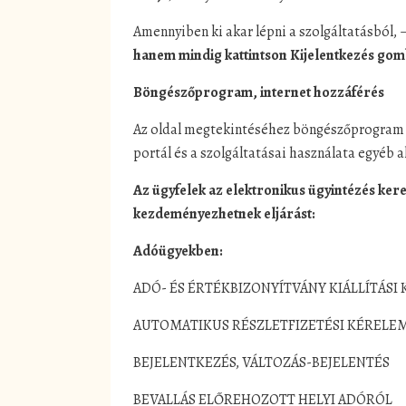
Amennyiben ki akar lépni a szolgáltatásból
hanem mindig kattintson Kijelentkezés gom
Böngészőprogram, internet hozzáférés
Az oldal megtekintéséhez böngészőprogram (E
portál és a szolgáltatásai használata egyéb 
Az ügyfelek az elektronikus ügyintézés kere
kezdeményezhetnek eljárást:
Adóügyekben:
ADÓ- ÉS ÉRTÉKBIZONYÍTVÁNY KIÁLLÍTÁSI
AUTOMATIKUS RÉSZLETFIZETÉSI KÉRELE
BEJELENTKEZÉS, VÁLTOZÁS-BEJELENTÉS
BEVALLÁS ELŐREHOZOTT HELYI ADÓRÓL