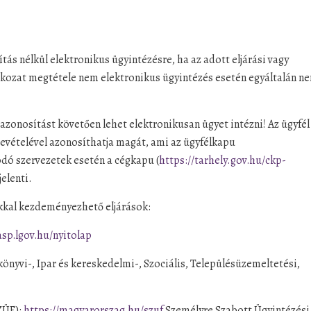
tás nélkül elektronikus ügyintézésre, ha az adott eljárási vagy
tkozat megtétele nem elektronikus ügyintézés esetén egyáltalán n
zonosítást követően lehet elektronikusan ügyet intézni! Az ügyfél
bevételével azonosíthatja magát, ami az ügyfélkapu
kodó szervezetek esetén a cégkapu (
https://tarhely.gov.hu/ckp-
jelenti.
okkal kezdeményezhető eljárások:
asp.lgov.hu/nyitolap
könyvi-, Ipar és kereskedelmi-, Szociális, Településüzemeltetési,
ZÜF):
https://magyarorszag.hu/szuf
Személyre Szabott Ügyintézési