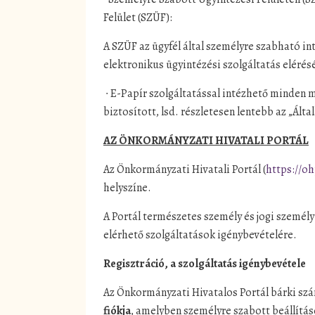
Felület (SZÜF):
A SZÜF az ügyfél által személyre szabható in
elektronikus ügyintézési szolgáltatás elérésé
∙ E-Papír szolgáltatással intézhető minden 
biztosított, lsd. részletesen lentebb az „Ált
AZ ÖNKORMÁNYZATI HIVATALI PORTÁL
Az Önkormányzati Hivatali Portál (
https://oh
helyszíne.
A Portál természetes személy és jogi személy
elérhető szolgáltatások igénybevételére.
Regisztráció, a szolgáltatás igénybevétele
Az Önkormányzati Hivatalos Portál bárki sz
fiókja
, amelyben személyre szabott beállít