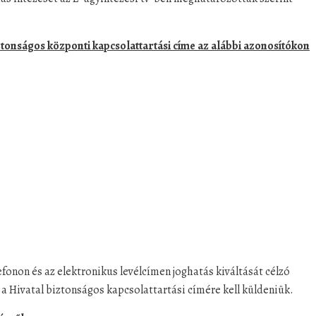
tonságos központi kapcsolattartási címe az alábbi azonosítókon
efonon és az elektronikus levélcímen joghatás kiváltását célzó
 Hivatal biztonságos kapcsolattartási címére kell küldeniük.