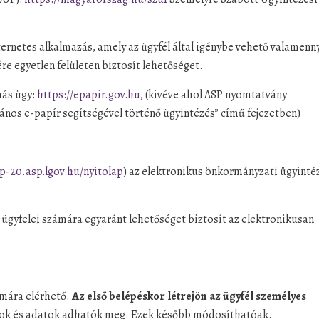
ternetes alkalmazás, amely az ügyfél által igénybe vehető valamenn
re egyetlen felületen biztosít lehetőséget.
más ügy:
https://epapir.gov.hu
, (kivéve ahol ASP nyomtatvány
alános e-papír segítségével történő ügyintézés” című fejezetben)
p-20.asp.lgov.hu/nyitolap
) az elektronikus önkormányzati ügyinté
 ügyfelei számára egyaránt lehetőséget biztosít az elektronikusan
ámára elérhető.
Az első belépéskor létrejön az ügyfél személyes
ások és adatok adhatók meg. Ezek később módosíthatóak.