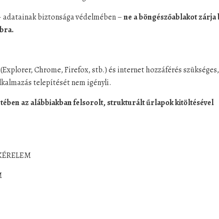
, – adatainak biztonsága védelmében –
ne a böngészőablakot zárja 
bra.
xplorer, Chrome, Firefox, stb.) és internet hozzáférés szükséges,
alkalmazás telepítését nem igényli.
tében az alábbiakban felsorolt, strukturált űrlapok kitöltésével
 KÉRELEM
M