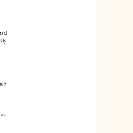
ssal
ály
Unió
 az