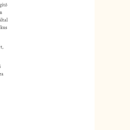
gítő
an
ltal
ikus
t,
i
ra