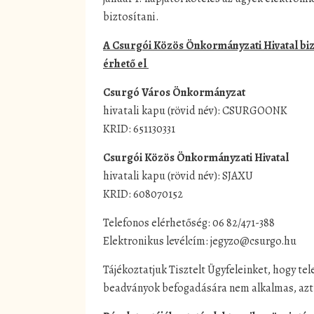
biztosítani.
A Csurgói Közös Önkormányzati Hivatal biz
érhető el
Csurgó Város Önkormányzat
hivatali kapu (rövid név): CSURGOONK
KRID: 651130331
Csurgói Közös Önkormányzati Hivatal
hivatali kapu (rövid név): SJAXU
KRID: 608070152
Telefonos elérhetőség: 06 82/471-388
Elektronikus levélcím: jegyzo@csurgo.hu
Tájékoztatjuk Tisztelt Ügyfeleinket, hogy tel
beadványok befogadására nem alkalmas, azt a