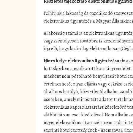
Részletes tájékoztató elektronikus ügyintéz
Felhívjuk a lakosság és gazdálkodó szervezete
elektronikus ügyintézés a Magyar Államkincs
A lakosság számára az elektronikus ügyintézé
vagy személyesen továbbra is kezdeményezhe
írja elő, hogy kizárólag elektronikusan (Cégk
Nincs helye elektronikus ügyintézésnek:
azo
hatáskörben megalkotott kormányrendelet a
másként nem pótolható benyújtását kötelezőv
értelmezhető, olyan eljárás vagy eljárási cs
általános hatályú, közvetlenül alkalmazandó k
esetében, amely minősített adatot tartalmaz
elektronikus kapcsolattartást kötelezővé tes
alábbi három eset kivételével! Nem alkalmaz
ügyet elektronikus úton azért nem tudja inté
szerinti kötelezettségének - üzemzavar, üze