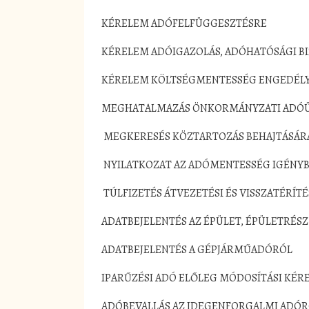
KÉRELEM ADÓFELFÜGGESZTÉSRE
KÉRELEM ADÓIGAZOLÁS, ADÓHATÓSÁGI B
KÉRELEM KÖLTSÉGMENTESSÉG ENGEDÉLY
MEGHATALMAZÁS ÖNKORMÁNYZATI ADÓ
MEGKERESÉS KÖZTARTOZÁS BEHAJTÁSÁR
NYILATKOZAT AZ ADÓMENTESSÉG IGÉNY
TÚLFIZETÉS ÁTVEZETÉSI ÉS VISSZATÉRÍT
ADATBEJELENTÉS AZ ÉPÜLET, ÉPÜLETRÉS
ADATBEJELENTÉS A GÉPJÁRMŰADÓRÓL
IPARŰZÉSI ADÓ ELŐLEG MÓDOSÍTÁSI KÉR
ADÓBEVALLÁS AZ IDEGENFORGALMI ADÓRÓL