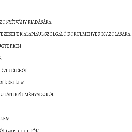
IZONYÍTVÁNY KIADÁSÁRA
EZÉSÉNEK ALAPJÁUL SZOLGÁLÓ KÖRÜLMÉNYEK IGAZOLÁSÁRA
ÜGYEKBEN
A
BEVÉTELÉRŐL
ÉSI KÉRELEM
Z UTÁNI ÉPÍTMÉNYADÓRÓL
ELEM
 (2019.01.01-TŐL)