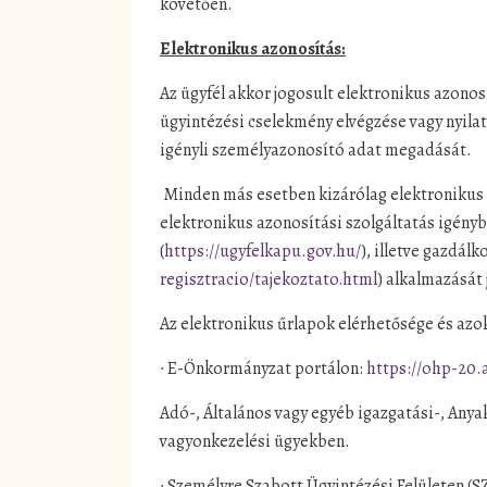
követően.
Elektronikus azonosítás:
Az ügyfél akkor jogosult elektronikus azonosí
ügyintézési cselekmény elvégzése vagy nyila
igényli személyazonosító adat megadását.
Minden más esetben kizárólag elektronikus a
elektronikus azonosítási szolgáltatás igény
(
https://ugyfelkapu.gov.hu/
), illetve gazdál
regisztracio/tajekoztato.html
) alkalmazását 
Az elektronikus űrlapok elérhetősége és az
∙ E-Önkormányzat portálon:
https://ohp-20.
Adó-, Általános vagy egyéb igazgatási-, Anya
vagyonkezelési ügyekben.
∙ Személyre Szabott Ügyintézési Felületen (S