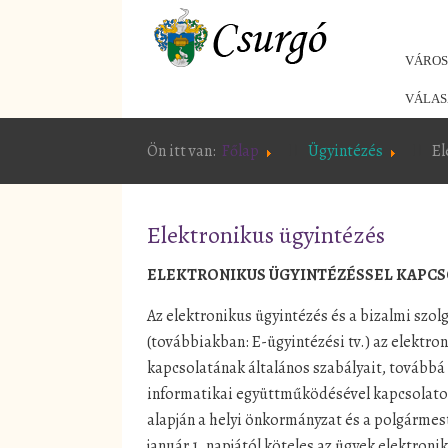
VÁRO
VÁLAS
Ön itt van:
Főlap
Ügyintézés
El
Elektronikus ügyintézés
ELEKTRONIKUS ÜGYINTÉZÉSSEL KAPC
Az elektronikus ügyintézés és a bizalmi szol
(továbbiakban: E-ügyintézési tv.) az elektron
kapcsolatának általános szabályait, továbbá 
informatikai együttműködésével kapcsolatos r
alapján a helyi önkormányzat és a polgármest
január 1. napjától köteles az ügyek elektron