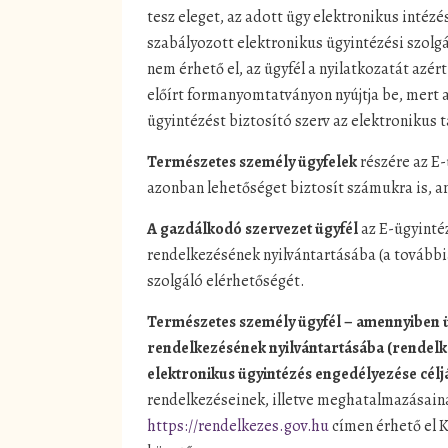
tesz eleget, az adott ügy elektronikus intézé
szabályozott elektronikus ügyintézési szolg
nem érhető el, az ügyfél a nyilatkozatát azér
előírt formanyomtatványon nyújtja be, mert 
ügyintézést biztosító szerv az elektronikus 
Természetes személy ügyfelek
részére az E-
azonban lehetőséget biztosít számukra is, 
A gazdálkodó szervezet ügyfél
az E-ügyintéz
rendelkezésének nyilvántartásába (a további
szolgáló elérhetőségét.
Természetes személy ügyfél – amennyiben üg
rendelkezésének nyilvántartásába (rendelke
elektronikus ügyintézés engedélyezése célj
rendelkezéseinek, illetve meghatalmazásainak
https://rendelkezes.gov.hu
címen érhető el K