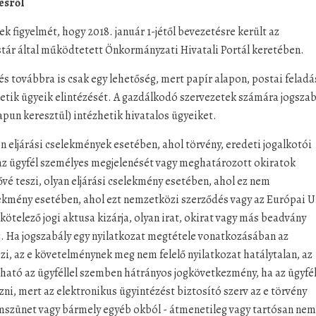
ésről
k figyelmét, hogy 2018. január 1-jétől bevezetésre került az
tár által működtetett Önkormányzati Hivatali Portál keretében.
s továbbra is csak egy lehetőség, mert papír alapon, postai feladá
tik ügyeik elintézését. A gazdálkodó szervezetek számára jogszab
apun keresztül) intézhetik hivatalos ügyeiket.
n eljárási cselekmények esetében, ahol törvény, eredeti jogalkotói
z ügyfél személyes megjelenését vagy meghatározott okiratok
é teszi, olyan eljárási cselekmény esetében, ahol ez nem
elekmény esetében, ahol ezt nemzetközi szerződés vagy az Európai 
ötelező jogi aktusa kizárja, olyan irat, okirat vagy más beadvány
. Ha jogszabály egy nyilatkozat megtétele vonatkozásában az
zi, az e követelménynek meg nem felelő nyilatkozat hatálytalan, az
ható az ügyféllel szemben hátrányos jogkövetkezmény, ha az ügyfél
zni, mert az elektronikus ügyintézést biztosító szerv az e törvény
mszünet vagy bármely egyéb okból - átmenetileg vagy tartósan nem