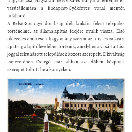
Nagykanizsa, Nagyatád illetve Barcs irányából érhetjük el,
vasútállomása a Budapest-Gyékényes vonal mentén
található.
A Belső-Somogyi dombság déli lankáin fekvő település
történelme, az államalapítás idejére nyúlik vissza. Első
okleveles említése a hagyomány szerint az 1019-es zalavári
apátság alapítólevelében történik, amelyben a vásártartási
joggal felruházott települések között szerepelt. E kiváltság
ismeretében Csurgó már abban az időben központi
szerepet töltött be a környéken.