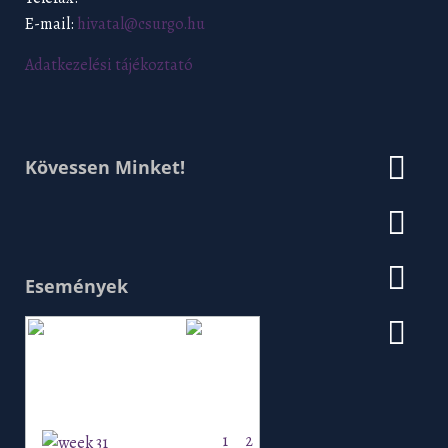
E-mail:
hivatal@csurgo.hu
Adatkezelési tájékoztató
Kövessen Minket!
Események
Augusztus 2026
H
K
Sz
Cs
P
Szo
V
1
2