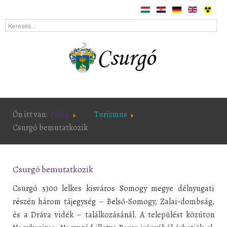
Ön itt van:
Főlap
Turizmus
Csurgó bemutatkozik
Csurgó bemutatkozik
Csurgó 5300 lelkes kisváros Somogy megye délnyugati
részén három tájegység – Belső-Somogy, Zalai-dombság,
és a Dráva vidék – találkozásánál. A települést közúton