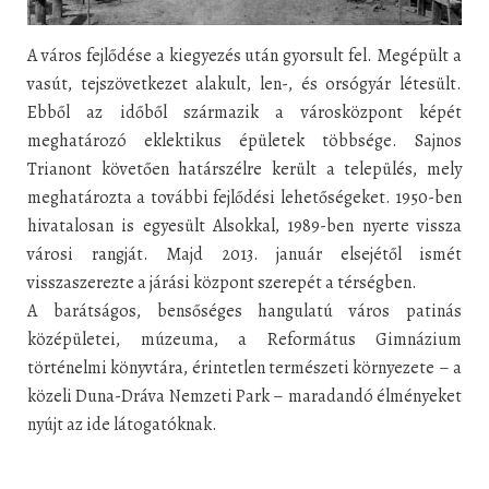
A város fejlődése a kiegyezés után gyorsult fel. Megépült a
vasút, tejszövetkezet alakult, len-, és orsógyár létesült.
Ebből az időből származik a városközpont képét
meghatározó eklektikus épületek többsége. Sajnos
Trianont követően határszélre került a település, mely
meghatározta a további fejlődési lehetőségeket. 1950-ben
hivatalosan is egyesült Alsokkal, 1989-ben nyerte vissza
városi rangját. Majd 2013. január elsejétől ismét
visszaszerezte a járási központ szerepét a térségben.
A barátságos, bensőséges hangulatú város patinás
középületei, múzeuma, a Református Gimnázium
történelmi könyvtára, érintetlen természeti környezete – a
közeli Duna-Dráva Nemzeti Park – maradandó élményeket
nyújt az ide látogatóknak.