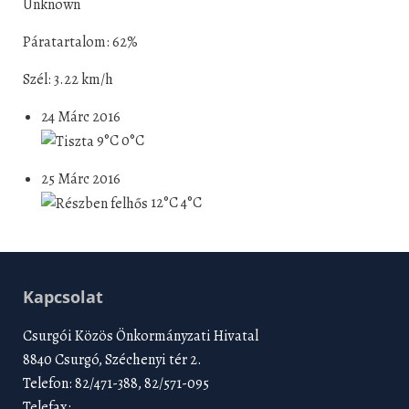
Unknown
Páratartalom: 62%
Szél: 3.22 km/h
24 Márc 2016
9°C
0°C
25 Márc 2016
12°C
4°C
Kapcsolat
Csurgói Közös Önkormányzati Hivatal
8840 Csurgó, Széchenyi tér 2.
Telefon: 82/471-388, 82/571-095
Telefax: