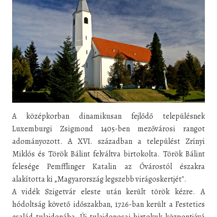
A középkorban dinamikusan fejlődő településnek
Luxemburgi Zsigmond 1405-ben mezővárosi rangot
adományozott. A XVI. században a települést Zrínyi
Miklós és Török Bálint felváltva birtokolta. Török Bálint
felesége Pemfflinger Katalin az Óvárostól északra
alakította ki „Magyarország legszebb virágoskertjét".
A vidék Szigetvár eleste után került török kézre. A
hódoltság követő időszakban, 1726-ban került a Festetics