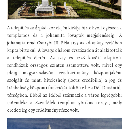
A település az Árpád-kor elején királyi birtok volt egészen a
templomos és a johannita lovagok megjelenéséig. A
johannita rend Csurgót III. Béla 1193-as adománylevelében
kapta birtokul. A lovagok három évszázadon át alakították
a település életét. Az 1217 és 1226 között alapított
rendházuk országos szinten számottevő volt, mivel egy
ideig magyar-szlavón rendtartomány központjaként
szolgált és mint, hiteleshely (locus credibilia) a jog és
írásbeliség központi funkcióját töltötte be a Dél-Dunántúli
térségben. Ebből az időből származik a város legrégebbi
műemléke a Szentlélek templom gótikus tornya, mely
eredetileg egy erődítmény része volt.