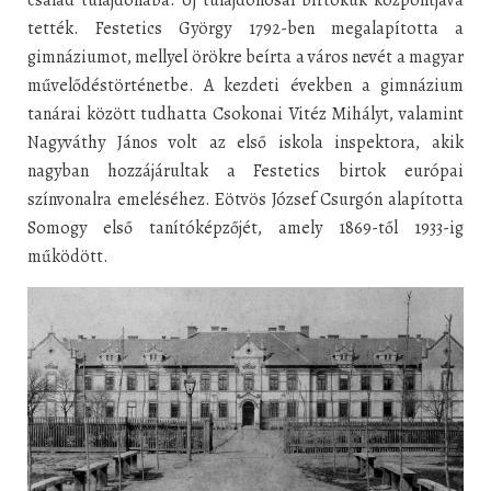
család tulajdonába. Új tulajdonosai birtokuk központjává
tették. Festetics György 1792-ben megalapította a
gimnáziumot, mellyel örökre beírta a város nevét a magyar
művelődéstörténetbe. A kezdeti években a gimnázium
tanárai között tudhatta Csokonai Vitéz Mihályt, valamint
Nagyváthy János volt az első iskola inspektora, akik
nagyban hozzájárultak a Festetics birtok európai
színvonalra emeléséhez. Eötvös József Csurgón alapította
Somogy első tanítóképzőjét, amely 1869-től 1933-ig
működött.