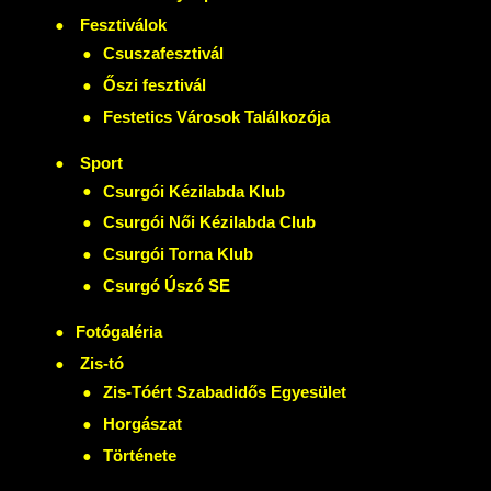
Fesztiválok
Csuszafesztivál
Őszi fesztivál
Festetics Városok Találkozója
Sport
Csurgói Kézilabda Klub
Csurgói Női Kézilabda Club
Csurgói Torna Klub
Csurgó Úszó SE
Fotógaléria
Zis-tó
Zis-Tóért Szabadidős Egyesület
Horgászat
Története