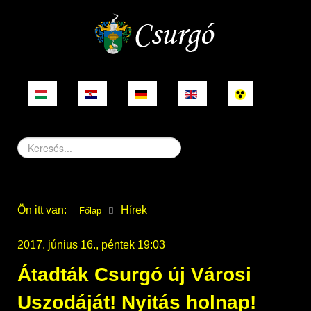
Keresés...
Ön itt van:
Hírek
Főlap
2017. június 16., péntek 19:03
Átadták Csurgó új Városi
Uszodáját! Nyitás holnap!