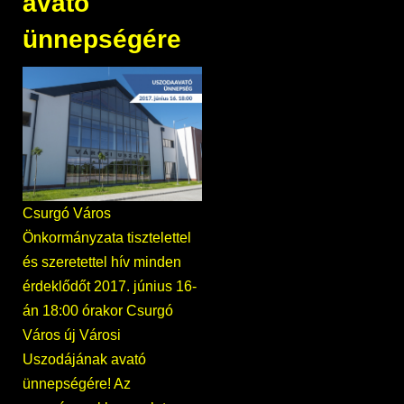
avató
ünnepségére
Csurgó Város
Önkormányzata tisztelettel
és szeretettel hív minden
érdeklődőt 2017. június 16-
án 18:00 órakor Csurgó
Város új Városi
Uszodájának avató
ünnepségére! Az