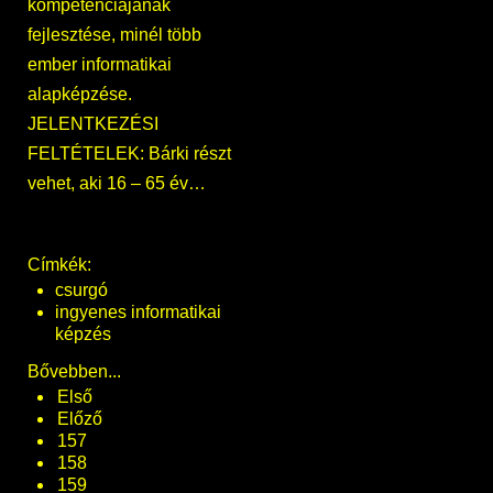
kompetenciájának
fejlesztése, minél több
ember informatikai
alapképzése.
JELENTKEZÉSI
FELTÉTELEK: Bárki részt
vehet, aki 16 – 65 év…
Címkék:
csurgó
ingyenes informatikai
képzés
Bővebben...
Első
Előző
157
158
159