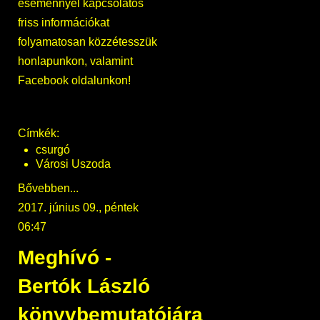
eseménnyel kapcsolatos
friss információkat
folyamatosan közzétesszük
honlapunkon, valamint
Facebook oldalunkon!
Címkék:
csurgó
Városi Uszoda
Bővebben...
2017. június 09., péntek
06:47
Meghívó -
Bertók László
könyvbemutatójára