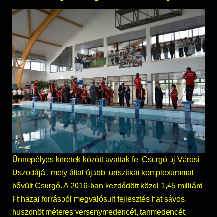
Ünnepélyes keretek között avatták fel Csurgó új Városi
Uszodáját, mely által újabb turisztikai komplexummal
bővült Csurgó. A 2016-ban kezdődött közel 1,45 milliárd
Ft hazai forrásból megvalósult fejlesztés hat sávos,
huszonöt méteres versenymedencét, tanmedencét,