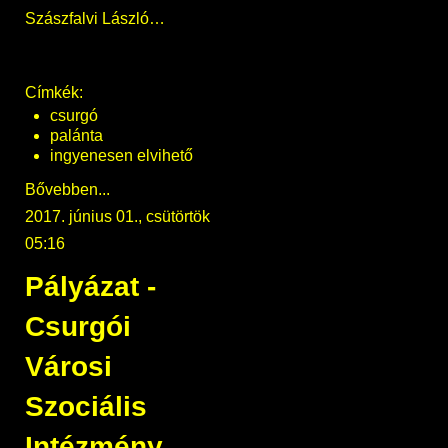
Szászfalvi László…
Címkék:
csurgó
palánta
ingyenesen elvihető
Bővebben...
2017. június 01., csütörtök
05:16
Pályázat -
Csurgói
Városi
Szociális
Intézmény