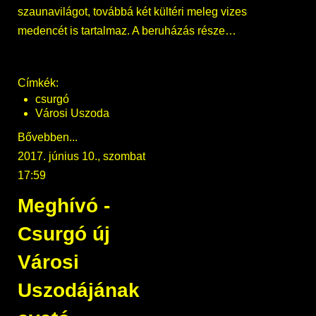
szaunavilágot, továbbá két kültéri meleg vizes
medencét is tartalmaz. A beruházás része…
Címkék:
csurgó
Városi Uszoda
Bővebben...
2017. június 10., szombat
17:59
Meghívó -
Csurgó új
Városi
Uszodájának