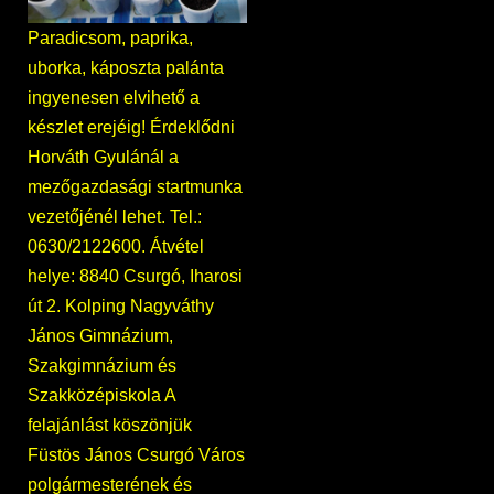
Paradicsom, paprika,
uborka, káposzta palánta
ingyenesen elvihető a
készlet erejéig! Érdeklődni
Horváth Gyulánál a
mezőgazdasági startmunka
vezetőjénél lehet. Tel.:
0630/2122600. Átvétel
helye: 8840 Csurgó, Iharosi
út 2. Kolping Nagyváthy
János Gimnázium,
Szakgimnázium és
Szakközépiskola A
felajánlást köszönjük
Füstös János Csurgó Város
polgármesterének és