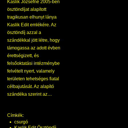
Kaslik Józsefné 2005-ben
ösztöndíjat alapított
tragikusan elhunyt lánya
Kaslik Edit emlékére. Az
ösztöndíj azzal a
szándékkal jött létre, hogy
támogassa az adott évben
érettségizett, és
felsőoktatási intézménybe
felvételt nyert, valamely
területen tehetséges fiatal
célbajutását. Az alapító
szándéka szerint az…
Címkék:
csurgó
Kaslik Edit Ösztöndíj