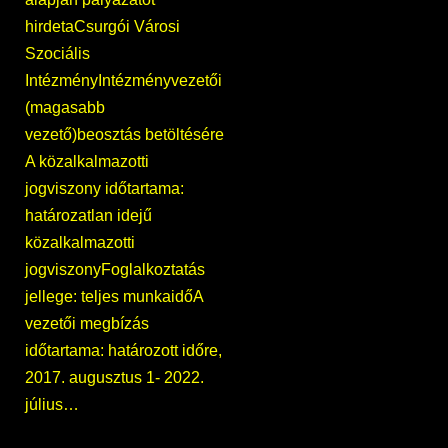
hirdetaCsurgói Városi
Szociális
IntézményIntézményvezetői
(magasabb
vezető)beosztás betöltésére
A közalkalmazotti
jogviszony időtartama:
határozatlan idejű
közalkalmazotti
jogviszonyFoglalkoztatás
jellege: teljes munkaidőA
vezetői megbízás
időtartama: határozott időre,
2017. augusztus 1- 2022.
július…