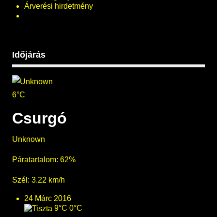
Árverési hirdetmény
Időjárás
6°C
Csurgó
Unknown
Páratartalom: 62%
Szél: 3.22 km/h
24 Márc 2016
9°C
0°C