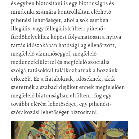
és egyben biztosítani is egy biztonságos és
mindenki számára kontrolláltan elérhető
pihenési lehetőséget, ahol a sok esetben
illegális, vagy féllegális kültéri pihenő-
fürdőhelyekhez képest folyamatosan a nyitva
tartás időszakában hatóságilag ellenőrzött,
megfelelő vízminőséggel, megfelelő
medencefelülettel és megfelelő szociális
szolgáltatásokkal találkozhatnak a hozzánk
érkezők. Ez a fiataloknak, időseknek, akik
szeretnék a szabadidejüket ennek megfelelően
megfelelő biztonságban eltölteni, fog egy
további elérési lehetőséget, egy pihenési-
szórakozási lehetőséget biztosítani.