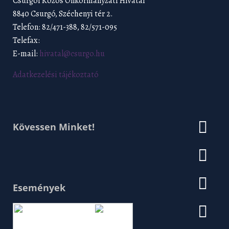
Csurgói Közös Önkormányzati Hivatal
8840 Csurgó, Széchenyi tér 2.
Telefon: 82/471-388, 82/571-095
Telefax:
E-mail:
hivatal@csurgo.hu
Adatkezelési tájékoztató
Kövessen Minket!
Események
Augusztus 2026