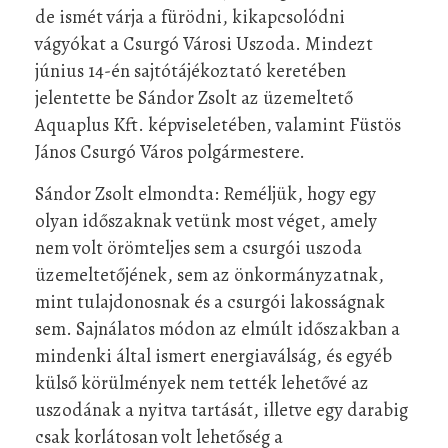
de ismét várja a fürödni, kikapcsolódni
vágyókat a Csurgó Városi Uszoda. Mindezt
június 14-én sajtótájékoztató keretében
jelentette be Sándor Zsolt az üzemeltető
Aquaplus Kft. képviseletében, valamint Füstös
János Csurgó Város polgármestere.
Sándor Zsolt elmondta: Reméljük, hogy egy
olyan időszaknak vetünk most véget, amely
nem volt örömteljes sem a csurgói uszoda
üzemeltetőjének, sem az önkormányzatnak,
mint tulajdonosnak és a csurgói lakosságnak
sem. Sajnálatos módon az elmúlt időszakban a
mindenki által ismert energiaválság, és egyéb
külső körülmények nem tették lehetővé az
uszodának a nyitva tartását, illetve egy darabig
csak korlátosan volt lehetőség a