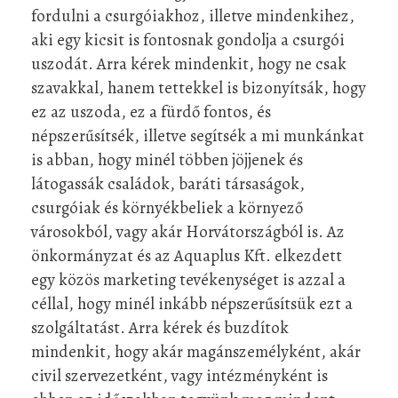
fordulni a csurgóiakhoz, illetve mindenkihez,
aki egy kicsit is fontosnak gondolja a csurgói
uszodát. Arra kérek mindenkit, hogy ne csak
szavakkal, hanem tettekkel is bizonyítsák, hogy
ez az uszoda, ez a fürdő fontos, és
népszerűsítsék, illetve segítsék a mi munkánkat
is abban, hogy minél többen jöjjenek és
látogassák családok, baráti társaságok,
csurgóiak és környékbeliek a környező
városokból, vagy akár Horvátországból is. Az
önkormányzat és az Aquaplus Kft. elkezdett
egy közös marketing tevékenységet is azzal a
céllal, hogy minél inkább népszerűsítsük ezt a
szolgáltatást. Arra kérek és buzdítok
mindenkit, hogy akár magánszemélyként, akár
civil szervezetként, vagy intézményként is