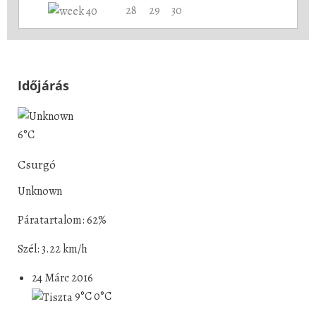
28
29
30
Időjárás
6°C
Csurgó
Unknown
Páratartalom: 62%
Szél: 3.22 km/h
24 Márc 2016
9°C
0°C