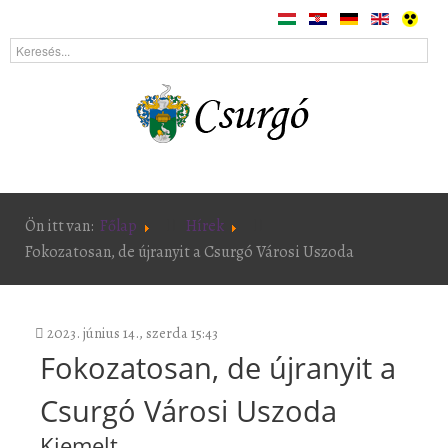
Ön itt van:
Főlap
Hírek
Fokozatosan, de újranyit a Csurgó Városi Uszoda
2023. június 14., szerda 15:43
Fokozatosan, de újranyit a
Csurgó Városi Uszoda
Kiemelt