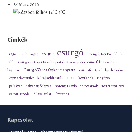
25 Márc 2016
12°C
4°C
Címkék
csurgó
1956
családsegítő
CSNKC
Csurgói Női Kézilabda
Club
Csurgói Sótonyi László Sport és Szabadidőcentrum felújítása és
Csurgó Város Önkormányzata
bővítése
csuszafesztivál
hirdetmény
képviselőtestületi ülés
képviselőtestület
kézilabda
meghívó
pályázat
pályázati felhívás
Sótonyi László Sportcsarnok
Történelmi Park
Városi Uszoda
Állásajánlat
Értesítés
Kapcsolat