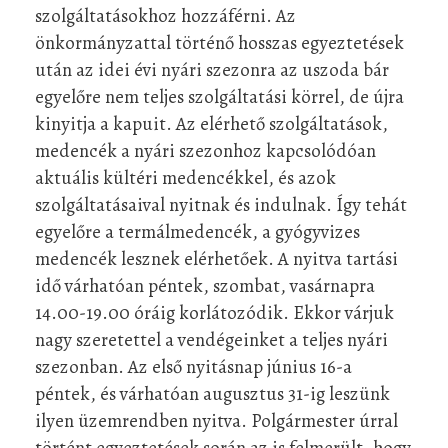
szolgáltatásokhoz hozzáférni. Az
önkormányzattal történő hosszas egyeztetések
után az idei évi nyári szezonra az uszoda bár
egyelőre nem teljes szolgáltatási körrel, de újra
kinyitja a kapuit. Az elérhető szolgáltatások,
medencék a nyári szezonhoz kapcsolódóan
aktuális kültéri medencékkel, és azok
szolgáltatásaival nyitnak és indulnak. Így tehát
egyelőre a termálmedencék, a gyógyvizes
m
edencék lesznek elérhetőek. A nyitva tartási
idő várhatóan péntek, szombat, vasárnapra
14.00-19.00 óráig korlátozódik. Ekkor várjuk
nagy szeretettel a vendégeinket a teljes nyári
szezonban. Az első nyitásnap június 16-a
péntek, és várhatóan augusztus 31-ig leszünk
ilyen üzemrendben nyitva. Polgármester úrral
történt egyeztetések során az is felmerült, hogy