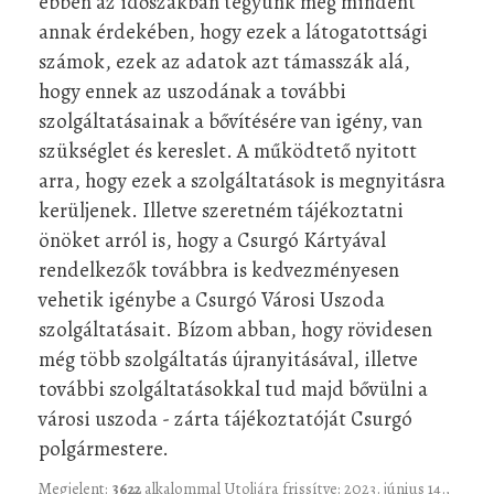
ebben az időszakban tegyünk meg mindent
annak érdekében, hogy ezek a látogatottsági
számok, ezek az adatok azt támasszák alá,
hogy ennek az uszodának a további
szolgáltatásainak a bővítésére van igény, van
szükséglet és kereslet. A működtető nyitott
arra, hogy ezek a szolgáltatások is megnyitásra
kerüljenek. Illetve szeretném tájékoztatni
önöket arról is, hogy a Csurgó Kártyával
rendelkezők továbbra is kedvezményesen
vehetik igénybe a Csurgó Városi Uszoda
szolgáltatásait. Bízom abban, hogy rövidesen
még több szolgáltatás újranyitásával, illetve
további szolgáltatásokkal tud majd bővülni a
városi uszoda - zárta tájékoztatóját Csurgó
polgármestere.
Megjelent:
3622
alkalommal
Utoljára frissítve: 2023. június 14.,