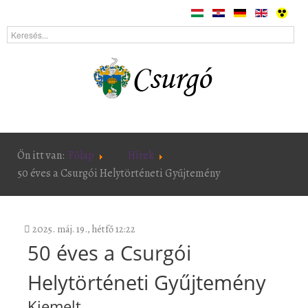
Ön itt van:
Főlap
Hírek
50 éves a Csurgói Helytörténeti Gyűjtemény
2025. máj. 19., hétfő 12:22
50 éves a Csurgói
Helytörténeti Gyűjtemény
Kiemelt