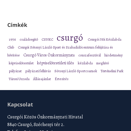
Címkék
csurgó
1956
családsegítő
CSNKC
Csurgói Női Kézilabda
Club
Csurgói Sótonyi László Sport és Szabadidőcentrum felújítása és
Csurgó Város Önkormányzata
bővítése
csuszafesztivál
hirdetmény
képviselőtestületi ülés
képviselőtestület
kézilabda
meghívó
pályázat
pályázati felhívás
Sótonyi László Sportcsarnok
Történelmi Park
Városi Uszoda
Állásajánlat
Értesítés
Kapcsolat
Csurgói Közös Önkormányzati Hivatal
8840 Csurgó, Széchenyi tér 2.