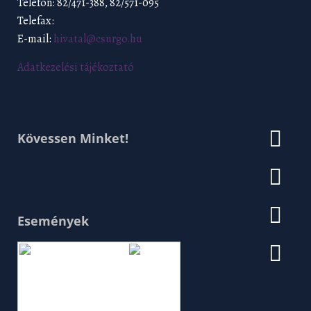
Telefon: 82/471-388, 82/571-095
Telefax:
E-mail:
hivatal@csurgo.hu
Adatkezelési tájékoztató
Kövessen Minket!
Események
Augusztus 2026
H
K
Sz
Cs
P
Szo
V