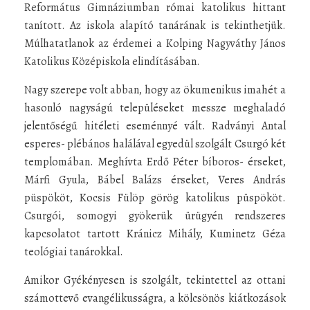
Református Gimnáziumban római katolikus hittant
tanított. Az iskola alapító tanárának is tekinthetjük.
Múlhatatlanok az érdemei a Kolping Nagyváthy János
Katolikus Középiskola elindításában.
Nagy szerepe volt abban, hogy az ökumenikus imahét a
hasonló nagyságú településeket messze meghaladó
jelentőségű hitéleti eseménnyé vált. Radványi Antal
esperes- plébános halálával egyedül szolgált Csurgó két
templomában. Meghívta Erdő Péter bíboros- érseket,
Márfi Gyula, Bábel Balázs érseket, Veres András
püspököt, Kocsis Fülöp görög katolikus püspököt.
Csurgói, somogyi gyökerük ürügyén rendszeres
kapcsolatot tartott Kránicz Mihály, Kuminetz Géza
teológiai tanárokkal.
Amikor Gyékényesen is szolgált, tekintettel az ottani
számottevő evangélikusságra, a kölcsönös kiátkozások