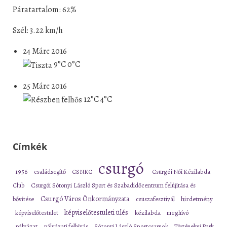
Páratartalom: 62%
Szél: 3.22 km/h
24 Márc 2016
9°C
0°C
25 Márc 2016
12°C
4°C
Címkék
csurgó
1956
családsegítő
CSNKC
Csurgói Női Kézilabda
Club
Csurgói Sótonyi László Sport és Szabadidőcentrum felújítása és
Csurgó Város Önkormányzata
bővítése
csuszafesztivál
hirdetmény
képviselőtestületi ülés
képviselőtestület
kézilabda
meghívó
pályázat
pályázati felhívás
Sótonyi László Sportcsarnok
Történelmi Park