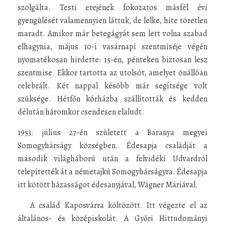
szolgálta. Testi erejének fokozatos másfél évi
gyengülését valamennyien láttuk, de lelke, hite töretlen
maradt. Amikor már betegágyát sem lett volna szabad
elhagynia, május 10-i vasárnapi szentmiséje végén
nyomatékosan hirdette: 15-én, pénteken biztosan lesz
szentmise. Ekkor tartotta az utolsót, amelyet önállóan
celebrált. Két nappal később már segítsége volt
szüksége. Hétfőn kórházba szállították és kedden
délután háromkor csendesen elaludt.
1953. július 27-én született a Baranya megyei
Somogyhárságy községben. Édesapja családját a
második világháború után a felvidéki Udvardról
telepítették át a németajkú Somogyhárságyra. Édesapja
itt kötött házasságot édesanyjával, Wágner Máriával.
A család Kaposvárra költözött. Itt végezte el az
általános- és középiskolát. A Győri Hittudományi