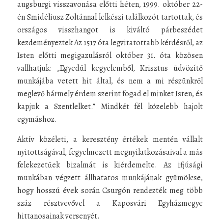
augsburgi visszavonása előtti héten, 1999. október 22-
én Smidéliusz Zoltánnal lelkészi találkozót tartottak, és
országos visszhangot is kiváltó párbeszédet
kezdeményeztek Az 1517 óta legvitatottabb kérdésről, az
Isten előtti megigazulásról október 31. óta közösen
vallhatjuk: „Egyedül kegyelemből, Krisztus üdvözítő
munkájába vetett hit által, és nem a mi részünkről
meglevő bármely érdem szerint fogad el minket Isten, és
kapjuk a Szentlelket.” Mindkét fél közelebb hajolt
egymáshoz.
Aktív közéleti, a keresztény értékek mentén vállalt
nyitottságával, fegyelmezett megnyilatkozásaival a más
felekezetűek bizalmát is kiérdemelte. Az ifjúsági
munkában végzett állhatatos munkájának gyümölcse,
hogy hosszú évek során Csurgón rendezték meg több
száz résztvevővel a Kaposvári Egyházmegye
hittanosainak versenyét.