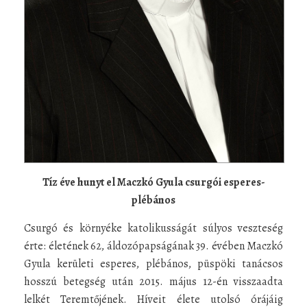
Tíz éve hunyt el Maczkó Gyula csurgói esperes-
plébános
Csurgó és környéke katolikusságát súlyos veszteség
érte: életének 62, áldozópapságának 39. évében Maczkó
Gyula kerületi esperes, plébános, püspöki tanácsos
hosszú betegség után 2015. május 12-én visszaadta
lelkét Teremtőjének. Híveit élete utolsó órájáig