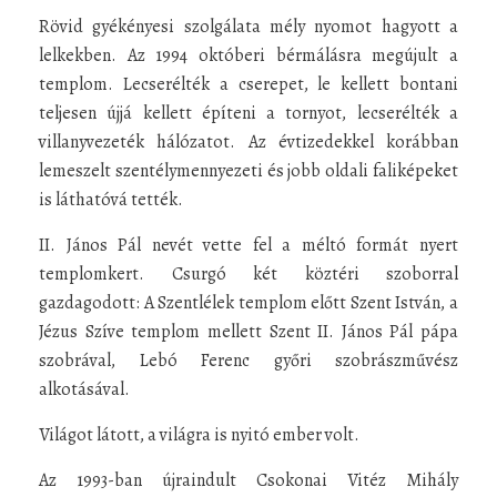
Rövid gyékényesi szolgálata mély nyomot hagyott a
lelkekben. Az 1994 októberi bérmálásra megújult a
templom. Lecserélték a cserepet, le kellett bontani
teljesen újjá kellett építeni a tornyot, lecserélték a
villanyvezeték hálózatot. Az évtizedekkel korábban
lemeszelt szentélymennyezeti és jobb oldali faliképeket
is láthatóvá tették.
II. János Pál nevét vette fel a méltó formát nyert
templomkert. Csurgó két köztéri szoborral
gazdagodott: A Szentlélek templom előtt Szent István, a
Jézus Szíve templom mellett Szent II. János Pál pápa
szobrával, Lebó Ferenc győri szobrászművész
alkotásával.
Világot látott, a világra is nyitó ember volt.
Az 1993-ban újraindult Csokonai Vitéz Mihály