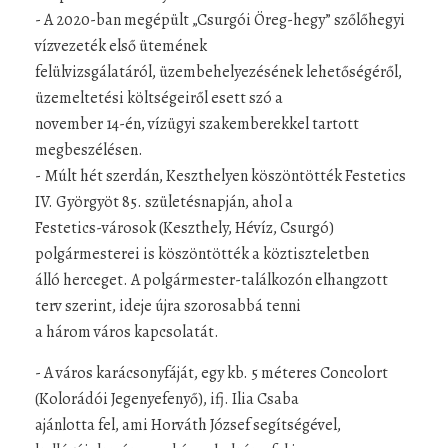
- A 2020-ban megépült „Csurgói Öreg-hegy” szőlőhegyi
vízvezeték első ütemének
felülvizsgálatáról, üzembehelyezésének lehetőségéről,
üzemeltetési költségeiről esett szó a
november 14-én, vízügyi szakemberekkel tartott
megbeszélésen.
- Múlt hét szerdán, Keszthelyen köszöntötték Festetics
IV. Györgyöt 85. születésnapján, ahol a
Festetics-városok (Keszthely, Hévíz, Csurgó)
polgármesterei is köszöntötték a köztiszteletben
álló herceget. A polgármester-találkozón elhangzott
terv szerint, ideje újra szorosabbá tenni
a három város kapcsolatát.
- A város karácsonyfáját, egy kb. 5 méteres Concolort
(Kolorádói Jegenyefenyő), ifj. Ilia Csaba
ajánlotta fel, ami Horváth József segítségével,