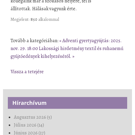
kollégáink már a szokásos helyére, fel is
állítottak. Hálásak vagyunk érte.
Megjelent:
850
alkalommal
Tovább a kategóriában:
« Adventi gyertyagyújtás: 2025.
nov. 29. 18:00
Lakossági hirdetmény textil és ruhanemű
gyűjtőedények kihelyezéséről. »
Vissza a tetejére
Hírarchívum
Augusztus 2026 (5)
Július 2026 (14)
Június 2026 (17)