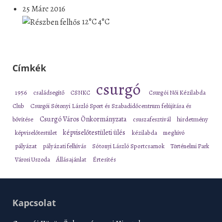
25 Márc 2016
12°C
4°C
Címkék
csurgó
1956
családsegítő
CSNKC
Csurgói Női Kézilabda
Club
Csurgói Sótonyi László Sport és Szabadidőcentrum felújítása és
Csurgó Város Önkormányzata
bővítése
csuszafesztivál
hirdetmény
képviselőtestületi ülés
képviselőtestület
kézilabda
meghívó
pályázat
pályázati felhívás
Sótonyi László Sportcsarnok
Történelmi Park
Városi Uszoda
Állásajánlat
Értesítés
Kapcsolat