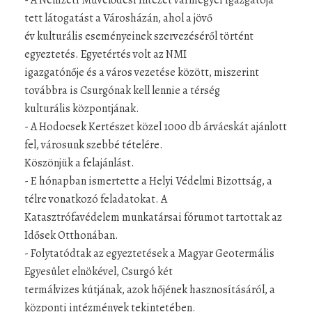
- A Nemzeti Művelődési Intézet vármegyei igazgatója
tett látogatást a Városházán, ahol a jövő
év kulturális eseményeinek szervezéséről történt
egyeztetés. Egyetértés volt az NMI
igazgatónője és a város vezetése között, miszerint
továbbra is Csurgónak kell lennie a térség
kulturális központjának.
- A Hodocsek Kertészet közel 1000 db árvácskát ajánlott
fel, városunk szebbé tételére.
Köszönjük a felajánlást.
- E hónapban ismertette a Helyi Védelmi Bizottság, a
télre vonatkozó feladatokat. A
Katasztrófavédelem munkatársai fórumot tartottak az
Idősek Otthonában.
- Folytatódtak az egyeztetések a Magyar Geotermális
Egyesület elnökével, Csurgó két
termálvizes kútjának, azok hőjének hasznosításáról, a
központi intézmények tekintetében.