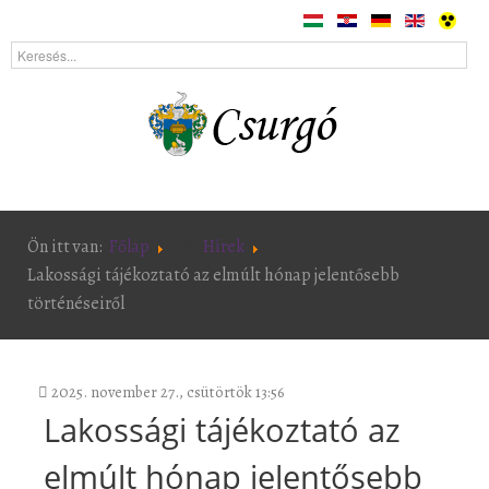
Ön itt van:
Főlap
Hírek
Lakossági tájékoztató az elmúlt hónap jelentősebb
történéseiről
2025. november 27., csütörtök 13:56
Lakossági tájékoztató az
elmúlt hónap jelentősebb