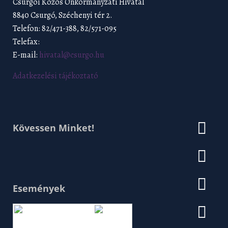
Csurgói Közös Önkormányzati Hivatal
8840 Csurgó, Széchenyi tér 2.
Telefon: 82/471-388, 82/571-095
Telefax:
E-mail:
hivatal@csurgo.hu
Adatkezelési tájékoztató
Kövessen Minket!
Események
Augusztus 2026