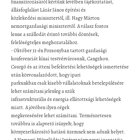
finanszírozásáról kértünk levélben tájékoztatást,
állásfoglalást Lázár János építési és
közlekedési minisztertől, ill. Nagy Márton
nemzetgazdasági minisztertől. A válasz fontos
lenne a szállodát érintő további döntések,
felelőségteljes meghozatalához.
- Október 31-én Pozsonyban tartott gazdasági
konferenciát kínai testvérvárosunk, Cangzhou.
Csurgó és az itteni befektetési lehetőségek ismertetése
után körvonalazódott, hogy ipari
parkunkban csak kisebb vállalatoknak betelepülésére
lehet számítani jelenleg a szűk
infrastrukturális és energia ellátottsági lehetőségek
miatt. A jövőben ilyen cégek
megkeresésére lehet számítani. Természetesen
továbbra is alapvető irányelv, hogy
környezetkárosító hatású üzemnek nem adunk helyet.