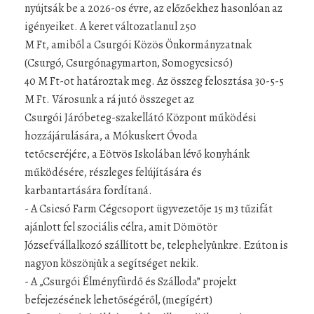
nyújtsák be a 2026-os évre, az előzőekhez hasonlóan az
igényeiket. A keret változatlanul 250
M Ft, amiből a Csurgói Közös Önkormányzatnak
(Csurgó, Csurgónagymarton, Somogycsicsó)
40 M Ft-ot határoztak meg. Az összeg felosztása 30-5-5
M Ft. Városunk a rá jutó összeget az
Csurgói Járóbeteg-szakellátó Központ működési
hozzájárulására, a Mókuskert Óvoda
tetőcseréjére, a Eötvös Iskolában lévő konyhánk
működésére, részleges felújítására és
karbantartására fordítaná.
- A Csicsó Farm Cégcsoport ügyvezetője 15 m3 tűzifát
ajánlott fel szociális célra, amit Dömötör
József vállalkozó szállított be, telephelyünkre. Ezúton is
nagyon köszönjük a segítséget nekik.
- A „Csurgói Élményfürdő és Szálloda” projekt
befejezésének lehetőségéről, (megígért)