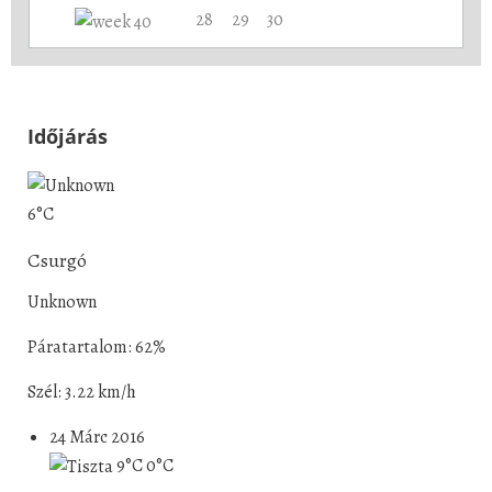
28
29
30
Időjárás
6°C
Csurgó
Unknown
Páratartalom: 62%
Szél: 3.22 km/h
24 Márc 2016
9°C
0°C