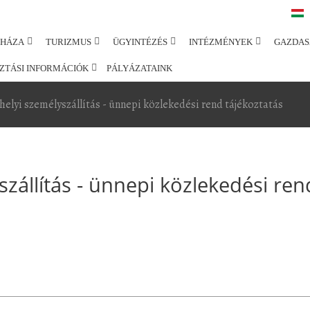
SHÁZA
TURIZMUS
ÜGYINTÉZÉS
INTÉZMÉNYEK
GAZDAS
ZTÁSI INFORMÁCIÓK
PÁLYÁZATAINK
helyi személyszállítás - ünnepi közlekedési rend tájékoztatás
zállítás - ünnepi közlekedési ren