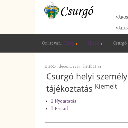
VÁRO
VÁLAS
Ön itt van:
Főlap
Hírek
Csurgó 
2025. december 15., hétfő 12:34
Csurgó helyi személys
Kiemelt
tájékoztatás
Nyomtatás
E-mail