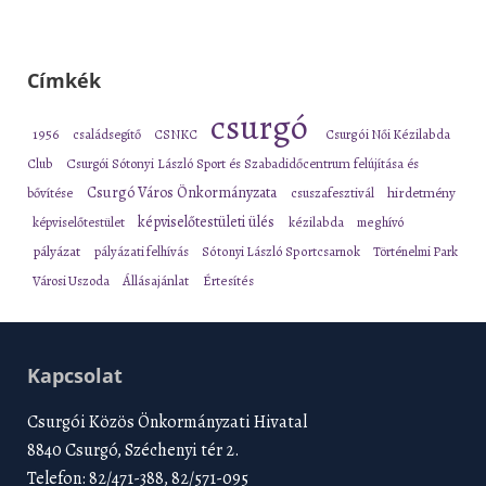
Címkék
csurgó
1956
családsegítő
CSNKC
Csurgói Női Kézilabda
Club
Csurgói Sótonyi László Sport és Szabadidőcentrum felújítása és
Csurgó Város Önkormányzata
bővítése
csuszafesztivál
hirdetmény
képviselőtestületi ülés
képviselőtestület
kézilabda
meghívó
pályázat
pályázati felhívás
Sótonyi László Sportcsarnok
Történelmi Park
Városi Uszoda
Állásajánlat
Értesítés
Kapcsolat
Csurgói Közös Önkormányzati Hivatal
8840 Csurgó, Széchenyi tér 2.
Telefon: 82/471-388, 82/571-095