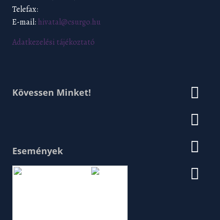
Telefax:
E-mail:
hivatal@csurgo.hu
Adatkezelési tájékoztató
Kövessen Minket!
Események
Augusztus 2026
H
K
Sz
Cs
P
Szo
V