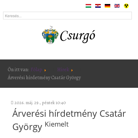
Ön itt van:
Főlap
Hírek
Árverési hírdetmény Csatár György
2026. máj. 29., péntek 10:40
Árverési hírdetmény Csatár
Kiemelt
György