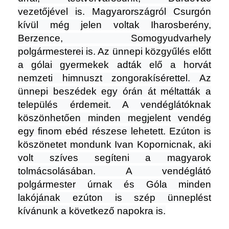
vezetőjével is. Magyarországról Csurgón
kívül még jelen voltak Iharosberény,
Berzence, Somogyudvarhely
polgármesterei is. Az ünnepi közgyűlés előtt
a gólai gyermekek adták elő a horvát
nemzeti himnuszt zongorakísérettel. Az
ünnepi beszédek egy órán át méltatták a
település érdemeit. A vendéglátóknak
köszönhetően minden megjelent vendég
egy finom ebéd részese lehetett. Ezúton is
köszönetet mondunk Ivan Kopornicnak, aki
volt szíves segíteni a magyarok
tolmácsolásában. A vendéglátó
polgármester úrnak és Góla minden
lakójának ezúton is szép ünneplést
kívánunk a következő napokra is.