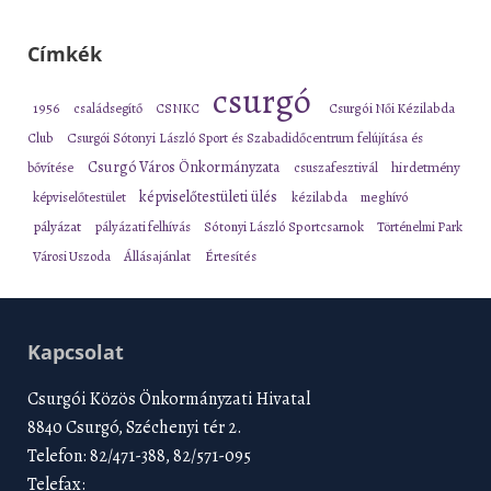
Címkék
csurgó
1956
családsegítő
CSNKC
Csurgói Női Kézilabda
Club
Csurgói Sótonyi László Sport és Szabadidőcentrum felújítása és
Csurgó Város Önkormányzata
bővítése
csuszafesztivál
hirdetmény
képviselőtestületi ülés
képviselőtestület
kézilabda
meghívó
pályázat
pályázati felhívás
Sótonyi László Sportcsarnok
Történelmi Park
Városi Uszoda
Állásajánlat
Értesítés
Kapcsolat
Csurgói Közös Önkormányzati Hivatal
8840 Csurgó, Széchenyi tér 2.
Telefon: 82/471-388, 82/571-095
Telefax: