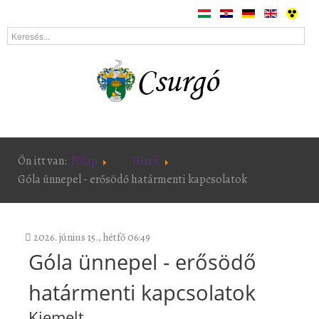
Ön itt van:
Főlap
Hírek
Góla ünnepel - erősödő határmenti kapcsolatok
2026. június 15., hétfő 06:49
Góla ünnepel - erősödő
határmenti kapcsolatok
Kiemelt