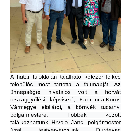
A határ túloldalán található kétezer lelkes
település most tartotta a falunapját. Az
ünnepségre hivatalos volt a horvát
országgyűlési képviselő, Kapronca-Körös
Vármegye elöljárói, a környék tucatnyi
polgármestere. Többek között
találkozhattunk Hrvoje Janci polgármester
úrral, testvérvárosunk, Durdevac