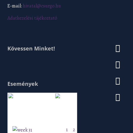
E-mail:
hivatal@csurgo.hu
Adatkezelési tájékoztató
Kövessen Minket!
Események
Augusztus 2026
H
K
Sz
Cs
P
Szo
V
1
2