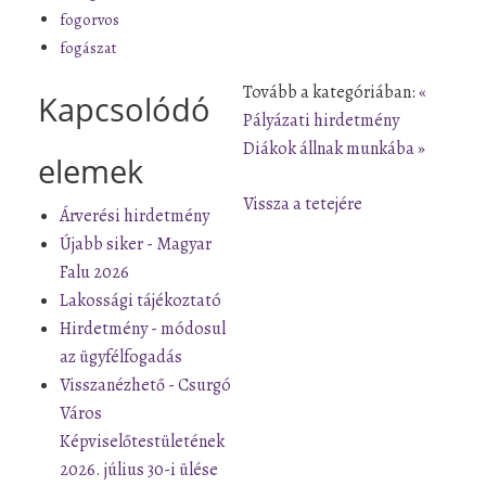
fogorvos
fogászat
Tovább a kategóriában:
«
Kapcsolódó
Pályázati hirdetmény
Diákok állnak munkába »
elemek
Vissza a tetejére
Árverési hirdetmény
Újabb siker - Magyar
Falu 2026
Lakossági tájékoztató
Hirdetmény - módosul
az ügyfélfogadás
Visszanézhető - Csurgó
Város
Képviselőtestületének
2026. július 30-i ülése