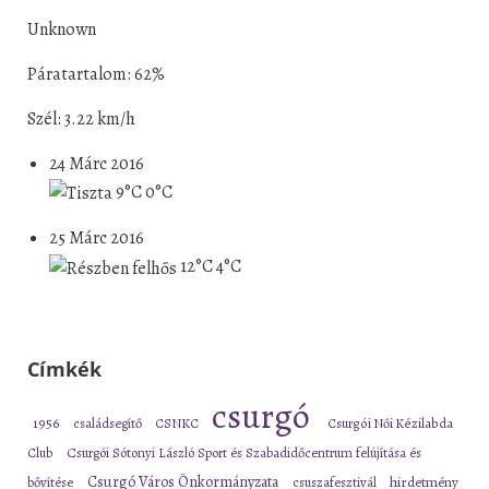
Unknown
Páratartalom: 62%
Szél: 3.22 km/h
24 Márc 2016
9°C
0°C
25 Márc 2016
12°C
4°C
Címkék
csurgó
1956
családsegítő
CSNKC
Csurgói Női Kézilabda
Club
Csurgói Sótonyi László Sport és Szabadidőcentrum felújítása és
Csurgó Város Önkormányzata
bővítése
csuszafesztivál
hirdetmény