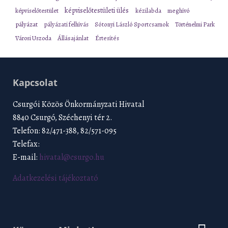
képviselőtestületi ülés
képviselőtestület
kézilabda
meghívó
pályázat
pályázati felhívás
Sótonyi László Sportcsarnok
Történelmi Park
Városi Uszoda
Állásajánlat
Értesítés
Kapcsolat
Csurgói Közös Önkormányzati Hivatal
8840 Csurgó, Széchenyi tér 2.
Telefon: 82/471-388, 82/571-095
Telefax:
E-mail:
hivatal@csurgo.hu
Adatkezelési tájékoztató