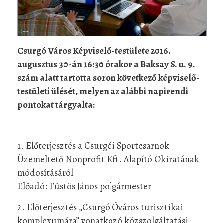
Csurgó Város Képviselő-testülete 2016.
augusztus 30-án 16:30 órakor a Baksay S. u. 9.
szám alatt tartotta soron következő képviselő-
testületi ülését, melyen az alábbi napirendi
pontokat tárgyalta:
1. Előterjesztés a Csurgói Sportcsarnok
Üzemeltető Nonprofit Kft. Alapító Okiratának
módosításáról
Előadó: Füstös János polgármester
2. Előterjesztés „Csurgó Óváros turisztikai
komplexumára” vonatkozó közszolgáltatási