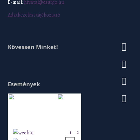
E-mail:
hivatal@csurgo.hu
Adatkezelési tájékoztató
Kövessen Minket!
Események
Augusztus 2026
H
K
Sz
Cs
P
Szo
V
1
2