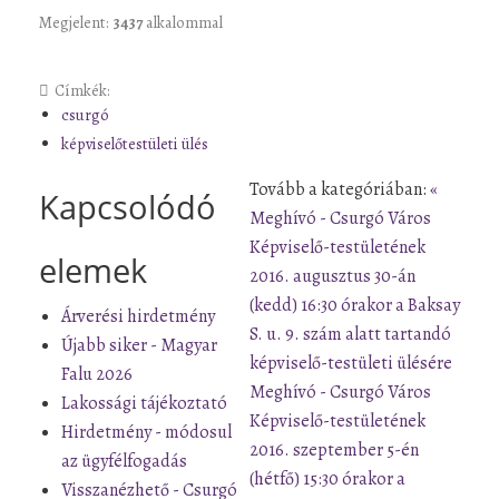
Megjelent:
3437
alkalommal
Címkék:
csurgó
képviselőtestületi ülés
Tovább a kategóriában:
«
Kapcsolódó
Meghívó - Csurgó Város
Képviselő-testületének
elemek
2016. augusztus 30-án
(kedd) 16:30 órakor a Baksay
Árverési hirdetmény
S. u. 9. szám alatt tartandó
Újabb siker - Magyar
képviselő-testületi ülésére
Falu 2026
Meghívó - Csurgó Város
Lakossági tájékoztató
Képviselő-testületének
Hirdetmény - módosul
2016. szeptember 5-én
az ügyfélfogadás
(hétfő) 15:30 órakor a
Visszanézhető - Csurgó