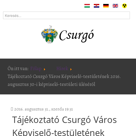
Ön itt van:
Főlap
Hírek
Tájékoztató Csurgó Város Képviselő-testületének 2016.
augusztus 30-i képviselő-testületi üléséről
2016. augusztus 31., szerda 19:31
Tájékoztató Csurgó Város
Képviselő-testületének