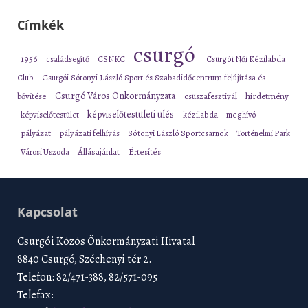
Címkék
csurgó
1956
családsegítő
CSNKC
Csurgói Női Kézilabda
Club
Csurgói Sótonyi László Sport és Szabadidőcentrum felújítása és
Csurgó Város Önkormányzata
bővítése
csuszafesztivál
hirdetmény
képviselőtestületi ülés
képviselőtestület
kézilabda
meghívó
pályázat
pályázati felhívás
Sótonyi László Sportcsarnok
Történelmi Park
Városi Uszoda
Állásajánlat
Értesítés
Kapcsolat
Csurgói Közös Önkormányzati Hivatal
8840 Csurgó, Széchenyi tér 2.
Telefon: 82/471-388, 82/571-095
Telefax: