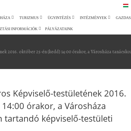
SHÁZA
TURIZMUS
ÜGYINTÉZÉS
INTÉZMÉNYEK
GAZDAS
ZTÁSI INFORMÁCIÓK
PÁLYÁZATAINK
ek 2016. október 25-én (kedd) 14:00 órakor, a Városháza tanácsko
os Képviselő-testületének 2016.
 14:00 órakor, a Városháza
tartandó képviselő-testületi