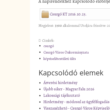
A napirendekhez kapcsolódó előterjes
Csurgó KT 2016.10.25.
Megjelent:
3700
alkalommal
Utoljára frissítve: 2
Címkék:
csurgó
Csurgó Város Önkormányzata
képviselőtestületi ülés
Kapcsolódó elemek
Árverési hirdetmény
Újabb siker - Magyar Falu 2026
Lakossági tájékoztató
Hirdetmény - módosul az ügyfélfogadás
Visszanézhető - Csurgó Város Képviselő