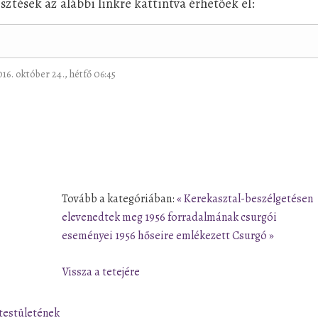
ztések az alábbi linkre kattintva érhetőek el:
016. október 24., hétfő 06:45
Tovább a kategóriában:
« Kerekasztal-beszélgetésen
elevenedtek meg 1956 forradalmának csurgói
eseményei
1956 hőseire emlékezett Csurgó »
Vissza a tetejére
testületének