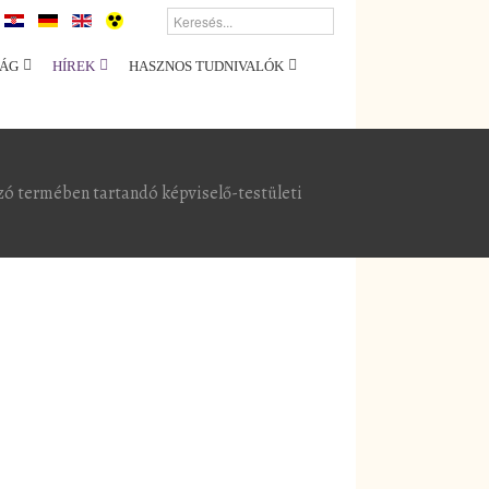
ÁG
HÍREK
HASZNOS TUDNIVALÓK
zó termében tartandó képviselő-testületi