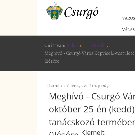
VÁRO
VÁLAS
Ön itt van:
Főlap
Hírek
Meghívó - Csurgó Város Képviselő-testületén
ülésére
2016. október 23., vasárnap 06:31
Meghívó - Csurgó Vár
október 25-én (kedd)
tanácskozó termében 
Kiemelt
ülésére