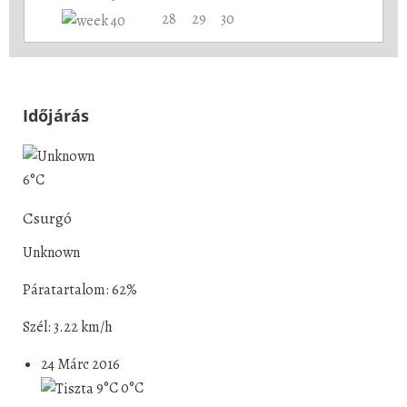
28
29
30
Időjárás
6°C
Csurgó
Unknown
Páratartalom: 62%
Szél: 3.22 km/h
24 Márc 2016
9°C
0°C