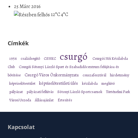
25 Márc 2016
12°C
4°C
Címkék
csurgó
1956
családsegítő
CSNKC
Csurgói Női Kézilabda
Club
Csurgói Sótonyi László Sport és Szabadidőcentrum felújítása és
Csurgó Város Önkormányzata
bővítése
csuszafesztivál
hirdetmény
képviselőtestületi ülés
képviselőtestület
kézilabda
meghívó
pályázat
pályázati felhívás
Sótonyi László Sportcsarnok
Történelmi Park
Városi Uszoda
Állásajánlat
Értesítés
Kapcsolat