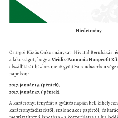
Hirdetmény
Csurgói Közös Önkormányzati Hivatal Beruházási és
a lakosságot, hogy a
Viridis-Pannonia Nonprofit Kft
elszállítását házhoz menő gyűjtési rendszerben végzi,
napokon:
2017. január 13. (péntek),
2017. január 27. ( péntek).
A karácsonyi fenyőfát a gyűjtés napján kell kihelyezni
karácsonyfadíszektől, szaloncukor papírtól, és karác
megtisztított állapotban - a közterületre ( a hulladé