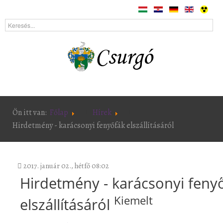
Ön itt van:
Főlap
Hírek
Hirdetmény - karácsonyi fenyőfák elszállításáról
2017. január 02., hétfő 08:02
Hirdetmény - karácsonyi feny
Kiemelt
elszállításáról