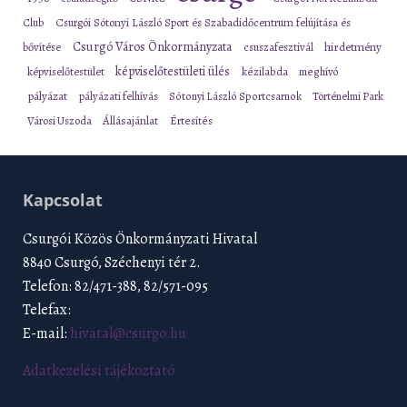
Club
Csurgói Sótonyi László Sport és Szabadidőcentrum felújítása és
Csurgó Város Önkormányzata
bővítése
csuszafesztivál
hirdetmény
képviselőtestületi ülés
képviselőtestület
kézilabda
meghívó
pályázat
pályázati felhívás
Sótonyi László Sportcsarnok
Történelmi Park
Városi Uszoda
Állásajánlat
Értesítés
Kapcsolat
Csurgói Közös Önkormányzati Hivatal
8840 Csurgó, Széchenyi tér 2.
Telefon: 82/471-388, 82/571-095
Telefax:
E-mail:
hivatal@csurgo.hu
Adatkezelési tájékoztató