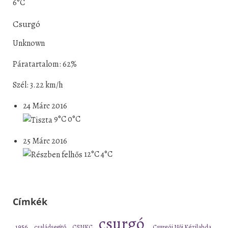
6°C
Csurgó
Unknown
Páratartalom: 62%
Szél: 3.22 km/h
24 Márc 2016
9°C
0°C
25 Márc 2016
12°C
4°C
Címkék
csurgó
1956
családsegítő
CSNKC
Csurgói Női Kézilabda