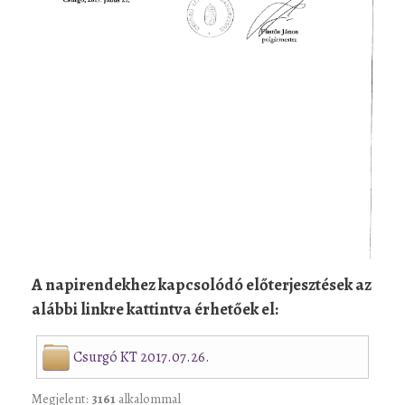
A napirendekhez kapcsolódó előterjesztések az
alábbi linkre kattintva érhetőek el:
Csurgó KT 2017.07.26.
Megjelent:
3161
alkalommal