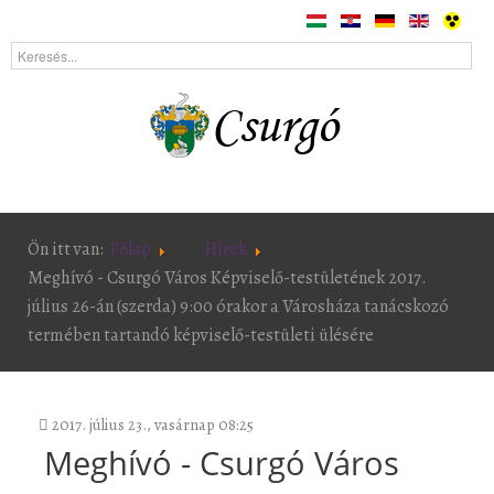
Ön itt van:
Főlap
Hírek
Meghívó - Csurgó Város Képviselő-testületének 2017.
július 26-án (szerda) 9:00 órakor a Városháza tanácskozó
termében tartandó képviselő-testületi ülésére
2017. július 23., vasárnap 08:25
Meghívó - Csurgó Város