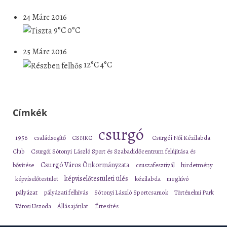
24 Márc 2016
9°C
0°C
25 Márc 2016
12°C
4°C
Címkék
csurgó
1956
családsegítő
CSNKC
Csurgói Női Kézilabda
Club
Csurgói Sótonyi László Sport és Szabadidőcentrum felújítása és
Csurgó Város Önkormányzata
bővítése
csuszafesztivál
hirdetmény
képviselőtestületi ülés
képviselőtestület
kézilabda
meghívó
pályázat
pályázati felhívás
Sótonyi László Sportcsarnok
Történelmi Park
Városi Uszoda
Állásajánlat
Értesítés