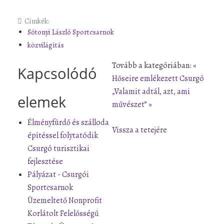
Címkék:
Sótonyi László Sportcsarnok
közvilágítás
Tovább a kategóriában:
«
Kapcsolódó
Hőseire emlékezett Csurgó
„Valamit adtál, azt, ami
elemek
művészet” »
Élményfürdő és szálloda
Vissza a tetejére
építéssel folytatódik
Csurgó turisztikai
fejlesztése
Pályázat - Csurgói
Sportcsarnok
Üzemeltető Nonprofit
Korlátolt Felelősségű