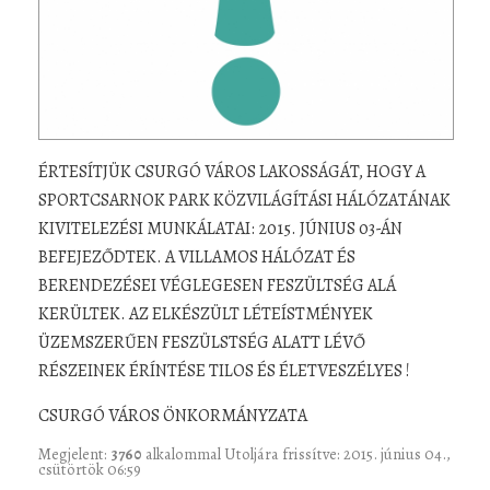
ÉRTESÍTJÜK CSURGÓ VÁROS LAKOSSÁGÁT, HOGY A
SPORTCSARNOK PARK KÖZVILÁGÍTÁSI HÁLÓZATÁNAK
KIVITELEZÉSI MUNKÁLATAI: 2015. JÚNIUS 03-ÁN
BEFEJEZŐDTEK. A VILLAMOS HÁLÓZAT ÉS
BERENDEZÉSEI VÉGLEGESEN FESZÜLTSÉG ALÁ
KERÜLTEK. AZ ELKÉSZÜLT LÉTEÍSTMÉNYEK
ÜZEMSZERŰEN FESZÜLSTSÉG ALATT LÉVŐ
RÉSZEINEK ÉRÍNTÉSE TILOS ÉS ÉLETVESZÉLYES !
CSURGÓ VÁROS ÖNKORMÁNYZATA
Megjelent:
3760
alkalommal
Utoljára frissítve: 2015. június 04.,
csütörtök 06:59