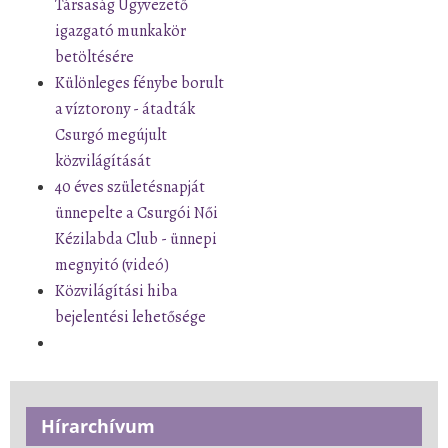
Társaság Ügyvezető
igazgató munkakör
betöltésére
Különleges fénybe borult
a víztorony - átadták
Csurgó megújult
közvilágítását
40 éves születésnapját
ünnepelte a Csurgói Női
Kézilabda Club - ünnepi
megnyitó (videó)
Közvilágítási hiba
bejelentési lehetősége
Hírarchívum