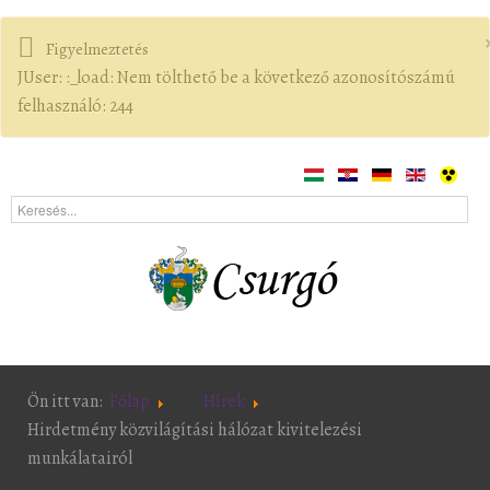
Figyelmeztetés
JUser: :_load: Nem tölthető be a következő azonosítószámú
felhasználó: 244
Ön itt van:
Főlap
Hírek
Hirdetmény közvilágítási hálózat kivitelezési
munkálatairól