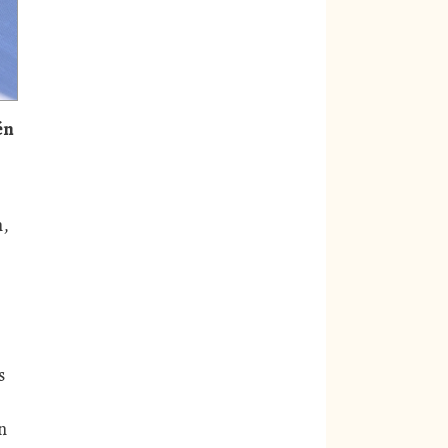
én
n,
s
n