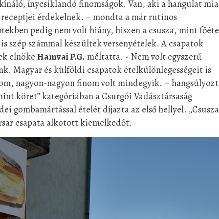
t kínáló, ínycsiklandó finomságok. Van, aki a hangulat mia
k receptjei érdekelnek. – mondta a már rutinos
tekben pedig nem volt hiány, hiszen a csusza, mint főéte
 is szép számmal készültek versenyételek. A csapatok
nek elnöke
Hamvai P.G.
méltatta. - Nem volt egyszerű
k. Magyar és külföldi csapatok ételkülönlegességeit is
om, nagyon-nagyon finom volt mindegyik. – hangsúlyozt
 mint köret” kategóriában a Csurgói Vadásztársaság
dei gombamártással ételét díjazta az első hellyel. „Csusza
rsar csapata alkotott kiemelkedőt.