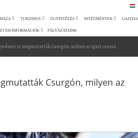
SHÁZA
TURIZMUS
ÜGYINTÉZÉS
INTÉZMÉNYEK
GAZDAS
ZTÁSI INFORMÁCIÓK
PÁLYÁZATAINK
yedszer is megmutatták Csurgón, milyen az igazi csusza
egmutatták Csurgón, milyen az