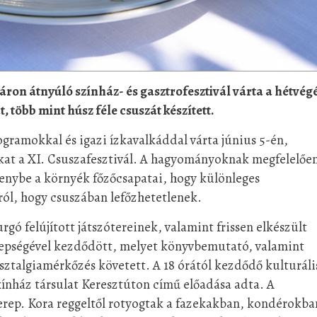
áron átnyúló színház- és gasztrofesztivál várta a hétvég
 több mint húsz féle csuszát készített.
ogramokkal és igazi ízkavalkáddal várta június 5-én,
kat a XI. Csuszafesztivál. A hagyományoknak megfelelőe
senybe a környék főzőcsapatai, hogy különleges
ról, hogy csuszában lefőzhetetlenek.
gó felújított játszótereinek, valamint frissen elkészült
epségével kezdődött, melyet könyvbemutató, valamint
sztalgiamérkőzés követett. A 18 órától kezdődő kulturáli
ínház társulat Keresztúton című előadása adta. A
zerep. Kora reggeltől rotyogtak a fazekakban, kondérokba