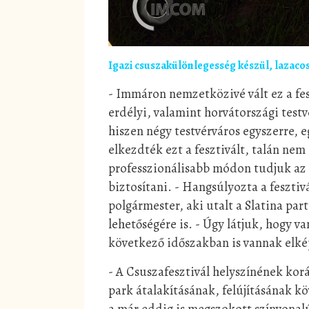
Igazi csuszakülönlegesség készül, lazac
- Immáron nemzetközivé vált ez a fes
erdélyi, valamint horvátországi testv
hiszen négy testvérváros egyszerre, 
elkezdték ezt a fesztivált, talán nem 
professzionálisabb módon tudjuk az 
biztosítani. - Hangsúlyozta a feszti
polgármester, aki utalt a Slatina pa
lehetőségére is. - Úgy látjuk, hogy 
következő időszakban is vannak elkép
- A Csuszafesztivál helyszínének kor
park átalakításának, felújításának k
a már eddig is megszokott színvonal