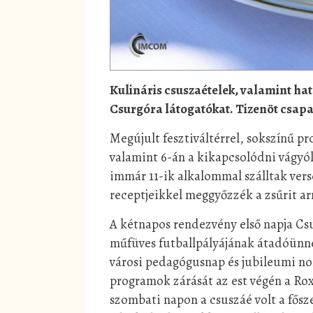
Kulináris csuszaételek, valamint hat
Csurgóra látogatókat. Tizenöt csapat,
Megújult fesztiváltérrel, sokszínű pr
valamint 6-án a kikapcsolódni vágyó
immár 11-ik alkalommal szálltak ver
receptjeikkel meggyőzzék a zsűrit ar
A kétnapos rendezvény első napja Csur
műfüves futballpályájának átadóünn
városi pedagógusnap és jubileumi no
programok zárását az est végén a Rox
szombati napon a csuszáé volt a fős