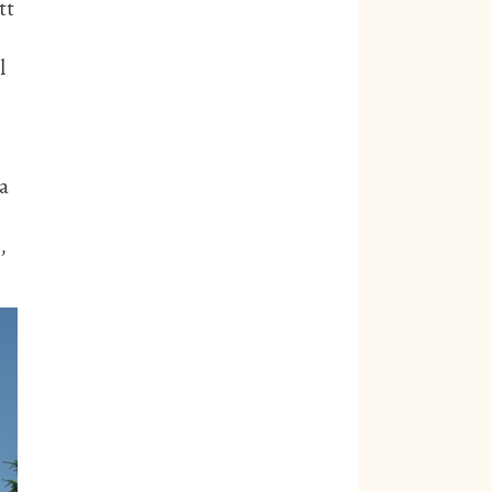
tt
l
a
,