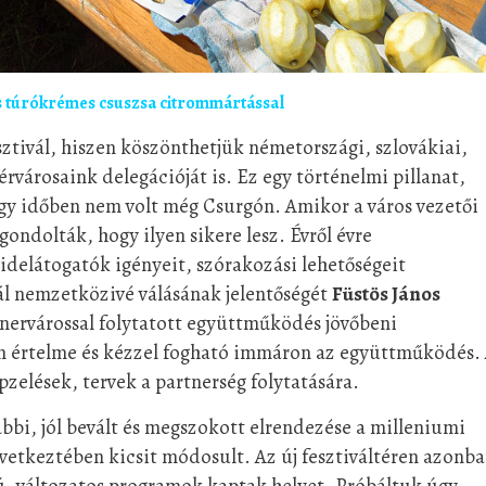
os túrókrémes csuszsa citrommártással
ztivál, hiszen köszönthetjük németországi, szlovákiai,
érvárosaink delegációját is. Ez egy történelmi pillanat,
egy időben nem volt még Csurgón. Amikor a város vezetői
gondolták, hogy ilyen sikere lesz. Évről évre
idelátogatók igényeit, szórakozási lehetőségeit
vál nemzetközivé válásának jelentőségét
Füstös János
rtnervárossal folytatott együttműködés jövőbeni
van értelme és kézzel fogható immáron az együttműködés.
zelések, tervek a partnerség folytatására.
ábbi, jól bevált és megszokott elrendezése a milleniumi
övetkeztében kicsit módosult. Az új fesztiváltéren azonb
ú, változatos programok kaptak helyet. Próbáltuk úgy