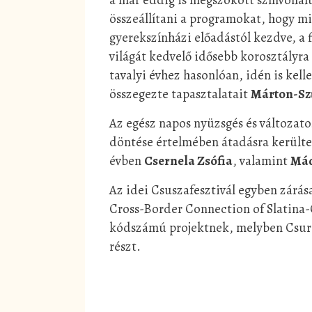
összeállítani a programokat, hogy m
gyerekszínházi előadástól kezdve, a 
világát kedvelő idősebb korosztályra 
tavalyi évhez hasonlóan, idén is kelle
összegezte tapasztalatait
Márton-Szű
Az egész napos nyüzsgés és változat
döntése értelmében átadásra kerültek
évben
Csernela Zsófia
, valamint
Mád
Az idei Csuszafesztivál egyben zárása
Cross-Border Connection of Slatina
kódszámú projektnek, melyben Csur
részt.