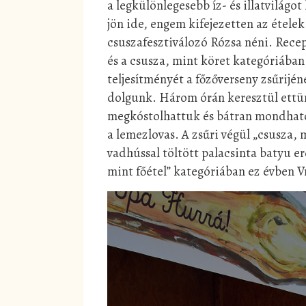
a legkülönlegesebb íz- és illatvilágo
jön ide, engem kifejezetten az étele
csuszafesztiválozó Rózsa néni. Recep
és a csusza, mint köret kategóriában
teljesítményét a főzőverseny zsűrijé
dolgunk. Három órán keresztül ettün
megkóstolhattuk és bátran mondhat
a lemezlovas. A zsűri végül „csusza,
vadhússal töltött palacsinta batyu er
mint főétel” kategóriában ez évben V