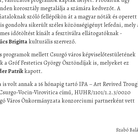
inden korosztály megtalálja a számára kedvezőt. A
fiataloknak szóló fellépőkön át a magyar nóták és operett
is gondolva sikerült széles közönségigényt lefedni, mely 
mes időtöltést kínált a fesztiválra ellátogatóknak -
cs Brigitta
kulturális szervező.
os programok mellett Csurgó város képviselőtestületének
 a Gróf Festetics György Ösztöndíjak is, melyeket ez
er Patrik
kapott.
 is volt annak a 16 hónapig tartó IPA – Art Revived Trou
-Csurgo-Vocin-Virovitica című, HUHR/1101/1.2.3/0020
gó Város Önkormányzata konzorciumi partnerként vett
Szabó Bal