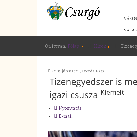
VÁRO
VÁLAS
Ön itt van:
Főlap
Hírek
Tizeneg
2015. június 10., szerda 10:12
Tizenegyedszer is m
Kiemelt
igazi csusza
Nyomtatás
E-mail