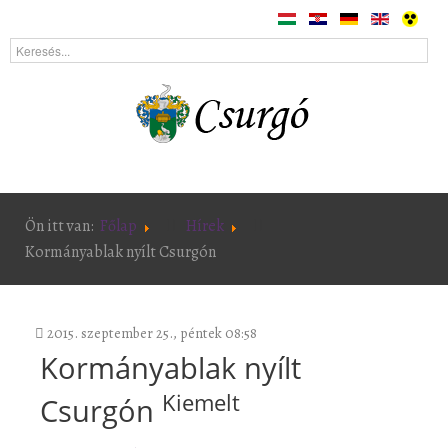
Ön itt van:
Főlap
Hírek
Kormányablak nyílt Csurgón
2015. szeptember 25., péntek 08:58
Kormányablak nyílt
Kiemelt
Csurgón