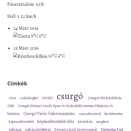
Páratartalom: 62%
Szél: 3.22 km/h
24 Márc 2016
9°C
0°C
25 Márc 2016
12°C
4°C
Címkék
csurgó
1956
családsegítő
CSNKC
Csurgói Női Kézilabda
Club
Csurgói Sótonyi László Sport és Szabadidőcentrum felújítása és
Csurgó Város Önkormányzata
bővítése
csuszafesztivál
hirdetmény
képviselőtestületi ülés
képviselőtestület
kézilabda
meghívó
pályázat
pályázati felhívás
Sótonyi László Sportcsarnok
Történelmi Park