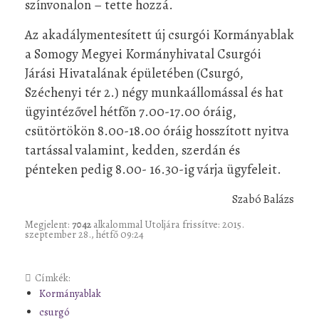
színvonalon – tette hozzá.
Az akadálymentesített új csurgói Kormányablak
a Somogy Megyei Kormányhivatal Csurgói
Járási Hivatalának épületében (Csurgó,
Széchenyi tér 2.) négy munkaállomással és hat
ügyintézővel hétfőn 7.00-17.00 óráig,
csütörtökön 8.00-18.00 óráig hosszított nyitva
tartással valamint, kedden, szerdán és
pénteken pedig 8.00- 16.30-ig várja ügyfeleit.
Szabó Balázs
Megjelent:
7042
alkalommal
Utoljára frissítve: 2015.
szeptember 28., hétfő 09:24
Címkék:
Kormányablak
csurgó