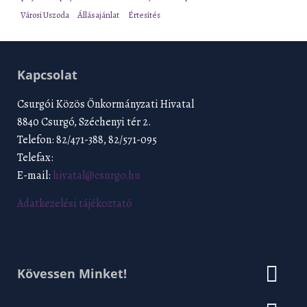
Városi Uszoda
Állásajánlat
Értesítés
Kapcsolat
Csurgói Közös Önkormányzati Hivatal
8840 Csurgó, Széchenyi tér 2.
Telefon: 82/471-388, 82/571-095
Telefax:
E-mail:
hivatal@csurgo.hu
Adatkezelési tájékoztató
Kövessen Minket!