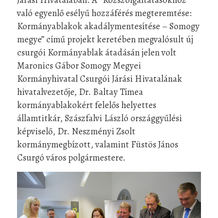
való egyenlő esélyű hozzáférés megteremtése:
Kormányablakok akadálymentesítése – Somogy
megye” című projekt keretében megvalósult új
csurgói Kormányablak átadásán jelen volt
Maronics Gábor Somogy Megyei
Kormányhivatal Csurgói Járási Hivatalának
hivatalvezetője, Dr. Baltay Tímea
kormányablakokért felelős helyettes
államtitkár, Szászfalvi László országgyűlési
képviselő, Dr. Neszményi Zsolt
kormánymegbízott, valamint Füstös János
Csurgó város polgármestere.