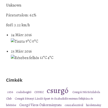
Unknown
Páratartalom: 62%
Szél: 3.22 km/h
24 Márc 2016
9°C
0°C
25 Márc 2016
12°C
4°C
Címkék
csurgó
1956
családsegítő
CSNKC
Csurgói Női Kézilabda
Club
Csurgói Sótonyi László Sport és Szabadidőcentrum felújítása és
Csurgó Város Önkormányzata
bővítése
csuszafesztivál
hirdetmény