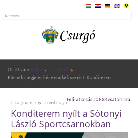
Ön itt van:
Főlap
Hírek
Elemek megjelenítése címkék szerint: Konditerem
Feliratkozás az RSS csatornára
2017. április 19., szerda 11:50
Konditerem nyílt a Sótonyi
László Sportcsarnokban