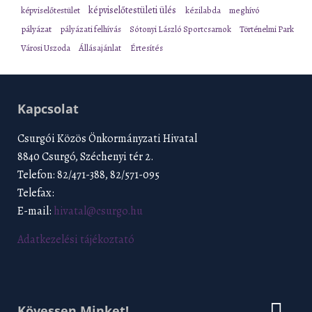
képviselőtestületi ülés
képviselőtestület
kézilabda
meghívó
pályázat
pályázati felhívás
Sótonyi László Sportcsarnok
Történelmi Park
Városi Uszoda
Állásajánlat
Értesítés
Kapcsolat
Csurgói Közös Önkormányzati Hivatal
8840 Csurgó, Széchenyi tér 2.
Telefon: 82/471-388, 82/571-095
Telefax:
E-mail:
hivatal@csurgo.hu
Adatkezelési tájékoztató
Kövessen Minket!