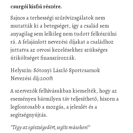
csurgói kisfiú részére.
Sajnos a terhességi szűrővizsgálatok nem
mutatták ki a betegséget, így a család sem
anyagilag sem lelkileg nem tudott felkészülni
rá. A felajánlott nevezési díjakat a családhoz
juttatva az orvosi kezelésekhez szükséges
útiköltséget finanszírozzák.
Helyszín:
Sótonyi László Sportcsarnok
Nevezési díj:200ft
A szervezők felhívásukban kiemelték, hogy az
eseményen bármilyen táv teljesíthető, hiszen a
legfontosabb a mozgás, a jelenlét és a
segítségnyújtás.
"Tégy az egészségedért, segíts másokon!"