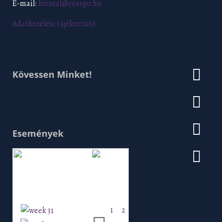
E-mail:
hivatal@csurgo.hu
Adatkezelési tájékoztató
Kövessen Minket!
Események
Augusztus 2026
H
K
Sz
Cs
P
Szo
V
1
2