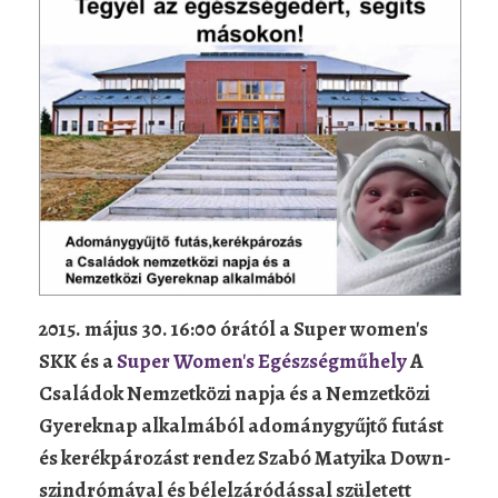
2015. május 30. 16:00 órától a Super women's
SKK és a
Super Women's Egészségműhely
A
Családok Nemzetközi napja és a Nemzetközi
Gyereknap alkalmából adománygyűjtő futást
és kerékpározást rendez Szabó Matyika Down-
szindrómával és bélelzáródással született