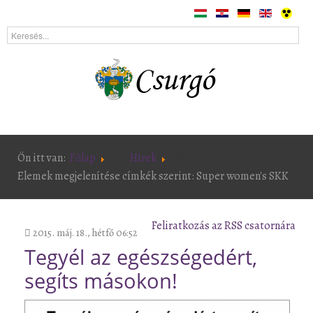
Ön itt van:
Főlap
Hírek
Elemek megjelenítése címkék szerint: Super women's SKK
Feliratkozás az RSS csatornára
2015. máj. 18., hétfő 06:52
Tegyél az egészségedért,
segíts másokon!