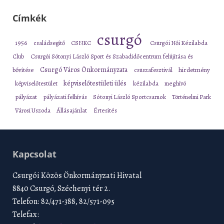
Címkék
csurgó
1956
családsegítő
CSNKC
Csurgói Női Kézilabda
Club
Csurgói Sótonyi László Sport és Szabadidőcentrum felújítása és
Csurgó Város Önkormányzata
bővítése
csuszafesztivál
hirdetmény
képviselőtestületi ülés
képviselőtestület
kézilabda
meghívó
pályázat
pályázati felhívás
Sótonyi László Sportcsarnok
Történelmi Park
Városi Uszoda
Állásajánlat
Értesítés
Kapcsolat
Csurgói Közös Önkormányzati Hivatal
8840 Csurgó, Széchenyi tér 2.
Telefon: 82/471-388, 82/571-095
Telefax: