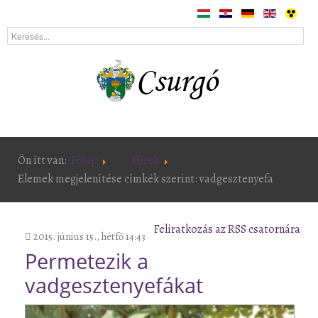
Ön itt van:
Főlap
Hírek
Elemek megjelenítése címkék szerint: vadgesztenyefa
Feliratkozás az RSS csatornára
2015. június 15., hétfő 14:43
Permetezik a
vadgesztenyefákat