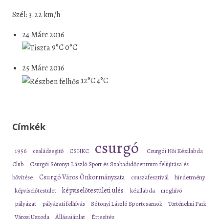
Szél: 3.22 km/h
24 Márc 2016
9°C
0°C
25 Márc 2016
12°C
4°C
Címkék
csurgó
1956
családsegítő
CSNKC
Csurgói Női Kézilabda
Club
Csurgói Sótonyi László Sport és Szabadidőcentrum felújítása és
Csurgó Város Önkormányzata
bővítése
csuszafesztivál
hirdetmény
képviselőtestületi ülés
képviselőtestület
kézilabda
meghívó
pályázat
pályázati felhívás
Sótonyi László Sportcsarnok
Történelmi Park
Városi Uszoda
Állásajánlat
Értesítés