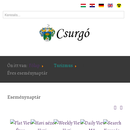
Ön itt van:
Főlap
Turizmus
Éves eseménynaptár
Eseménynaptár