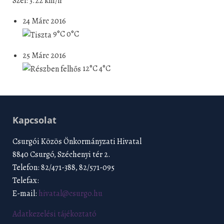
Szél: 3.22 km/h
24 Márc 2016
9°C
0°C
25 Márc 2016
12°C
4°C
Kapcsolat
Csurgói Közös Önkormányzati Hivatal
8840 Csurgó, Széchenyi tér 2.
Telefon: 82/471-388, 82/571-095
Telefax:
E-mail:
hivatal@csurgo.hu
Adatkezelési tájékoztató