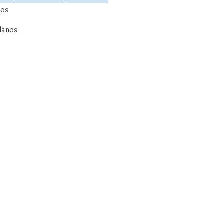
nos
lános