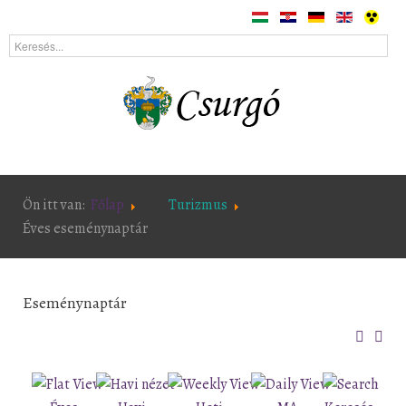
Ön itt van:
Főlap
Turizmus
Éves eseménynaptár
Eseménynaptár