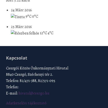
Szél: 3.22 km/h
24 Márc 2016
9°C
0°C
25 Márc 2016
12°C
4°C
Kapcsolat
Csurgói Közös Önkormányzati Hivatal
8840 Csurgó, Széchenyi tér 2.
Telefon: 82/471-388, 82/571-095
Telefax:
E-mail:
hivatal@csurgo.hu
Adatkezelési tájékoztató