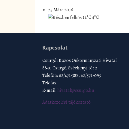
25 Márc 2016
12°C
4°C
Kapcsolat
Csurgói Közös Önkormányzati Hivatal
8840 Csurgó, Széchenyi tér 2.
Telefon: 82/471-388, 82/571-095
Telefax:
E-mail:
hivatal@csurgo.hu
Adatkezelési tájékoztató