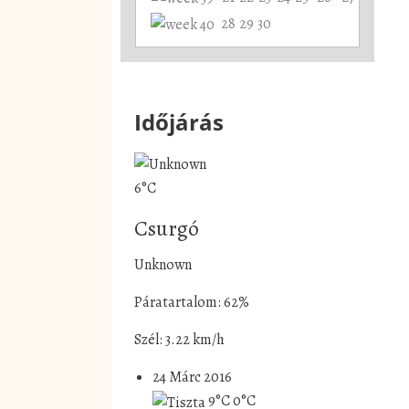
28
29
30
Időjárás
6°C
Csurgó
Unknown
Páratartalom: 62%
Szél: 3.22 km/h
24 Márc 2016
9°C
0°C