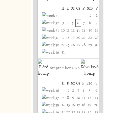
H
K
Sz
Cs
P
Szo
V
1
2
3
4
5
6
7
8
9
10
11
12
14
15
16
13
17
18
19
20
21
22
23
24
25
26
27
28
29
30
31
Szeptember 2026
H
K
Sz
Cs
P
Szo
V
1
2
3
4
5
6
7
8
9
10
11
12
13
14
15
16
17
18
19
20
21
22
23
24
25
26
27