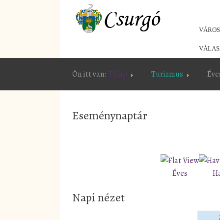
VÁRO
VÁLAS
Ön itt van:
Főlap
Turizmus
Éve
Eseménynaptár
Éves
H
Napi nézet