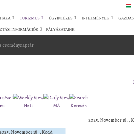
SHÁZA
TURIZMUS
ÜGYINTÉZÉS
INTÉZMÉNYEK
GAZDAS
ZTÁSI INFORMÁCIÓK
PÁLYÁZATAINK
s eseménynaptár
avi
Heti
MA
Keresés
2025. November 18. , 
2025. November 18. , Kedd