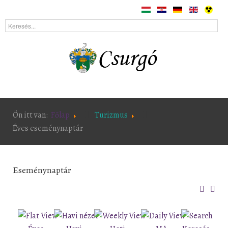
Ön itt van:
Főlap
Turizmus
Éves eseménynaptár
Eseménynaptár