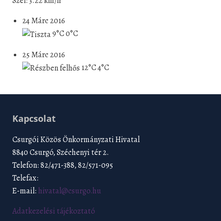
Szél: 3.22 km/h
24 Márc 2016
9°C
0°C
25 Márc 2016
12°C
4°C
Kapcsolat
Csurgói Közös Önkormányzati Hivatal
8840 Csurgó, Széchenyi tér 2.
Telefon: 82/471-388, 82/571-095
Telefax:
E-mail:
hivatal@csurgo.hu
Adatkezelési tájékoztató