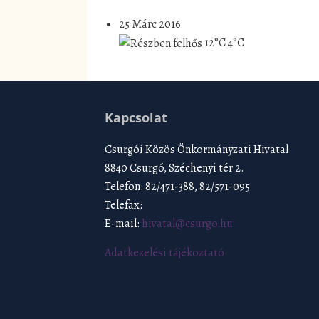
25 Márc 2016
12°C
4°C
Kapcsolat
Csurgói Közös Önkormányzati Hivatal
8840 Csurgó, Széchenyi tér 2.
Telefon: 82/471-388, 82/571-095
Telefax:
E-mail:
hivatal@csurgo.hu
Adatkezelési tájékoztató