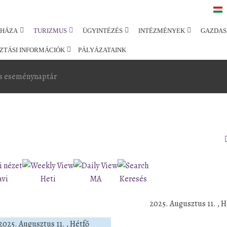
SHÁZA
TURIZMUS
ÜGYINTÉZÉS
INTÉZMÉNYEK
GAZDAS
ZTÁSI INFORMÁCIÓK
PÁLYÁZATAINK
s eseménynaptár
avi
Heti
MA
Keresés
2025. Augusztus 11. , H
2025. Augusztus 11. , Hétfő