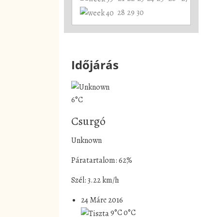
28
29
30
Időjárás
6°C
Csurgó
Unknown
Páratartalom: 62%
Szél: 3.22 km/h
24 Márc 2016
9°C
0°C