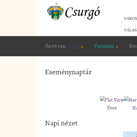
VÁRO
VÁLAS
Ön itt van:
Főlap
Turizmus
Éve
Eseménynaptár
Éves
H
Napi nézet