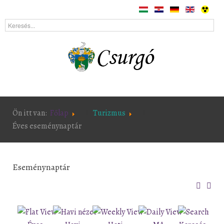
Ön itt van:
Főlap
Turizmus
Éves eseménynaptár
Eseménynaptár