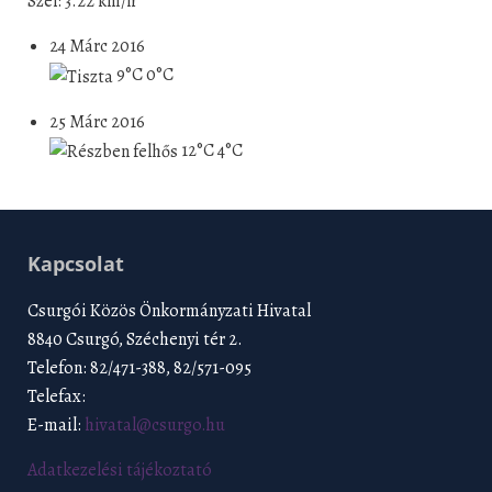
Szél: 3.22 km/h
24 Márc 2016
9°C
0°C
25 Márc 2016
12°C
4°C
Kapcsolat
Csurgói Közös Önkormányzati Hivatal
8840 Csurgó, Széchenyi tér 2.
Telefon: 82/471-388, 82/571-095
Telefax:
E-mail:
hivatal@csurgo.hu
Adatkezelési tájékoztató